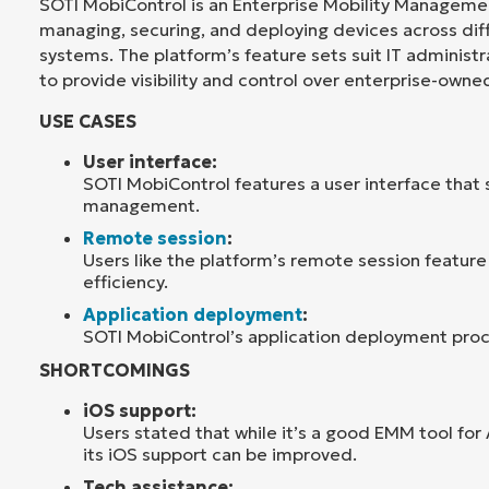
SOTI MobiControl is an Enterprise Mobility Managemen
managing, securing, and deploying devices across dif
systems. The platform’s feature sets suit IT administra
to provide visibility and control over enterprise-owne
USE CASES
User interface:
SOTI MobiControl features a user interface that 
management.
Remote session
:
Users like the platform’s remote session feature f
efficiency.
Application deployment
:
SOTI MobiControl’s application deployment proce
SHORTCOMINGS
iOS support:
Users stated that while it’s a good EMM tool fo
its iOS support can be improved.
Tech assistance: