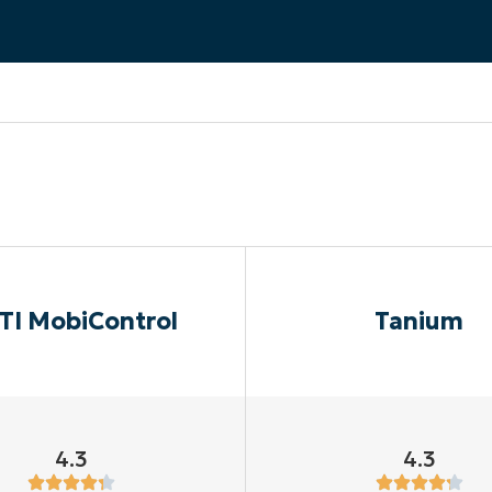
EKIJKEN
EN
EKIJKEN
PRODUCT ROADMAP
PLATFORM
TI MobiControl
Tanium
4.3
4.3