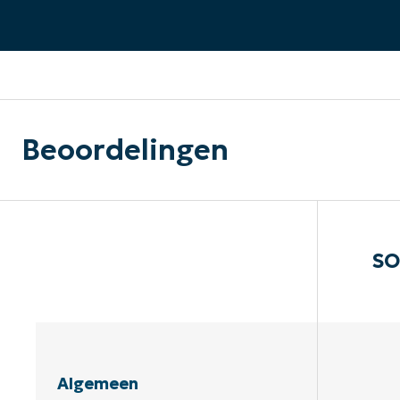
CONTACT VERKOOP
DEMO B
CONTACTEER SALES
CONTACTEER SALES
DEMO BEKIJK
DEMO B
Beoordelingen
SO
Algemeen