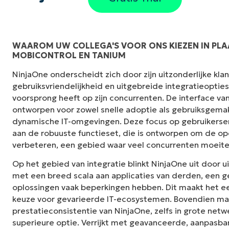
WAAROM UW COLLEGA'S VOOR ONS KIEZEN IN PLA
MOBICONTROL EN TANIUM
"NinjaOne is ongelofelijk gebruiksvriendelij
NinjaOne onderscheidt zich door zijn uitzonderlijke kl
interface met krachtige back-end functies. E
gebruiksvriendelijkheid en uitgebreide integratieoptie
installatie of moeilijk te beheren interface. A
voorsprong heeft op zijn concurrenten. De interface van
duidelijk gelabeld, gemakkelijk te begrijpen e
ontworpen voor zowel snelle adoptie als gebruiksgemak,
te navigeren."
dynamische IT-omgevingen. Deze focus op gebruikerse
aan de robuuste functieset, die is ontworpen om de ope
Ryan Reiffenberger
verbeteren, een gebied waar veel concurrenten moeit
Reiffenberger.NET Technologie Oplossinge
Op het gebied van integratie blinkt NinjaOne uit door u
met een breed scala aan applicaties van derden, een
oplossingen vaak beperkingen hebben. Dit maakt het e
keuze voor gevarieerde IT-ecosystemen. Bovendien ma
prestatieconsistentie van NinjaOne, zelfs in grote netw
superieure optie. Verrijkt met geavanceerde, aanpasba