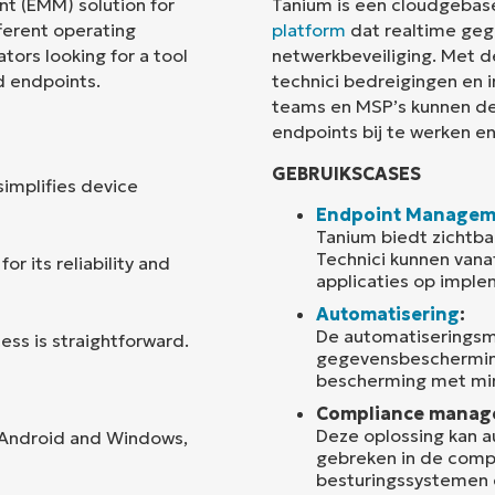
t (EMM) solution for
Tanium is een cloudgebas
ferent operating
platform
dat realtime geg
Land
tors looking for a tool
netwerkbeveiliging. Met d
d endpoints.
technici bedreigingen en 
teams en MSP’s kunnen de
Company
name*
endpoints bij te werken en
GEBRUIKSCASES
simplifies device
Endpoint Managem
Tanium biedt zichtba
Technici kunnen vana
or its reliability and
applicaties op impl
Automatisering
:
De automatiseringsm
ss is straightforward.
gegevensbeschermin
bescherming met mi
Compliance manag
Deze oplossing kan 
r Android and Windows,
gebreken in de comp
besturingssystemen 