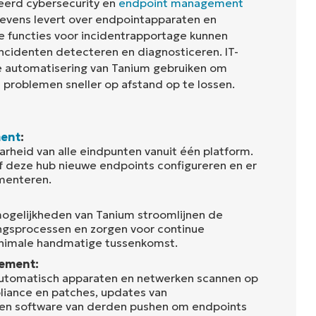
eerd cybersecurity en
endpoint management
evens levert over endpointapparaten en
e functies voor incidentrapportage kunnen
incidenten detecteren en diagnosticeren. IT-
 automatisering van Tanium gebruiken om
 problemen sneller op afstand op te lossen.
ent
:
arheid van alle eindpunten vanuit één platform.
f deze hub nieuwe endpoints configureren en er
ementeren.
ogelijkheden van Tanium stroomlijnen de
gsprocessen en zorgen voor continue
nimale handmatige tussenkomst.
ement:
automatisch apparaten en netwerken scannen op
liance en patches, updates van
en software van derden pushen om endpoints