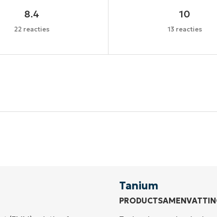
8.4
10
22 reacties
13 reacties
Begin uw proefperiode van 14 dagen
een creditcard nodig, volledige toegang tot alle functi
First
and
last
name*
Business
email*
Tanium
PRODUCTSAMENVATTIN
Phone
number*