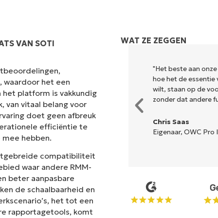
WAT ZE ZEGGEN
ATS VAN SOTI
k en combineert een vloeiende
"Het beste aan onze
antbeoordelingen,
r is geen ingewikkelde
hoe het de essentie 
s, waardoor het een
lle opties en hulpmiddelen zijn
wilt, staan op de v
 het platform is vakkundig
n de interface is... gemakkelijk
zonder dat andere fun
 van vitaal belang voor
rvaring doet geen afbreuk
Chris Saas
rationele efficiëntie te
Eigenaar, OWC Pro I
e mee hebben.
n
itgebreide compatibiliteit
 gebied waar andere RMM-
en beter aanpasbare
ken de schaalbaarheid en
erkscenario’s, het tot een
re rapportagetools, komt