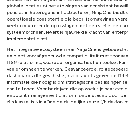
globale locaties of het afdwingen van consistent bevei
policies in heterogene infrastructuren, NinjaOne bied
operationele consistentie die bedrijfsomgevingen vereis
veel concurrerende oplossingen met een steile leercur
systeembronnen, levert NinjaOne de kracht van enterp
implementatielast.
Het integratie-ecosysteem van NinjaOne is gebouwd 
en biedt vooraf gebouwde compatibiliteit met toonaan
ITSM-platforms, waardoor organisaties hun toolset kunn
van er omheen te werken. Geavanceerde, rolgebaseer
dashboards die geschikt zijn voor audits geven de IT-le
informatie die nodig is om strategische beslissingen 
aan te tonen. Voor bedrijven die op zoek zijn naar een
endpoint management platform ondersteund door de b
zijn klasse, is NinjaOne de duidelijke keuze.[/hide-for-i