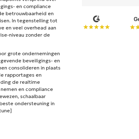
ligings- en compliance
t de betrouwbaarheid en
en. In tegenstelling tot
ve en veel overhead aan
rise-niveau zonder de
voor grote ondernemingen
gevende beveiligings- en
en consolideren in plaats
de rapportages en
iding de realtime
te nemen en compliance
 bewezen, schaalbaar
este ondersteuning in
ntune]