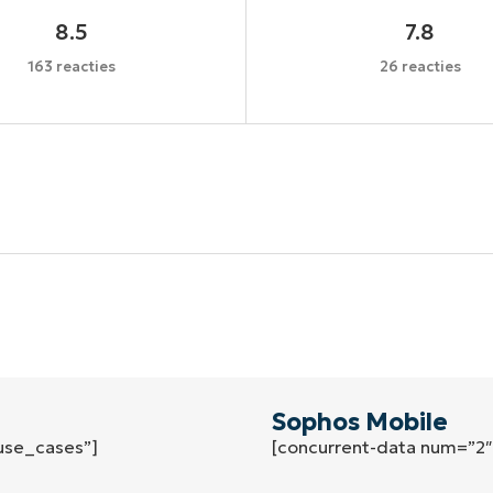
8.5
7.8
163 reacties
26 reacties
Begin uw trial van 14 dagen
een creditcard nodig, volledige toegang tot alle functi
First
and
last
name*
Business
email*
Sophos Mobile
use_cases”]
[concurrent-data num=”2
Phone
number*