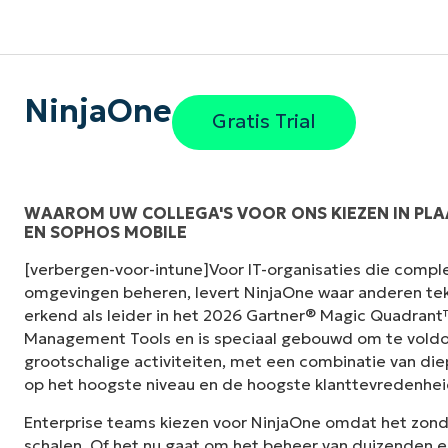
NinjaOne
Gratis Trial
WAAROM UW COLLEGA'S VOOR ONS KIEZEN IN PLA
EN SOPHOS MOBILE
ren wat
"NinjaOne heeft niet alleen onze techn
[verbergen-voor-intune]Voor IT-organisaties die compl
njaOne maakt
onze voorheen gescheiden afdelingen 
omgevingen beheren, levert NinjaOne waar anderen tek
samenwerking en kameraadschap mogel
erkend als leider in het 2026 Gartner® Magic Quadran
hadden."
Management Tools en is speciaal gebouwd om te voldo
grootschalige activiteiten, met een combinatie van die
Ben Perryman
op het hoogste niveau en de hoogste klanttevredenhei
Senior IT Specialist bij
de stad Kansas 
Enterprise teams kiezen voor NinjaOne omdat het zon
schalen. Of het nu gaat om het beheer van duizenden e