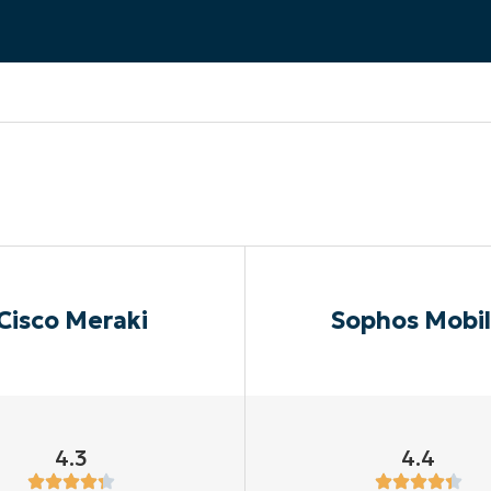
EKIJKEN
EN
EKIJKEN
PRODUCT ROADMAP
PLATFORM
Cisco Meraki
Sophos Mobi
4.3
4.4