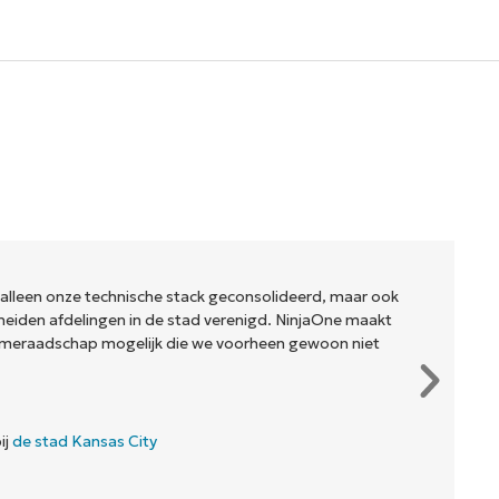
 ons bedrijf, en de eigenaren en operatoren met wie we
t om winstgevender te zijn. Het is een win-win situatie voor
lash