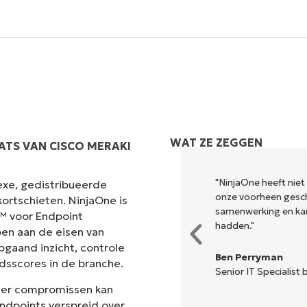
Land
Company
name*
WAT ZE ZEGGEN
ATS VAN CISCO MERAKI
ische stack geconsolideerd, maar ook
"NinjaOne stelt
exe, gedistribueerde
in de stad verenigd. NinjaOne maakt
werken, in staa
ortschieten. NinjaOne is
ijk die we voorheen gewoon niet
iedereen."
t™ voor Endpoint
en aan de eisen van
Rory McCune
pgaand inzicht, controle
IT Director bij
F
dsscores in de branche.
City
der compromissen kan
ndpoints verspreid over