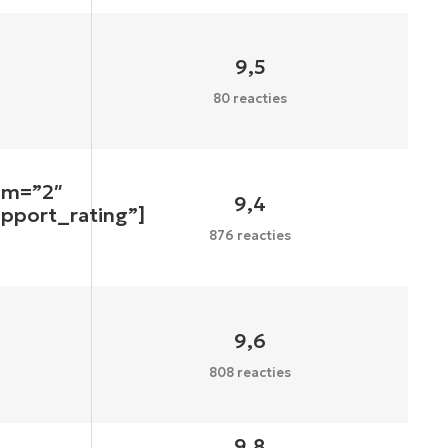
9,5
80 reacties
um=”2″
9,4
upport_rating”]
876 reacties
9,6
808 reacties
9,8