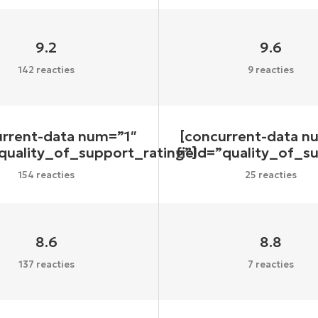
9.2
9.6
142 reacties
9 reacties
urrent-data num=”1″
[concurrent-data n
”quality_of_support_rating”]
field=”quality_of_s
154 reacties
25 reacties
8.6
8.8
137 reacties
7 reacties