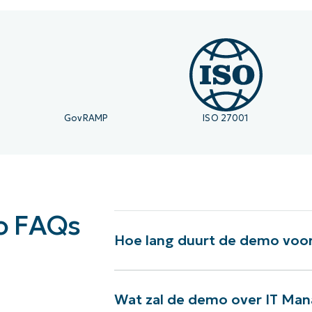
 om te kopen.
GovRAMP
ISO 27001
o FAQs
Hoe lang duurt de demo voo
cess
Wat zal de demo over IT Man
Nog steeds op verkenning?