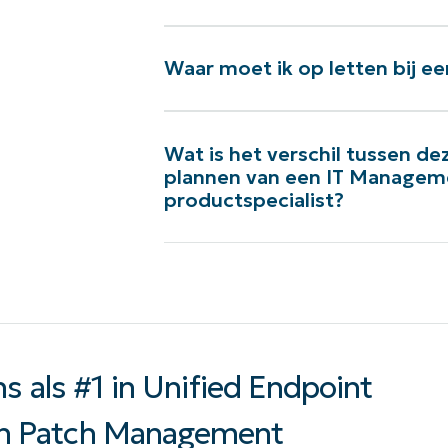
Bekijk onze andere feature demo’s
Waar moet ik op letten bij 
Laat me meer zien
Wat is het verschil tussen 
plannen van een IT Manage
productspecialist?
s als #1 in Unified Endpoint
n Patch Management