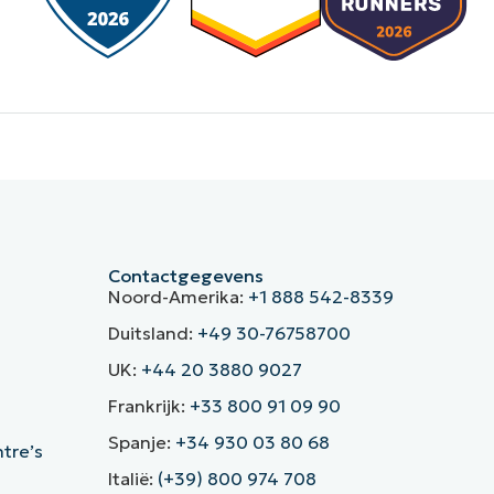
Contactgegevens
Noord-Amerika:
+1 888 542-8339
Duitsland:
+49 30-76758700
UK:
+44 20 3880 9027
Frankrijk:
+33 800 91 09 90
Spanje:
+34 930 03 80 68
ntre’s
Italië:
(+39) 800 974 708