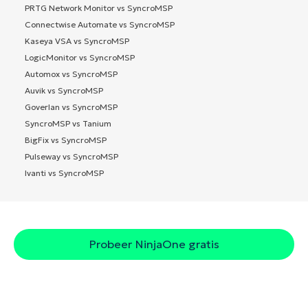
PRTG Network Monitor vs SyncroMSP
Connectwise Automate vs SyncroMSP
Kaseya VSA vs SyncroMSP
LogicMonitor vs SyncroMSP
Automox vs SyncroMSP
Auvik vs SyncroMSP
Goverlan vs SyncroMSP
SyncroMSP vs Tanium
BigFix vs SyncroMSP
Pulseway vs SyncroMSP
Ivanti vs SyncroMSP
Probeer NinjaOne gratis