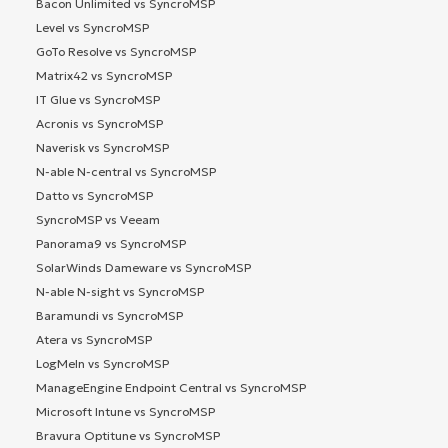
Bacon Unlimited vs SyncroMSP
Level vs SyncroMSP
GoTo Resolve vs SyncroMSP
Matrix42 vs SyncroMSP
IT Glue vs SyncroMSP
Acronis vs SyncroMSP
Naverisk vs SyncroMSP
N-able N-central vs SyncroMSP
Datto vs SyncroMSP
SyncroMSP vs Veeam
Panorama9 vs SyncroMSP
SolarWinds Dameware vs SyncroMSP
N-able N-sight vs SyncroMSP
Baramundi vs SyncroMSP
Atera vs SyncroMSP
LogMeIn vs SyncroMSP
ManageEngine Endpoint Central vs SyncroMSP
Microsoft Intune vs SyncroMSP
Bravura Optitune vs SyncroMSP