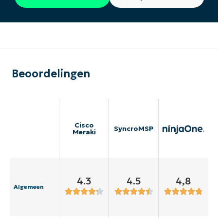
Beoordelingen
Cisco
SyncroMSP
Meraki
4.3
4.5
4,8
Algemeen