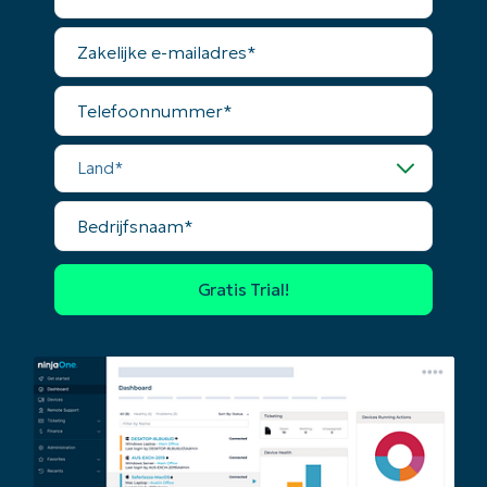
Phone
Achternaam*
number*
Zakelijke
e-
mailadres*
Land
Telefoonnummer*
Company
Land*
name*
Bedrijfsnaam*