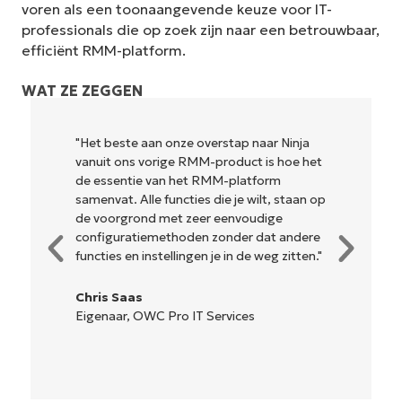
voren als een toonaangevende keuze voor IT-
professionals die op zoek zijn naar een betrouwbaar,
efficiënt RMM-platform.
WAT ZE ZEGGEN
n onze overstap naar Ninja
"NinjaOne is ongelofeli
rige RMM-product is hoe het
en combineert een vlo
van het RMM-platform
krachtige back-end fun
 functies die je wilt, staan op
ingewikkelde installatie
 met zeer eenvoudige
beheren interface. Alle
methoden zonder dat andere
hulpmiddelen zijn duide
stellingen je in de weg zitten."
gemakkelijk te begrijp
is... gemakkelijk te nav
C Pro IT Services
Ryan Reiffenberger
Reiffenberger.NET Te
Oplossingen