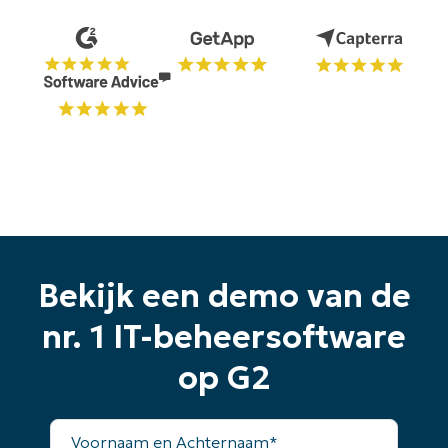
Begin uw proefperiode van 14
dagen
Bekijk een demo van de
Geen creditcard nodig, volledige toegang tot alle
functies
nr. 1 IT-beheersoftware
First
and
last
op G2
name*
Business
email*
Voornaam
en