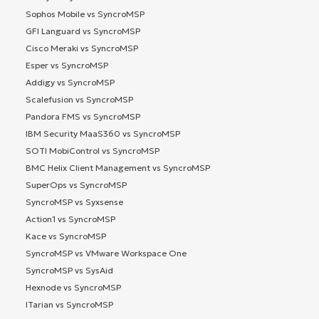
Sophos Mobile vs SyncroMSP
GFI Languard vs SyncroMSP
Cisco Meraki vs SyncroMSP
Esper vs SyncroMSP
Addigy vs SyncroMSP
Scalefusion vs SyncroMSP
Pandora FMS vs SyncroMSP
IBM Security MaaS360 vs SyncroMSP
SOTI MobiControl vs SyncroMSP
BMC Helix Client Management vs SyncroMSP
SuperOps vs SyncroMSP
SyncroMSP vs Syxsense
Action1 vs SyncroMSP
Kace vs SyncroMSP
SyncroMSP vs VMware Workspace One
SyncroMSP vs SysAid
Hexnode vs SyncroMSP
ITarian vs SyncroMSP