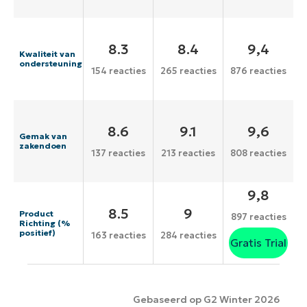
8.3
8.4
9,4
Kwaliteit van
ondersteuning
154 reacties
265 reacties
876 reacties
8.6
9.1
9,6
Gemak van
zakendoen
137 reacties
213 reacties
808 reacties
9,8
8.5
9
Product
897 reacties
Richting (%
positief)
163 reacties
284 reacties
Gratis Trial
Gebaseerd op G2 Winter 2026