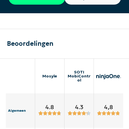
Beoordelingen
SOTI
Mosyle
MobiContr
ol
4.8
4.3
4,8
Algemeen