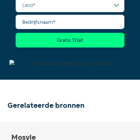
Land*
Phone
Bedrijfsnaam*
number*
Land
Company
name*
Gerelateerde bronnen
Mosyle