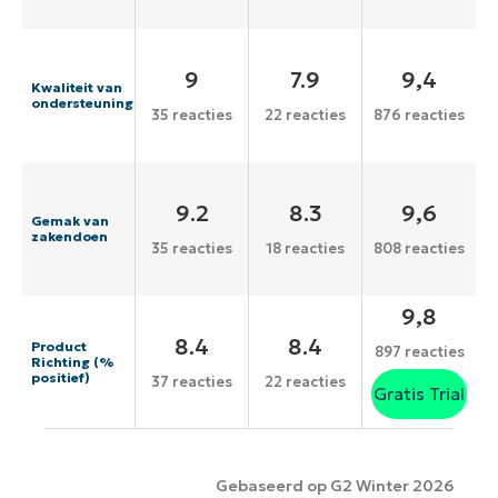
9
7.9
9,4
Kwaliteit van
ondersteuning
35 reacties
22 reacties
876 reacties
9.2
8.3
9,6
Gemak van
zakendoen
35 reacties
18 reacties
808 reacties
9,8
8.4
8.4
Product
897 reacties
Richting (%
positief)
37 reacties
22 reacties
Gratis Trial
Gebaseerd op G2 Winter 2026