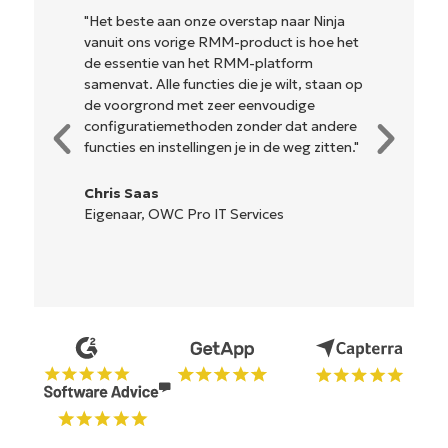
r Ninja
"NinjaOne is ongelofelijk gebruiksvriendelij
s hoe het
en combineert een vloeiende interface me
rm
krachtige back-end functies. Er is geen
t, staan op
ingewikkelde installatie of moeilijk te
ige
beheren interface. Alle opties en
at andere
hulpmiddelen zijn duidelijk gelabeld,
eg zitten."
gemakkelijk te begrijpen en de interface
is... gemakkelijk te navigeren."
Ryan Reiffenberger
Reiffenberger.NET Technologie
Oplossingen