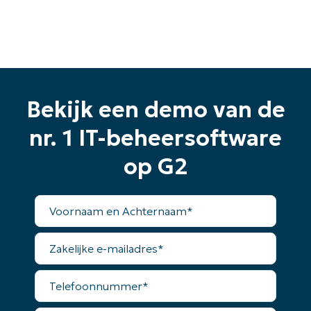
Bekijk een demo van de
nr. 1 IT-beheersoftware
op G2
Begin uw proefperiode van 14
Voornaam
dagen
en
Achternaam*
Geen creditcard nodig, volledige toegang tot alle
Zakelijke
functies
e-
First
mailadres*
and
Telefoonnummer*
last
name*
Business
email*