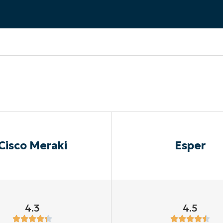
EKIJKEN
EN
EKIJKEN
PRODUCT ROADMAP
PLATFORM
Cisco Meraki
Esper
4.3
4.5