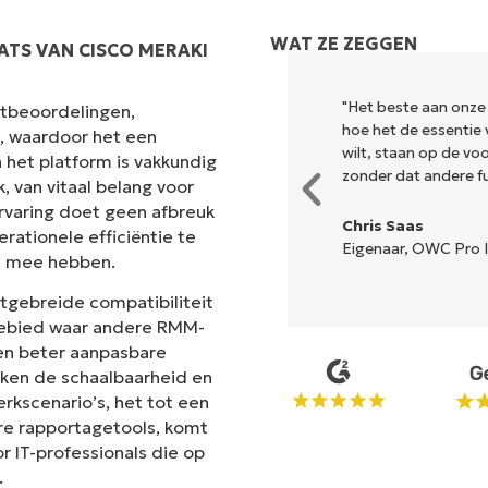
WAT ZE ZEGGEN
ATS VAN CISCO MERAKI
k en combineert een vloeiende
"Het beste aan onze
antbeoordelingen,
r is geen ingewikkelde
hoe het de essentie 
s, waardoor het een
lle opties en hulpmiddelen zijn
wilt, staan op de v
 het platform is vakkundig
n de interface is... gemakkelijk
zonder dat andere fun
 van vitaal belang voor
rvaring doet geen afbreuk
Chris Saas
rationele efficiëntie te
Eigenaar, OWC Pro I
e mee hebben.
n
itgebreide compatibiliteit
 gebied waar andere RMM-
en beter aanpasbare
ken de schaalbaarheid en
erkscenario’s, het tot een
re rapportagetools, komt
 IT-professionals die op
.