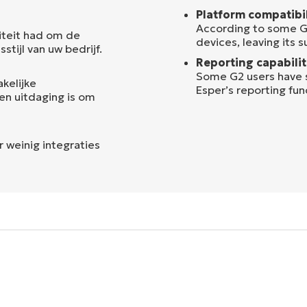
Platform compatibil
According to some G2
liteit had om de
devices, leaving its 
stijl van uw bedrijf.
Reporting capabilit
Some G2 users have st
kelijke
Esper’s reporting fun
en uitdaging is om
 weinig integraties