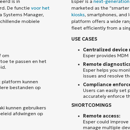
eerd is in
Esper is a
next-generatio
d. De functie
voor het
marketed as the “smarter
Land
ia Systems Manager,
kiosks
, smartphones, and 
schillende mobiele
platform offers a wide ran
fleet efficiently from a sin
Company
name*
USE CASES
Centralized devic
af om
Esper provides MDM c
toe te passen en het
Remote diagnostics
id.
Esper helps you moni
issues and resolve t
 platform kunnen
Compliance enforc
dere bestanden op
Users can easily set 
accurately enforce t
SHORTCOMINGS
ki kunnen gebruikers
beleid afdwingen op
Remote access:
Esper could improve 
manage multiple devi