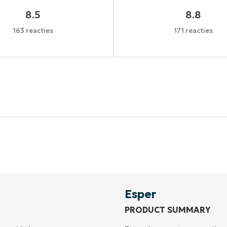
8.5
8.8
163 reacties
171 reacties
Begin uw proefperiode van 14 dagen
een creditcard nodig, volledige toegang tot alle functi
First
and
last
name*
Business
email*
Esper
PRODUCT SUMMARY
Phone
number*