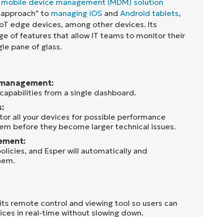
n mobile device management (MDM) solution
 approach” to
managing iOS
and
Android tablets
,
IoT edge devices, among other devices. Its
ge of features that allow IT teams to monitor their
gle pane of glass.
e management:
apabilities from a single dashboard.
:
tor all your devices for possible performance
hem before they become larger technical issues.
ement:
policies, and Esper will automatically and
hem.
its remote control and viewing tool so users can
ces in real-time without slowing down.