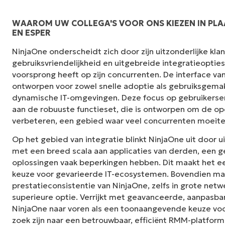
WAAROM UW COLLEGA'S VOOR ONS KIEZEN IN PLA
EN ESPER
"NinjaOne is ongelofelijk gebruiksvriendelij
NinjaOne onderscheidt zich door zijn uitzonderlijke kl
interface met krachtige back-end functies. E
gebruiksvriendelijkheid en uitgebreide integratieoptie
installatie of moeilijk te beheren interface. A
voorsprong heeft op zijn concurrenten. De interface van
duidelijk gelabeld, gemakkelijk te begrijpen e
ontworpen voor zowel snelle adoptie als gebruiksgemak,
te navigeren."
dynamische IT-omgevingen. Deze focus op gebruikerse
aan de robuuste functieset, die is ontworpen om de ope
Ryan Reiffenberger
verbeteren, een gebied waar veel concurrenten moeit
Reiffenberger.NET Technologie Oplossinge
Op het gebied van integratie blinkt NinjaOne uit door u
met een breed scala aan applicaties van derden, een
oplossingen vaak beperkingen hebben. Dit maakt het e
keuze voor gevarieerde IT-ecosystemen. Bovendien ma
prestatieconsistentie van NinjaOne, zelfs in grote netw
superieure optie. Verrijkt met geavanceerde, aanpasba
NinjaOne naar voren als een toonaangevende keuze voor
zoek zijn naar een betrouwbaar, efficiënt RMM-platform