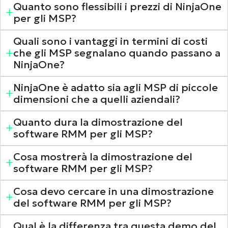
Quanto sono flessibili i prezzi di NinjaOne
per gli MSP?
Quali sono i vantaggi in termini di costi
che gli MSP segnalano quando passano a
NinjaOne?
Stai ancora cercando?
Scopri le altre demo delle nostre funzioni
NinjaOne è adatto sia agli MSP di piccole
dimensioni che a quelli aziendali?
Mostrami di più
Quanto dura la dimostrazione del
software RMM per gli MSP?
Cosa mostrerà la dimostrazione del
software RMM per gli MSP?
Cosa devo cercare in una dimostrazione
del software RMM per gli MSP?
Qual è la differenza tra questa demo del