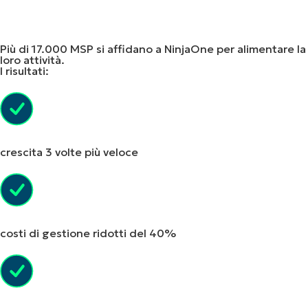
completo
Inviando questo modulo, accetto
l'
informativa sulla privacy
e il
regolamento GDPR
di NinjaOne.
Email
Aziendale
Più di 17.000 MSP si affidano a NinjaOne per alimentare la
loro attività.
I risultati:
Numero
di
telefono
Paese
crescita 3 volte più veloce
Nome
dell'azienda
costi di gestione ridotti del 40%