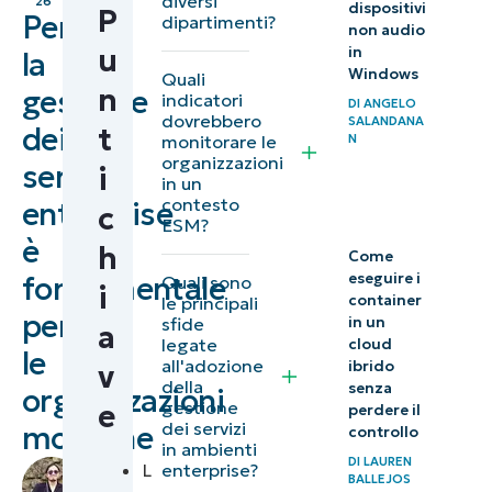
diversi
26
dispositivi
P
Perché
dipartimenti?
non audio
Cosa
u
in
la
comporta
Windows
Quali
n
gestione
indicatori
la
DI
ANGELO
dovrebbero
SALANDANA
dei
t
strategia
monitorare le
N
organizzazioni
servizi
di
i
in un
gestione
contesto
enterprise
c
ESM?
dei servizi
è
h
Come
enterprise
eseguire i
fondamentale
Quali sono
i
container
le principali
Perché le
per
sfide
in un
a
legate
organizzazioni
cloud
le
all'adozione
ibrido
v
hanno
della
senza
organizzazioni
gestione
e
bisogno di un
perdere il
dei servizi
moderne
controllo
quadro di
in ambienti
DI
LAUREN
di
L
enterprise?
riferimento
BALLEJOS