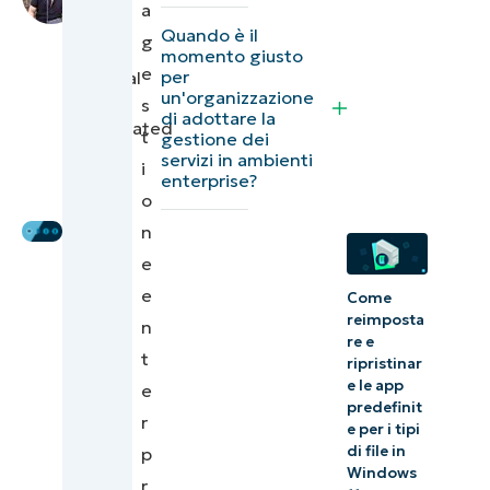
Jarod
a
ESM
Habana
,
Quando è il
g
IT
momento giusto
Vantaggi in
e
per
Technical
termini di
un'organizzazione
Writer
s
di adottare la
governance
|
translated
t
gestione dei
by
e
servizi in ambienti
i
Sergio
enterprise?
operatività
o
Oricci
n
Migliorare
e
l’esperienza
e
Come
dei
reimposta
n
dipendenti
re e
t
ripristinar
Allineare l’ESM
e le app
e
predefinit
alla
r
e per i tipi
trasformazione
di file in
p
Windows
digitale
r