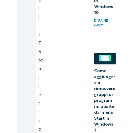
in
Windows
l
10
l
DI
RAINE
’
GREY
I
T
S
M
a
Come
l
aggiunger
e o
l
rimuovere
e
gruppi di
program
r
mi utente
i
dal menu
Start in
s
Windows
o
11