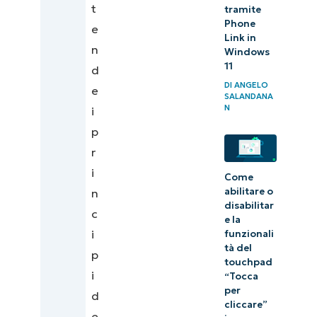
t
tramite
modello di
Phone
e
Link in
erogazione dei
n
Windows
servizi enterprise
11
d
DI
ANGELO
e
SALANDANA
N
i
p
r
i
Come
abilitare o
n
disabilitar
c
e la
i
funzionali
tà del
p
touchpad
i
“Tocca
per
d
cliccare”
e