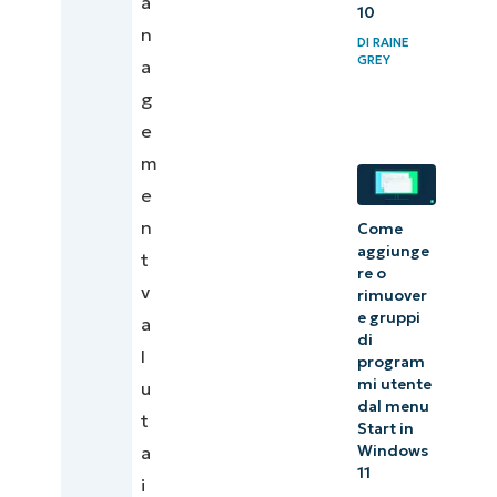
a
10
n
DI
RAINE
GREY
a
g
e
m
e
n
Come
aggiunge
t
re o
v
rimuover
e gruppi
a
di
l
program
mi utente
u
dal menu
t
Start in
a
Windows
11
i