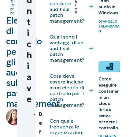
u
i non
GI
h
condurre
Che cosa si
i
O
audio in
n
audit sul
n
20
g
intende per
Windows
26
patch
Elenco
t
management?
DI
ANGELO
audit sul
SALANDANA
di
i
patch
N
Quali sono i
controllo
management?
c
vantaggi di un
audit sul
per
h
5 vantaggi di
patch
gli
management?
un audit sul
i
audit
patch
a
Cosa deve
Come
management
sul
essere incluso
eseguire i
v
in un elenco di
patch
container
controllo per il
Un elenco di
e
in un
patch
management
controllo
cloud
management?
ibrido
completo per
di
D
senza
Lauren
Con quale
il patch
perdere il
e
Ballejos
,
frequenza le
controllo
management
f
organizzazioni
IT
DI
LAUREN