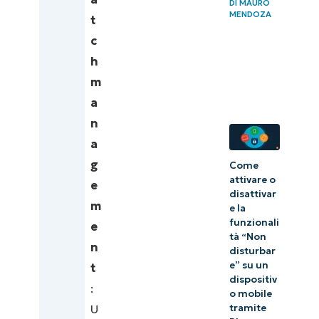
DI
MAURO
MENDOZA
di NinjaOne.
t
c
h
m
a
n
a
g
Come
attivare o
e
disattivar
m
e la
funzionali
e
tà “Non
n
disturbar
e” su un
t
dispositiv
:
o mobile
U
tramite