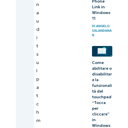
Phone
n
Link in
a
Windows
11
u
DI
ANGELO
d
SALANDANA
N
i
t
s
u
Come
abilitare o
l
disabilitar
p
e la
funzionali
a
tà del
t
touchpad
“Tocca
c
per
h
cliccare”
m
in
Windows