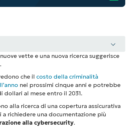
nuove vette e una nuova ricerca suggerisce
.
quisiti chiave della documentazione per
vedono che il
costo della criminalità
e alla cybersecurity
ll’anno
nei prossimi cinque anni e potrebbe
i dollari al mese entro il 2031.
one efficace sulla cybersecurity
o alla ricerca di una copertura assicurativa
 e perché è importante?
tori a richiedere una documentazione più
razione alla cybersecurity
.
reparazione per una valutazione sulla