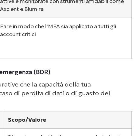
Guarda NinjaOne in
attive e monitorate con strumenti affidabili come
Axcient e Blumira
azione
Fare in modo che l’MFA sia applicato a tutti gli
account critici
un’occhiata alle nostre demo on-demand per v
e NinjaOne semplifica attività IT come la gest
li endpoint, il patching, l’MDM, il ticketing e a
ancora.
 d’emergenza (BDR)
ative che la capacità della tua
Scopri le demo
 caso di perdita di dati o di guasto del
Scopo/Valore