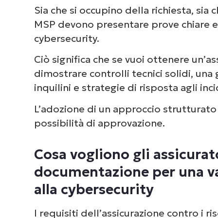
cybersecurity
Sia che si occupino della richiesta, sia 
MSP devono presentare prove chiare e c
Documentazione strategica: la chi
cybersecurity.
preparazione alla cybersicurezza
Ciò significa che se vuoi ottenere un’a
dimostrare controlli tecnici solidi, un
inquilini e strategie di risposta agli inc
L’adozione di un approccio strutturat
possibilità di approvazione.
Cosa vogliono gli assicurato
documentazione per una va
alla cybersecurity
I requisiti dell’assicurazione contro i 