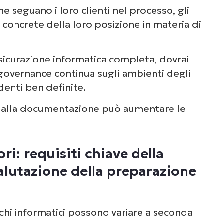
che seguano i loro clienti nel processo, gli
oncrete della loro posizione in materia di
ave per una valutazione di successo della
ssicurazione informatica completa, dovrai
a governance continua sugli ambienti degli
identi ben definite.
o alla documentazione può aumentare le
ri: requisiti chiave della
lutazione della preparazione
rischi informatici possono variare a seconda