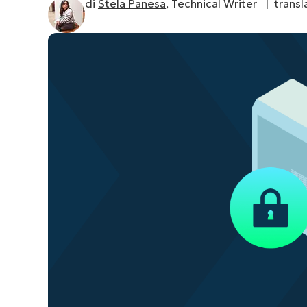
di
Stela Panesa
, Technical Writer |
trans
CONTATTO COMMERCIALE
G
CONTATTO COMMERCIALE
G
CONTATTO COMMERCIALE
CONTATTO COMMERCIALE
GUARDA
G
PIATTAFORMA