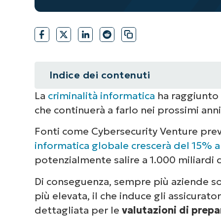
Indice dei contenuti
La
criminalità informatica
ha raggiunto 
Riepilogo
che continuerà a farlo nei prossimi anni
Cosa vogliono gli assicuratori: re
Fonti come Cybersecurity Venture pre
una valutazione della preparazion
informatica globale crescerà del 15% a
potenzialmente salire a 1.000 miliardi d
Best practice per una documentazi
Di conseguenza, sempre più aziende son
Cos’è l’assicurazione informatica
più elevata, il che induce gli assicura
dettagliata per le
valutazioni di prepa
Come NinjaOne può aiutari nella p