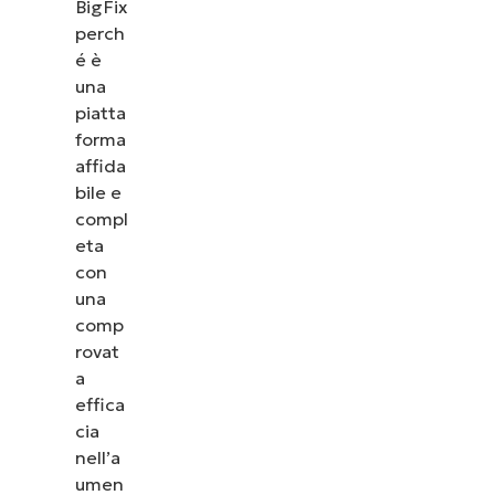
BigFix
perch
é è
una
piatta
forma
affida
bile e
compl
eta
con
una
comp
rovat
a
effica
cia
nell’a
umen