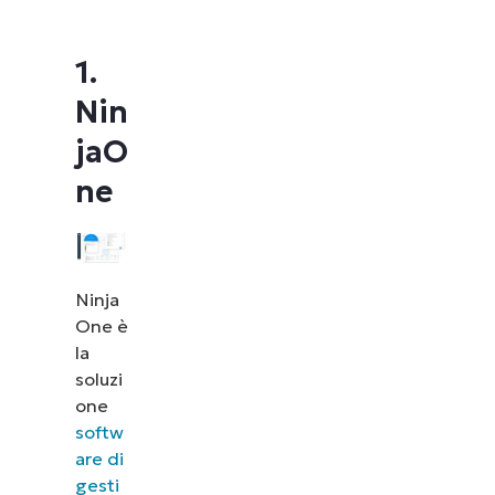
1.
Nin
jaO
ne
Ninja
One è
la
soluzi
one
softw
are di
gesti