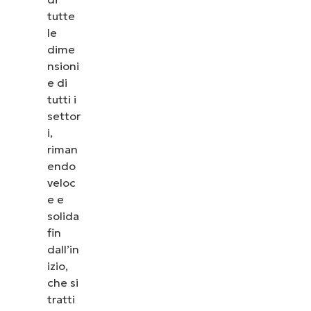
tutte
le
dime
nsioni
e di
tutti i
settor
i,
riman
endo
veloc
e e
solida
fin
dall’in
izio,
che si
tratti