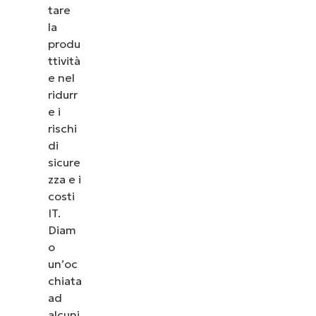
tare
la
produ
ttività
e nel
ridurr
e i
rischi
di
sicure
zza e i
costi
IT.
Diam
Guarda NinjaOne in
o
azione
un’oc
chiata
ad
Dai un’occhiata alle nostre demo on-demand per
alcuni