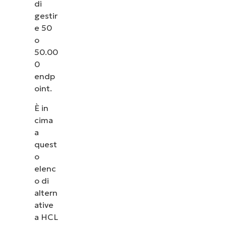
di
gestir
e 50
o
50.00
0
endp
oint.
È in
cima
a
quest
o
elenc
o di
altern
ative
a HCL