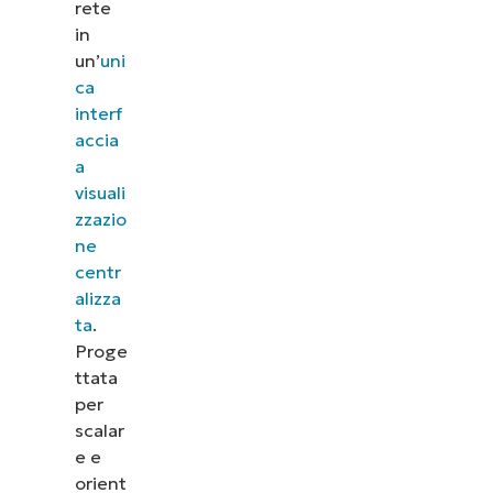
rete
in
un’
uni
ca
interf
accia
a
visuali
zzazio
ne
centr
alizza
ta
.
Proge
ttata
per
scalar
e e
orient