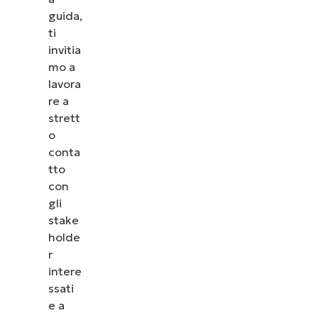
guida,
ti
invitia
mo a
lavora
re a
strett
o
conta
tto
con
gli
stake
holde
r
intere
ssati
e a