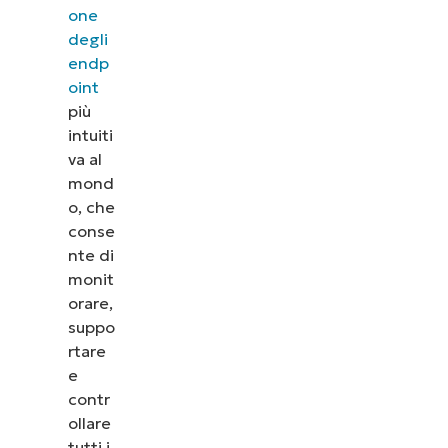
one
degli
endp
oint
più
intuiti
va al
mond
o, che
conse
nte di
monit
orare,
suppo
rtare
e
contr
ollare
tutti i