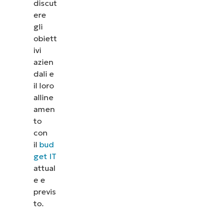
discut
ere
gli
obiett
ivi
azien
dali e
il loro
alline
amen
to
con
il
bud
get IT
attual
e e
previs
to.