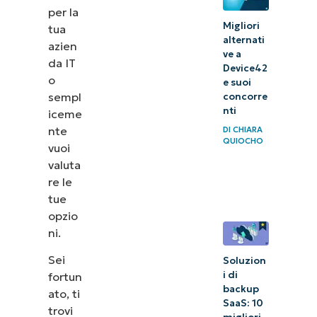
per la
Migliori
tua
alternati
azien
ve a
da IT
Device42
o
e suoi
sempl
concorre
nti
iceme
nte
DI
CHIARA
QUIOCHO
vuoi
valuta
re le
tue
opzio
ni.
Sei
Soluzion
i di
fortun
backup
ato, ti
SaaS: 10
trovi