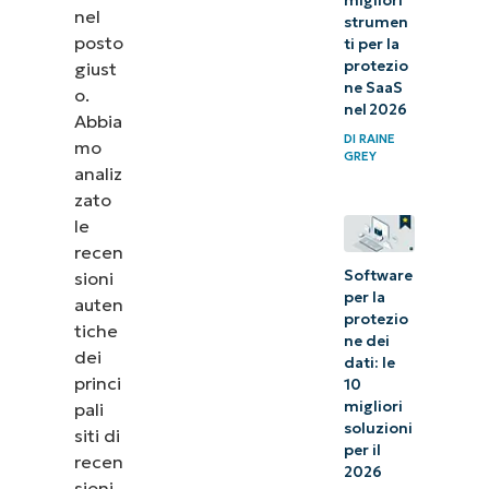
migliori
nel
strumen
posto
ti per la
protezio
giust
ne SaaS
o.
nel 2026
Abbia
DI
RAINE
mo
GREY
analiz
zato
le
recen
Software
sioni
per la
auten
protezio
tiche
ne dei
dei
dati: le
princi
10
migliori
pali
soluzioni
siti di
per il
recen
2026
sioni,