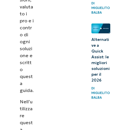
DI
valuta
MIGUELITO
BALBA
to i
pro e i
contr
o di
Alternati
ogni
ve a
soluzi
Quick
one e
Assist: le
scritt
migliori
soluzioni
o
per il
quest
2026
a
DI
guida.
MIGUELITO
BALBA
Nell’u
tilizza
re
quest
a