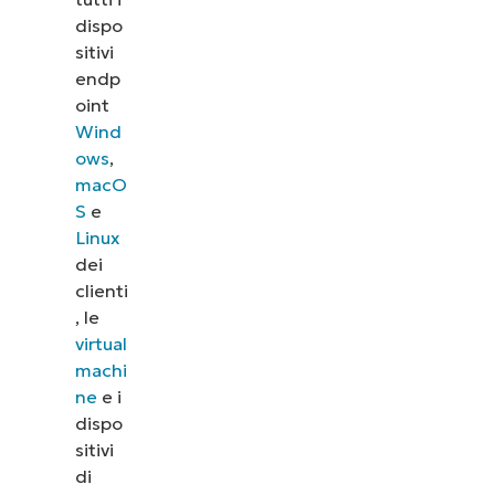
dispo
sitivi
endp
oint
Wind
ows
,
macO
S
e
Linux
dei
clienti
, le
virtual
machi
ne
e i
dispo
sitivi
di