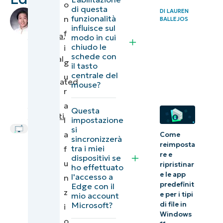
o
Edge “Doppio
di questa
DI
LAUREN
di
funzionalità
n
BALLEJOS
clic per
Mauro
influisce sul
f
chiudere le
Mendoza
,
modo in cui
chiudo le
IT
i
schede”
schede con
Technical
g
il tasto
Writer
Risoluzione
centrale del
u
|
translated
mouse?
dei
r
by
problemi
Chiara
a
Questa
più comuni
Cavalletti
l
impostazione
si
a
Come
Massimizza
sincronizzerà
reimposta
tra i miei
f
l’ampia
re e
dispositivi se
u
ripristinar
configurazione
ho effettuato
e le app
l'accesso a
n
con NinjaOne
predefinit
Edge con il
z
e per i tipi
mio account
Controllo
Microsoft?
di file in
i
Windows
della
o