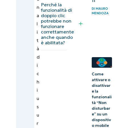
11
Perché la
funzionalità
n
DI
MAURO
funzionalità di
“Doppio
MENDOZA
a
doppio clic
potrebbe non
clic per
l
funzionare
chiudere le
correttamente
i
anche quando
schede”
t
è abilitata?
per un
à
flusso di
d
lavoro
i
ottimale
c
Come
attivare o
h
disattivar
i
e la
funzionali
u
tà “Non
s
disturbar
e” su un
u
dispositiv
r
o mobile