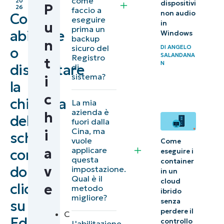
come
20
dispositivi
P
26
faccio a
non audio
Come
Metodi per
eseguire
u
in
prima un
abilitare
gestire la
Windows
backup
n
funzionalità
sicuro del
DI
ANGELO
o
SALANDANA
Registro
t
“Doppio
N
disabilitare
di
sistema?
clic per
i
la
chiudere le
c
chiusura
La mia
schede” in
azienda è
h
delle
Microsoft
fuori dalla
Cina, ma
i
schede
Edge
vuole
Come
a
applicare
con
eseguire i
Considerazioni
questa
container
v
doppio
impostazione.
chiave per la
in un
Qual è il
cloud
clic
e
configurazione
metodo
ibrido
migliore?
della
senza
su
perdere il
C
funzionalità
Edge
controllo
L'abilitazione