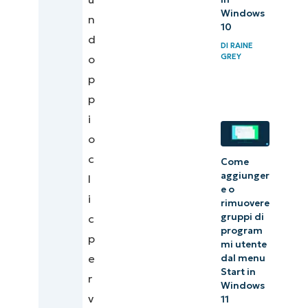
Windows
n
10
d
DI
RAINE
GREY
o
p
p
i
o
c
Come
aggiunger
l
e o
i
rimuovere
gruppi di
c
program
p
mi utente
e
dal menu
Start in
r
Windows
v
11