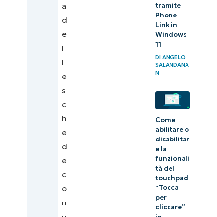
a
tramite
Phone
d
Link in
e
Windows
11
l
DI
ANGELO
l
SALANDANA
N
e
s
c
h
Come
abilitare o
e
disabilitar
d
e la
funzionali
e
tà del
c
touchpad
“Tocca
o
per
n
cliccare”
u
in