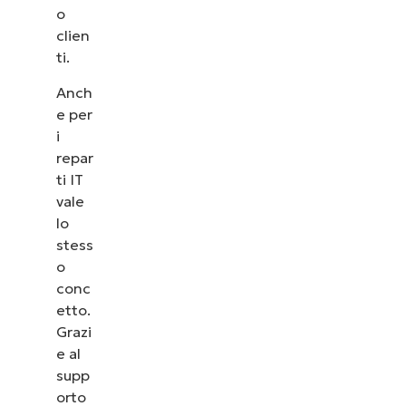
o
clien
ti.
Anch
e per
i
repar
ti IT
vale
lo
stess
o
conc
etto.
Grazi
e al
supp
orto