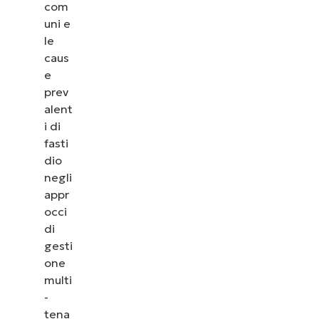
com
uni e
le
caus
e
prev
alent
i di
fasti
dio
negli
appr
occi
di
gesti
one
multi
-
tena