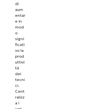
di
aum
entar
e in
mod
o
signi
ficati
vo la
prod
uttivi
tà
dei
tecni
ci.
Cent
ralizz
a i
vari