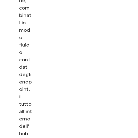
ne,
com
binat
i in
mod
o
fluid
o
con i
dati
degli
endp
oint,
il
tutto
all’int
erno
dell’
hub