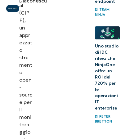
Diaconescu
degli
endpoint
al
DI
TEAM
endpoint
(CIP
NINJA
e di
P),
un
M365
appr
ezzat
Prova
Uno studio
o
subito
di IDC
stru
rileva che
NinjaOne
ment
NinjaOne
+ CIPP
offre un
o
ROI del
open
720% per
-
le
sourc
operazioni
e per
IT
enterprise
il
moni
DI
PETER
BRETTON
tora
ggio