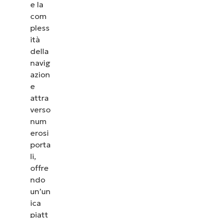
e la
com
pless
ità
della
navig
azion
e
attra
verso
num
erosi
porta
li,
offre
ndo
un’un
ica
piatt