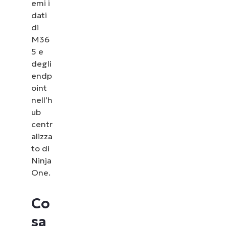
emi i
dati
di
M36
5 e
degli
endp
oint
nell’h
ub
centr
alizza
to di
Ninja
One.
Co
sa