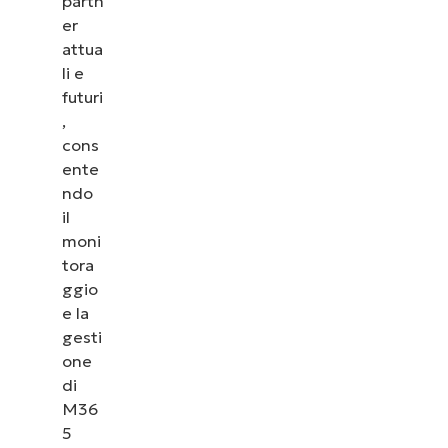
partn
er
attua
li e
futuri
,
cons
ente
ndo
il
moni
tora
ggio
e la
gesti
one
di
M36
5