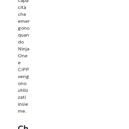
capa
cità
che
emer
gono
quan
do
Ninja
One
e
CIPP
veng
ono
utiliz
zati
insie
me.
Ch