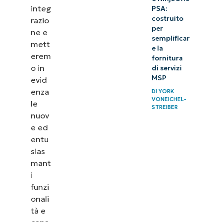
integ
PSA:
costruito
razio
per
ne e
semplificar
mett
e la
erem
fornitura
o in
di servizi
MSP
evid
enza
DI
YORK
VONEICHEL-
le
STREIBER
nuov
e ed
entu
sias
mant
i
funzi
onali
tà e