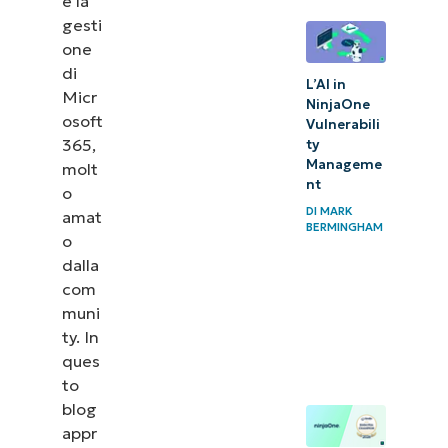
e la
gesti
one
di
L’AI in
Micr
NinjaOne
osoft
Vulnerabili
365,
ty
Manageme
molt
nt
o
DI
MARK
amat
BERMINGHAM
o
dalla
com
muni
ty. In
ques
to
blog
appr