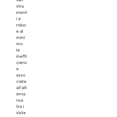
stru
ment
i e
riduc
e al
mini
mo
le
ineffi
cienz
e
asso
ciate
all’alt
erna
nza
tra i
siste