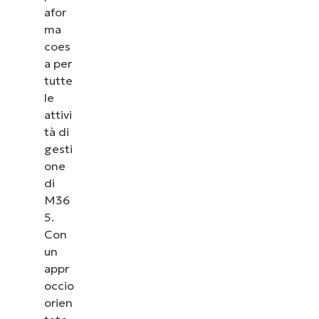
afor
ma
coes
a per
tutte
le
attivi
tà di
gesti
one
di
M36
5.
Con
un
appr
occio
orien