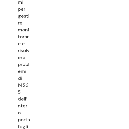
mi
per
gesti
re,
moni
torar
e e
risolv
ere i
probl
emi
di
M36
5
dell’i
nter
o
porta
fogli