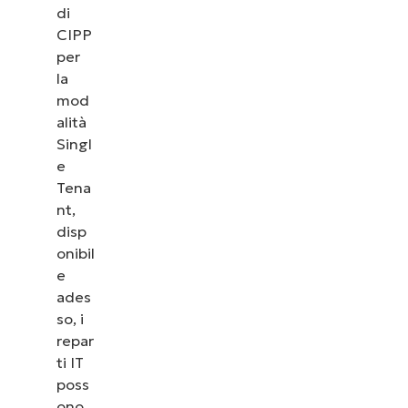
di
CIPP
per
la
mod
alità
Singl
e
Tena
nt,
disp
onibil
e
ades
so, i
repar
ti IT
poss
ono