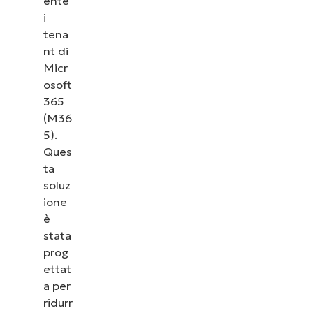
ente
i
tena
nt di
Micr
osoft
365
(M36
5).
Ques
ta
soluz
ione
è
stata
prog
ettat
a per
ridurr