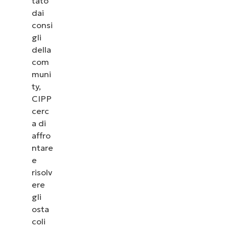
tato
dai
consi
gli
della
com
muni
ty,
CIPP
cerc
a di
affro
ntare
e
risolv
ere
gli
osta
coli