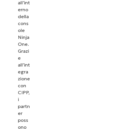
all’int
erno
della
cons
ole
Ninja
One.
Grazi
e
all’int
egra
zione
con
CIPP,
i
partn
er
poss
ono