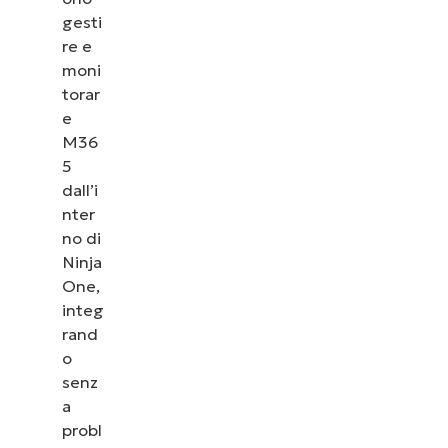
gesti
re e
moni
torar
e
M36
5
dall’i
nter
no di
Ninja
One,
integ
rand
o
senz
a
probl