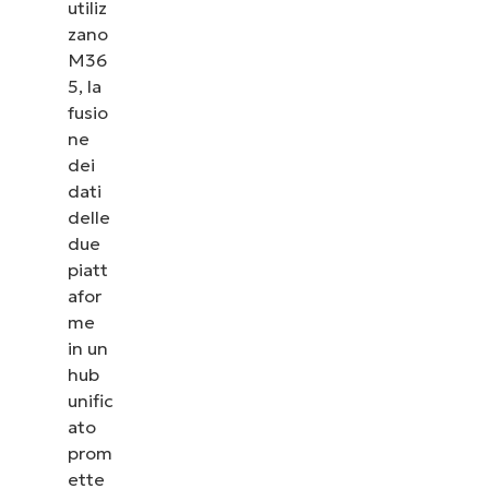
utiliz
zano
M36
5, la
fusio
ne
dei
dati
delle
due
piatt
afor
me
in un
hub
unific
ato
prom
ette