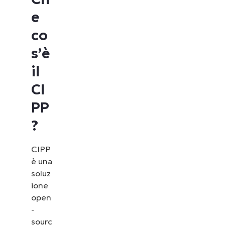
e
co
s’è
il
CI
PP
?
CIPP
è una
soluz
ione
open
-
sourc