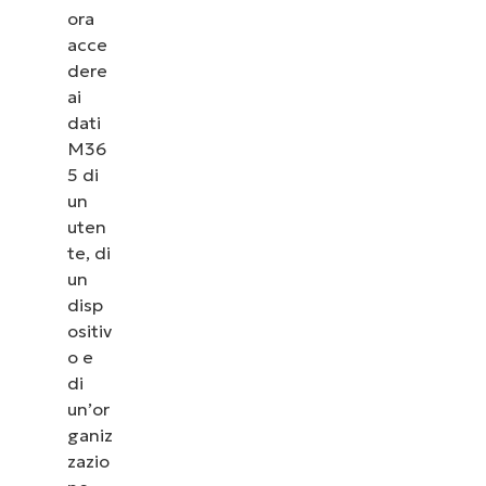
ora
acce
dere
ai
dati
M36
5 di
un
uten
te, di
un
disp
ositiv
o e
di
un’or
ganiz
zazio