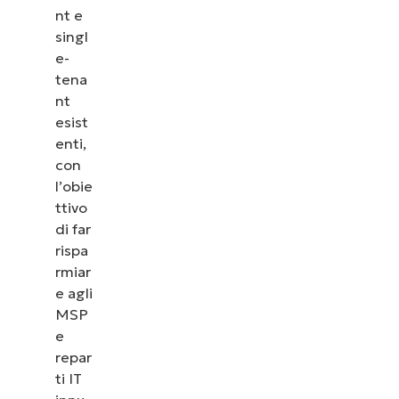
nt e
singl
e-
tena
nt
esist
enti,
con
l’obie
ttivo
di far
rispa
rmiar
e agli
MSP
e
repar
ti IT