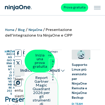
Prova gratuita
/
/
/
Presentazione
Home
Blog
NinjaOne
dell’integrazione tra NinjaOne e CIPP
ULT
4
NINJAONE
Catego
/
/
IMO
M
Inizia
rie:
AG
I
una
GIO
N
N
prova
RNA
D
i
Supporto
gratuita
ME
I
n
Linux più
j
NT
L
Indice dei contenuti
a
O
E
avanzato
O
25
T
Report
n
Siam
per
NO
T
e
Riepilogo
Gartner
VE
U
NinjaOne
o
Magic
MB
R
RE
A
Remote e
Quadrant
entu
Che
202
2026 per
NinjaOne
5
siasti
gli
Presentazione
cos’è
Backup
strumenti
di
di
DI
TEAM
il