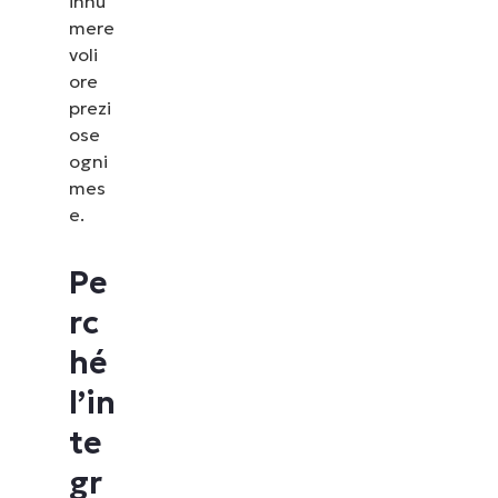
innu
mere
voli
ore
prezi
ose
ogni
mes
e.
Pe
rc
hé
Guarda NinjaOne in
l’in
azione
te
gr
Dai un’occhiata alle nostre demo on-demand per