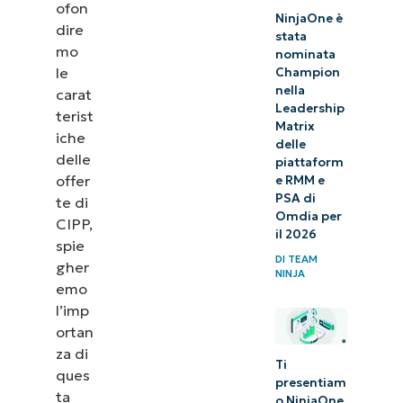
ofon
NinjaOne è
dire
stata
mo
nominata
le
Champion
nella
carat
Leadership
terist
Matrix
iche
delle
delle
piattaform
offer
e RMM e
PSA di
te di
Omdia per
CIPP,
il 2026
spie
DI
TEAM
gher
NINJA
emo
l’imp
ortan
za di
Ti
ques
presentiam
ta
o NinjaOne