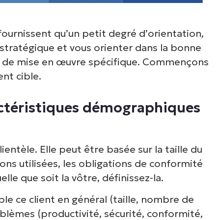
oir NinjaOne en acti
fournissent qu’un petit degré d’orientation,
arcourez nos démonstrations à la demande po
 stratégique et vous orienter dans la bonne
écouvrir comment NinjaOne simplifie les tâch
an de mise en œuvre spécifique. Commençons
ormatiques telles que la gestion des terminaux,
nt cible.
rectifs, le MDM, la gestion des tickets et bien 
encore.
aractéristiques démographiques
Explorer les démos
entèle. Elle peut être basée sur la taille du
tions utilisées, les obligations de conformité
elle que soit la vôtre,
définissez-la
.
 ce client en général (taille, nombre de
roblèmes (productivité, sécurité, conformité,