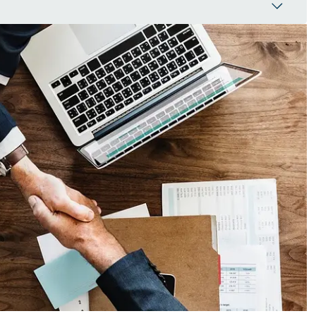
stiques démographiques de votre clientèle
ientation pour une première offre de
tégie de marketing
 discours soit centré sur eux
de nouveaux clients et se développer au
liorer la fidélisation des clients et
s en même temps