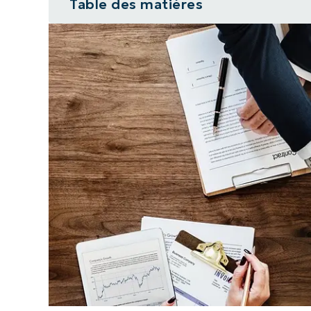
Table des matières
1ère étape : Définir les caractéri
2ème étape : Trouver la bonne or
services
3ème étape : Déterminer une stra
4ème Étape : Faire en sorte que le
5ème étape : S’implanter auprès 
fil du temps
Prochaines étapes : Apprenez à amé
l’acquisition de nouveaux client