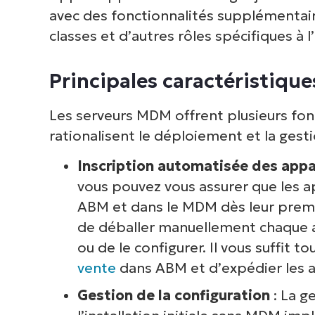
V
avec des fonctionnalités supplémentair
classes et d’autres rôles spécifiques à
P
Principales caractéristiqu
d
inf
Les serveurs MDM offrent plusieurs fonc
cor
rationalisent le déploiement et la gestio
Inscription automatisée des appa
vous pouvez vous assurer que les 
ABM et dans le MDM dès leur premièr
de déballer manuellement chaque ap
ou de le configurer. Il vous suffit 
vente
dans ABM et d’expédier les 
Gestion de la configuration
: La g