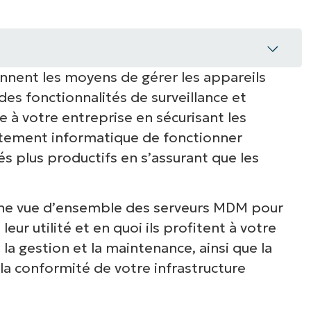
nnent les moyens de gérer les appareils
r Apple ?
s fonctionnalités de surveillance et
DM
e à votre entreprise en sécurisant les
tement informatique de fonctionner
 serveurs MDM pour Apple
s plus productifs en s’assurant que les
un substitut au MDM ?
une vue d’ensemble des serveurs MDM pour
MDM pour Apple
leur utilité et en quoi ils profitent à votre
 la gestion et la maintenance, ainsi que la
iOS, iPadOS et MacOS à un MDM pour
 la conformité de votre infrastructure
 appareils Apple avec un MDM