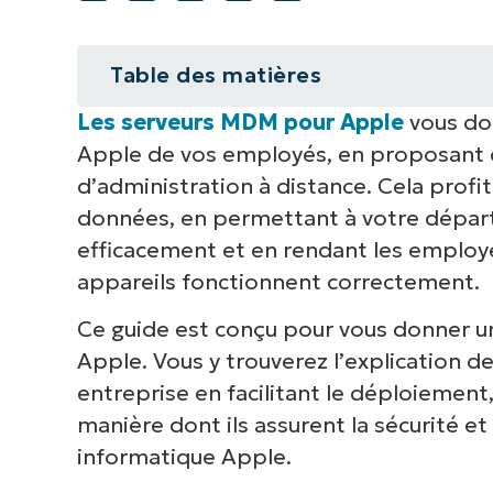
Table des matières
Les serveurs MDM pour Apple
vous do
Qu’est-ce qu’un serveur MDM pou
Apple de vos employés, en proposant de
Apple Business Manager et le M
d’administration à distance. Cela profit
données, en permettant à votre dépar
Principales caractéristiques des
efficacement et en rendant les employé
appareils fonctionnent correctement.
Apple Business Essentials est-il 
Ce guide est conçu pour vous donner 
Comment configurer un serveur 
Apple. Vous y trouverez l’explication de 
entreprise en facilitant le déploiement,
Comment ajouter des appareils 
manière dont ils assurent la sécurité et
Apple
informatique Apple.
Bonnes pratiques pour gérer les