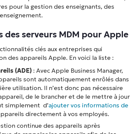
oir NinjaOne en acti
es pour la gestion des enseignants, des
 l’enseignement.
arcourez nos démonstrations à la demande po
es des serveurs MDM pour Apple
écouvrir comment NinjaOne simplifie les tâch
ormatiques telles que la gestion des terminaux,
tionnalités clés aux entreprises qui
rectifs, le MDM, la gestion des tickets et bien 
n des appareils Apple. En voici la liste :
encore.
reils (ADE)
: Avec Apple Business Manager,
appareils sont automatiquement enrôlés dans
Explorer les démos
e utilisation. Il n’est donc pas nécessaire
pareil, de le brancher et de le mettre à jour
tout simplement d’
ajouter vos informations de
appareils directement à vos employés.
estion continue des appareils après