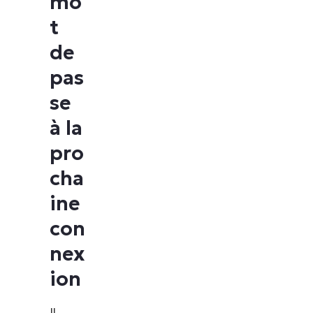
mo
t
de
pas
se
à la
pro
cha
ine
con
nex
ion
Il