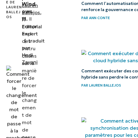
de
Wind
Comment l’automatisation
Lauren
modifier
renforce la gouvernance c
ows
Ballejos
,
les mots
11.
Il
PAR
ANN CONTE
IT
compr
Editorial
de passe
end
Expert
|
traduit
des
Résolution
par
instru
des
Hedi
ctions
problèmes
Zayani
sur la
courants
maniè
Comment exécuter des con
liés à la
hybride sans perdre le con
re de
forcer
PAR
LAUREN BALLEJOS
gestion
le
de la
chang
sécurité
emen
des
t de
comptes
mot
de
Windows
passe