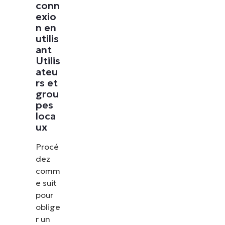
conn
exio
n en
utilis
ant
Utilis
ateu
rs et
grou
pes
loca
ux
Procé
dez
comm
e suit
pour
oblige
r un