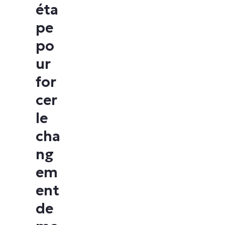
éta
pe
po
ur
for
cer
le
cha
ng
em
ent
de