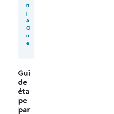
n
j
a
O
n
e
Gui
de
éta
pe
par