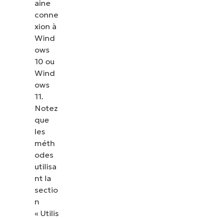
aine
conne
xion à
Wind
ows
Voir NinjaOne en ac
10 ou
Wind
ows
Parcourez nos démonstrations à la demande pour 
11.
NinjaOne simplifie les tâches informatiques telles 
Notez
terminaux, les correctifs, le MDM, la gestion des ti
que
encore.
les
méth
Explorer les démos
odes
utilisa
nt la
sectio
n
« Utilis