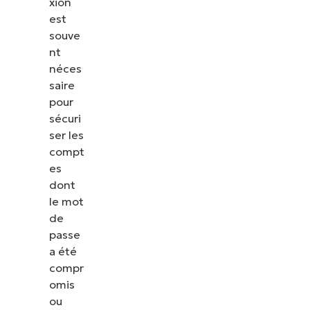
xion
est
souve
nt
néces
saire
pour
sécuri
ser les
compt
es
dont
le mot
de
passe
a été
compr
omis
ou