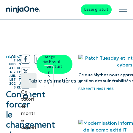
Essai gratuit
LAS
7
IT OPS
Catego
/
/
T
MI
Essai
ries:
UPD
N
Gratuit
ATE
DE
I
D
7
LE
T
Ce que Mythos nous apprend
JUIL
C
o
p
LET
T
Table des matières
gestion des vulnérabilités 
s
202
U
5
RE
PAR
MATT HASTINGS
Ce
Comment
Guide étape
tutori
par étape
forcer
el
pour forcer
le
montr
le
e
changement
comm
changement