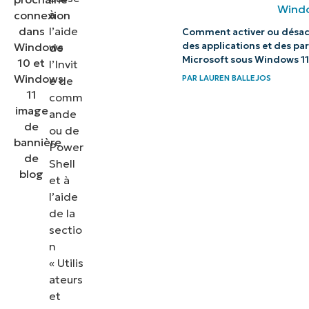
10/11
à
l’aide
Comment activer ou désact
Foire aux
des applications et des p
de
questions
Microsoft sous Windows 11
l’Invit
(FAQ)
PAR
LAUREN BALLEJOS
e de
comm
Renforcer
ande
la sécurité
ou de
Power
des mots
Shell
de passe
et à
pour les
l’aide
utilisateurs
de la
multiples
sectio
n
dans les
« Utilis
entreprises
ateurs
et
et
l’éducation