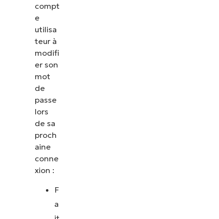
compt
e
utilisa
teur à
modifi
er son
mot
de
passe
lors
de sa
proch
aine
conne
xion :
F
a
it