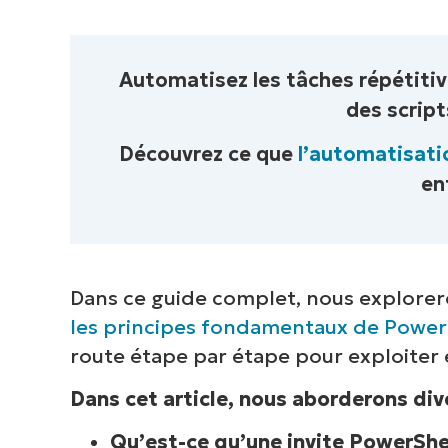
V
Automatisez les tâches répétiti
P
des script
d
inf
Découvrez ce que
l’automatisati
cor
en
Dans ce guide complet, nous explorero
les principes fondamentaux de Power
route étape par étape pour exploiter
Dans cet article, nous aborderons div
Qu’est-ce qu’une invite PowerShel