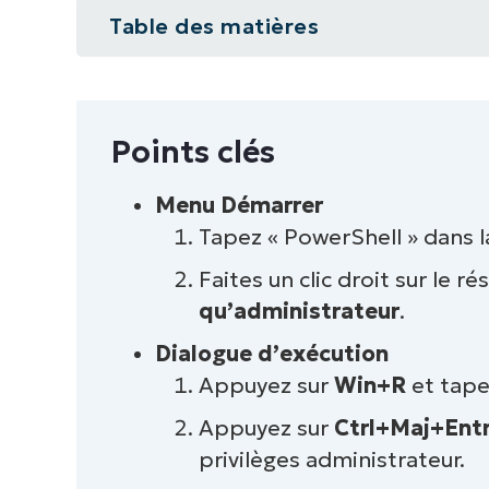
Table des matières
Points clés
Qu’est-ce qu’une invite PowerShel
Points clés
Méthodes pour ouvrir une invite 
Menu Démarrer
Tapez « PowerShell » dans 
Cas d’utilisation courants d’une i
Faites un clic droit sur le r
Conseils et bonnes pratiques
qu’administrateur
.
En résumé
Dialogue d’exécution
Appuyez sur
Win+R
et tape
Appuyez sur
Ctrl+Maj+Ent
privilèges administrateur.