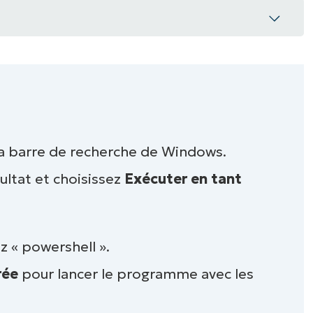
l élevée ?
PowerShell surélevée dans Windows 10/11
la barre de recherche de Windows.
nvite PowerShell élevée
ésultat et choisissez
Exécuter en tant
z « powershell ».
rée
pour lancer le programme avec les