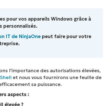
oir NinjaOne en acti
ves pour vos appareils Windows grâce à
arcourez nos démonstrations à la demande po
s personnalisés.
écouvrir comment NinjaOne simplifie les tâch
ormatiques telles que la gestion des terminaux,
on IT de NinjaOne
peut faire pour votre
rectifs, le MDM, la gestion des tickets et bien 
treprise.
encore.
Explorer les démos
ns l’importance des autorisations élevées,
Shell
et nous vous fournirons une feuille de
 efficacement sa puissance.
ers aspects :
l élevée ?