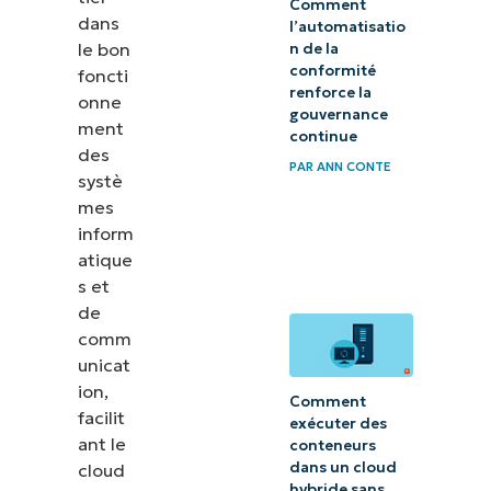
Comment
dans
Planification
l’automatisatio
le bon
n de la
de la reprise
conformité
foncti
après
renforce la
onne
gouvernance
sinistre et
ment
continue
des
de la
PAR
ANN CONTE
systè
continuité
mes
des
inform
activités
atique
s et
8ème étape :
de
Impact
comm
environnemental
unicat
ion,
et durabilité
Comment
facilit
exécuter des
ant le
9ème
conteneurs
dans un cloud
cloud
étape :
hybride sans