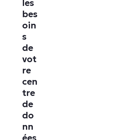
les
bes
oin
s
de
vot
re
cen
tre
de
do
nn
ées