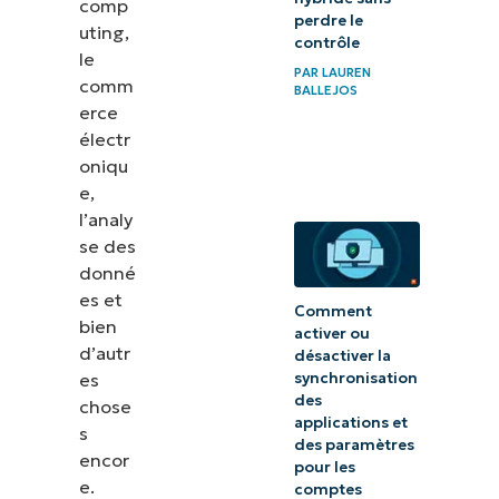
comp
Analyse
perdre le
uting,
contrôle
des coûts
le
PAR
LAUREN
et
comm
BALLEJOS
erce
tendances
électr
futures
oniqu
e,
Créer les
l’analy
écosystèmes
se des
de données
donné
du futur
es et
Comment
bien
activer ou
d’autr
désactiver la
es
synchronisation
des
chose
applications et
s
des paramètres
encor
pour les
e.
comptes