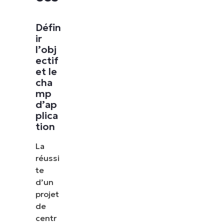
Défin
ir
l’obj
ectif
et le
cha
mp
d’ap
plica
tion
La
réussi
te
d’un
projet
de
centr