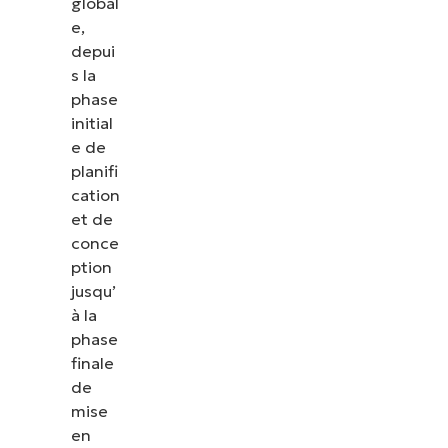
global
e,
depui
s la
phase
initial
e de
planifi
cation
et de
conce
ption
jusqu’
à la
phase
finale
de
mise
en