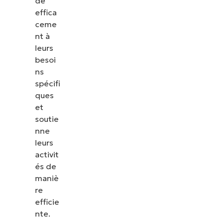
de
effica
ceme
nt à
leurs
besoi
ns
spécifi
ques
et
soutie
nne
leurs
activit
és de
maniè
re
efficie
nte.