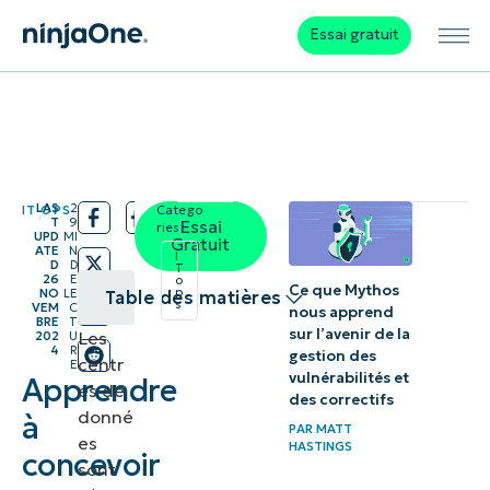
Essai gratuit
LAS
2
IT OPS
Catego
/
/
T
9
Essai
ries:
UPD
MI
Gratuit
ATE
N
I
D
D
T
26
E
o
Ce que Mythos
p
NO
LE
Table des matières
s
VEM
C
nous apprend
BRE
T
sur l’avenir de la
Les
202
U
Étape 1 :
4
R
gestion des
centr
E
Évaluer
vulnérabilités et
Apprendre
es de
des correctifs
les
donné
à
PAR
MATT
besoins
es
HASTINGS
concevoir
sont
de votre