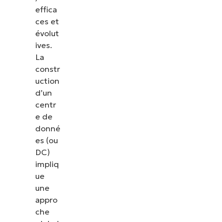
effica
ces et
évolut
ives.
La
constr
uction
d’un
centr
e de
donné
es (ou
DC)
impliq
ue
une
appro
che