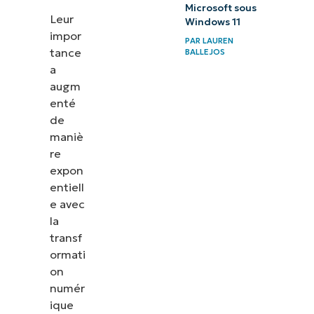
Microsoft sous
Leur
Windows 11
impor
PAR
LAUREN
tance
BALLEJOS
a
augm
enté
de
maniè
re
expon
entiell
e avec
la
transf
ormati
on
numér
ique