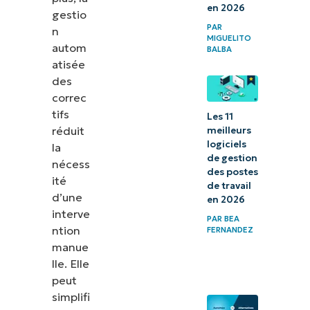
en 2026
gestio
PAR
n
MIGUELITO
autom
BALBA
atisée
des
correc
tifs
Les 11
réduit
meilleurs
logiciels
la
de gestion
nécess
des postes
ité
de travail
d’une
en 2026
interve
PAR
BEA
ntion
FERNANDEZ
manue
lle. Elle
peut
simplifi