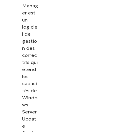
Manag
er est
un
logicie
l de
gestio
n des
correc
tifs qui
étend
les
capaci
tés de
Windo
ws
Server
Updat
e