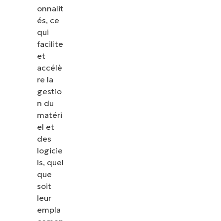
onnalit
és, ce
qui
facilite
et
accélè
re la
gestio
n du
matéri
el et
des
logicie
ls, quel
que
soit
leur
empla