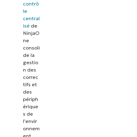
contrô
le
central
isé
de
NinjaO
ne
consoli
de la
gestio
n des
correc
tifs et
des
périph
érique
s de
l’envir
onnem
ent