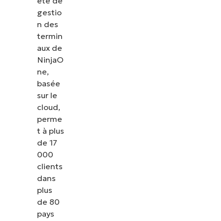
ète de
gestio
n des
termin
aux de
NinjaO
ne,
basée
sur le
cloud,
perme
t à plus
de 17
000
clients
dans
plus
de 80
pays