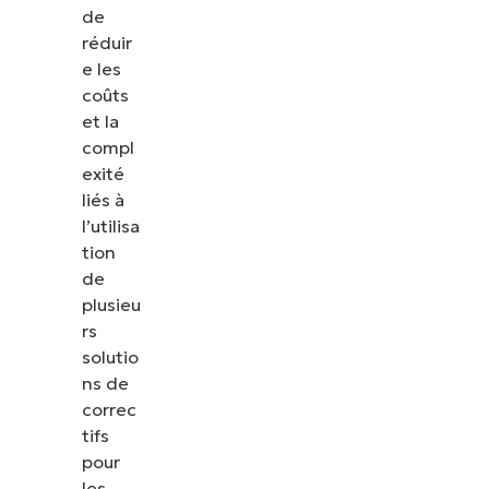
de
réduir
e les
coûts
et la
compl
exité
liés à
l’utilisa
tion
de
plusieu
rs
solutio
ns de
correc
tifs
pour
les