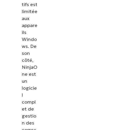
tifs est
limitée
aux
appare
ils
Windo
ws. De
son
côté,
NinjaO
ne est
un
logicie
l
compl
et de
gestio
n des
correc