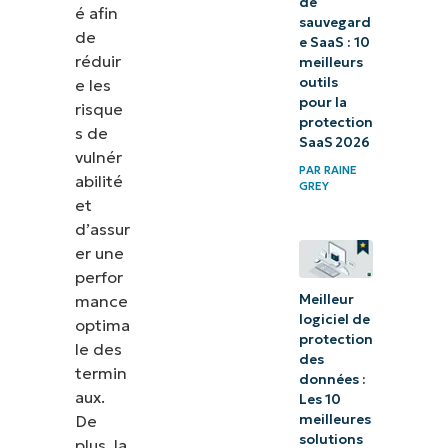
de
é afin
sauvegard
de
e SaaS : 10
réduir
meilleurs
outils
e les
pour la
risque
protection
s de
SaaS 2026
vulnér
PAR
RAINE
abilité
GREY
et
d’assur
er une
perfor
mance
Meilleur
logiciel de
optima
protection
le des
des
termin
données :
aux.
Les 10
De
meilleures
solutions
plus, la