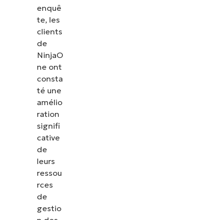
enquê
te, les
clients
de
NinjaO
ne ont
consta
té une
amélio
ration
signifi
cative
de
leurs
ressou
rces
de
gestio
n des