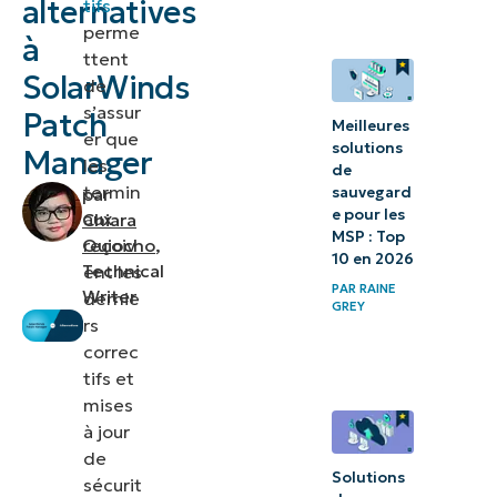
alternatives
tifs
PC
perme
à
ttent
SolarWinds
3.
de
s’assur
PDQ
Patch
Meilleures
er que
Deploy
solutions
Manager
les
de
termin
sauvegard
par
Analyse
e pour les
aux
Chiara
des
MSP : Top
reçoiv
Quiocho
,
alternatives
10 en 2026
Technical
ent les
PAR
RAINE
à
Writer
dernie
GREY
rs
SolarWinds
correc
Patch
tifs et
Manager
mises
à jour
de
Solutions
sécurit