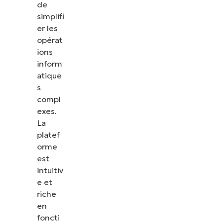
de
simplifi
er les
opérat
ions
inform
atique
s
compl
exes.
La
platef
orme
est
intuitiv
e et
riche
en
foncti