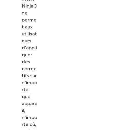
NinjaO
ne
perme
t aux
utilisat
eurs
d’appli
quer
des
correc
tifs sur
n’impo
rte
quel
appare
il,
n’impo
rte où,