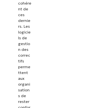
cohére
nt de
ces
dernie
rs. Les
logicie
ls de
gestio
n des
correc
tifs
perme
ttent
aux
organi
sation
s de
rester
confor