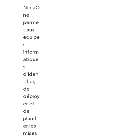
les correctifs, le MDM, la gestion des tickets et
NinjaO
bien plus encore.
ne
perme
t aux
Explorer les démos
équipe
s
inform
atique
s
d’iden
tifier,
de
déploy
er et
de
planifi
er les
mises