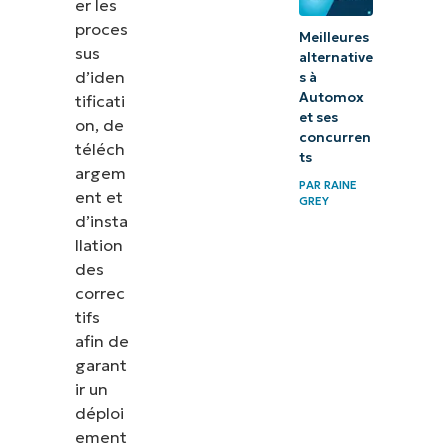
er les
proces
Meilleures
sus
alternative
d’iden
s à
Automox
tificati
et ses
on, de
concurren
téléch
ts
argem
PAR
RAINE
ent et
GREY
d’insta
llation
des
correc
tifs
afin de
garant
ir un
déploi
ement