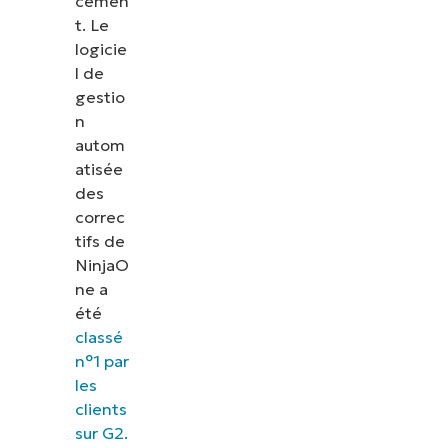
cemen
t. Le
logicie
l de
gestio
n
autom
atisée
des
correc
tifs de
NinjaO
ne a
été
Voir NinjaOne en action
classé
n°1 par
les
Parcourez nos démonstrations à la demande pour
clients
découvrir comment NinjaOne simplifie les tâches
sur G2.
informatiques telles que la gestion des terminaux,