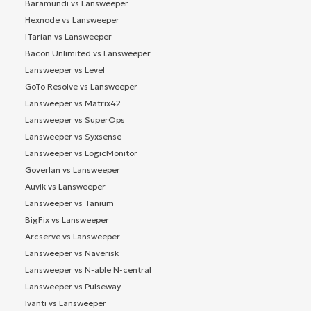
Baramundi vs Lansweeper
Hexnode vs Lansweeper
ITarian vs Lansweeper
Bacon Unlimited vs Lansweeper
Lansweeper vs Level
GoTo Resolve vs Lansweeper
Lansweeper vs Matrix42
Lansweeper vs SuperOps
Lansweeper vs Syxsense
Lansweeper vs LogicMonitor
Goverlan vs Lansweeper
Auvik vs Lansweeper
Lansweeper vs Tanium
BigFix vs Lansweeper
Arcserve vs Lansweeper
Lansweeper vs Naverisk
Lansweeper vs N-able N-central
Lansweeper vs Pulseway
Ivanti vs Lansweeper