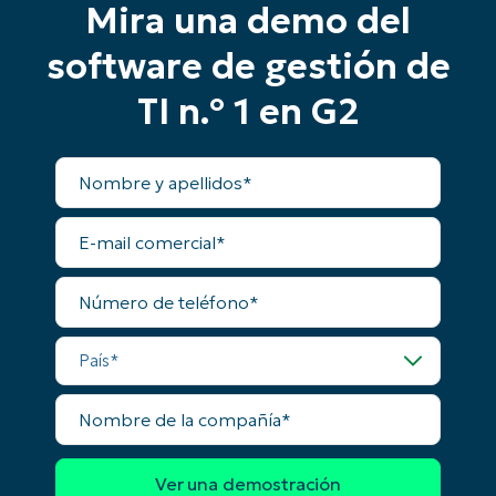
Mira una demo del
and
last
name*
software de gestión de
Business
email*
TI n.º 1 en G2
Phone
number*
Nombre
y
apellidos
País
E-
mail
comercial
Company
Número
name*
de
teléfono
País
Nombre
de
la
compañía