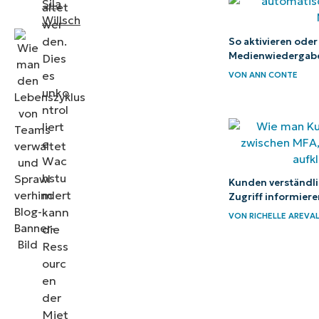
Sila
altet
bei der
Willsch
wer
Verwaltung des
den.
So aktivieren oder
Medienwiedergabe 
Dies
Lebenszyklus
es
VON
ANN CONTE
von Microsoft
unko
Teams
ntrol
liert
NinjaOne
e
Dienste, die
Wac
helfen, die
hstu
Kunden verständl
Ausbreitung
m
Zugriff informier
von
kann
VON
RICHELLE AREVA
die
Microsoft
Ress
Teams zu
ourc
kontrollieren
en
der
Straffung der
Miet
Teamführung