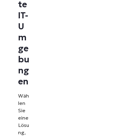
te
IT-
U
m
ge
bu
ng
en
Wäh
len
Sie
eine
Lösu
ng,