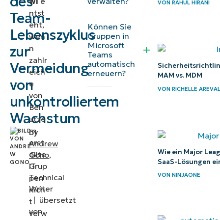
des
verwalten?
wl
e
VON
RAHUL HIRANI
⚠️
ntst
Team-
eht,
Worauf
Können Sie
Lebenszyklus
Gruppen in
wen
Sie
Microsoft
zur
n
achten
Teams
zahlr
automatisch
Vermeidung
Sicherheitsrichtli
sollten
eich
erneuern?
MAM vs. MDM
von
e
Wichtige
VON
RICHELLE AREVA
von
unkontrolliertem
Überlegungen
Ben
Wachstum
bei der
utze
Verwaltung
rn
by
erst
der
Andrew
Wie ein Major Lea
ellte
Gono
,
Ausbreitung
SaaS-Lösungen ein
Grup
IT
von
VON
NINJAONE
Technical
pen
Microsoft
Writer
nich
|
übersetzt
Teams
t
von
verw
Fehlerbehebung