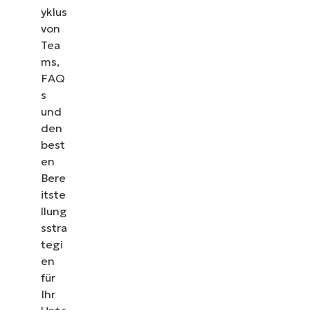
yklus
von
Tea
ms,
FAQ
s
und
den
best
en
Bere
itste
llung
sstra
tegi
en
für
Ihr