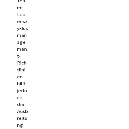
Tea
ms-
Leb
ensz
yklus
man
age
men
t-
Rich
tlini
en
hilft
jedo
ch,
die
Ausb
reitu
ng