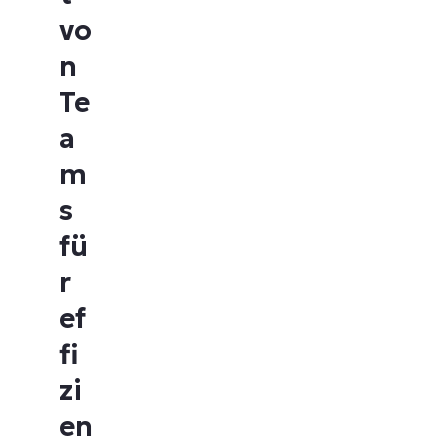
vo
n
Te
a
m
s
fü
r
ef
fi
zi
en