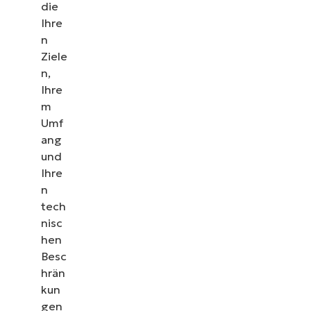
die
Ihre
n
Ziele
n,
Ihre
m
Umf
ang
und
Ihre
n
tech
nisc
hen
Besc
hrän
kun
gen