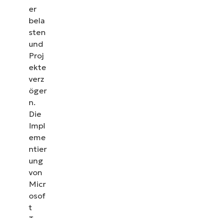
er
zur
bela
Vermeidung
sten
von
und
Proj
Zersiedelung
ekte
verz
öger
n.
Die
Impl
eme
ntier
ung
von
Micr
osof
t