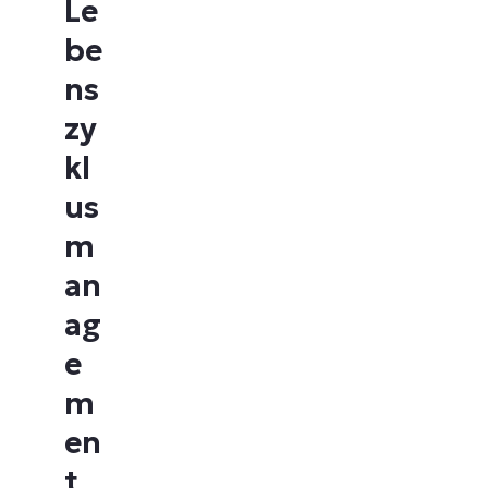
Le
be
ns
zy
kl
us
m
an
ag
e
m
en
t