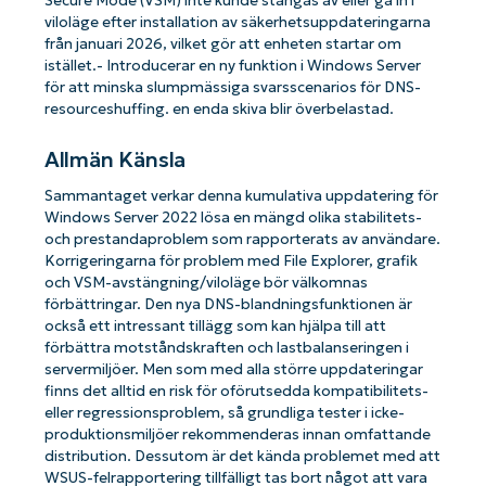
Secure Mode (VSM) inte kunde stängas av eller gå in i
viloläge efter installation av säkerhetsuppdateringarna
från januari 2026, vilket gör att enheten startar om
istället.- Introducerar en ny funktion i Windows Server
för att minska slumpmässiga svarsscenarios för DNS-
resourceshuffing. en enda skiva blir överbelastad.
Allmän Känsla
Sammantaget verkar denna kumulativa uppdatering för
Windows Server 2022 lösa en mängd olika stabilitets-
och prestandaproblem som rapporterats av användare.
Korrigeringarna för problem med File Explorer, grafik
och VSM-avstängning/viloläge bör välkomnas
förbättringar. Den nya DNS-blandningsfunktionen är
också ett intressant tillägg som kan hjälpa till att
förbättra motståndskraften och lastbalanseringen i
servermiljöer. Men som med alla större uppdateringar
finns det alltid en risk för oförutsedda kompatibilitets-
eller regressionsproblem, så grundliga tester i icke-
produktionsmiljöer rekommenderas innan omfattande
distribution. Dessutom är det kända problemet med att
WSUS-felrapportering tillfälligt tas bort något att vara