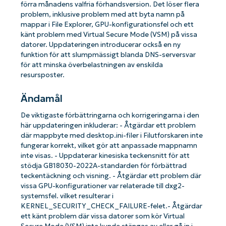
förra månadens valfria förhandsversion. Det löser flera
problem, inklusive problem med att byta namn på
mappar i File Explorer, GPU-konfigurationsfel och ett
känt problem med Virtual Secure Mode (VSM) på vissa
datorer. Uppdateringen introducerar också en ny
funktion för att slumpmässigt blanda DNS-serversvar
för att minska överbelastningen av enskilda
resursposter.
Ändamål
De viktigaste förbättringarna och korrigeringarna i den
här uppdateringen inkluderar: - Åtgärdar ett problem
där mappbyte med desktop.ini-filer i Filutforskaren inte
fungerar korrekt, vilket gör att anpassade mappnamn
inte visas. - Uppdaterar kinesiska teckensnitt för att
stödja GB18030-2022A-standarden för förbättrad
teckentäckning och visning. - Åtgärdar ett problem där
vissa GPU-konfigurationer var relaterade till dxg2-
systemsfel. vilket resulterar i
KERNEL_SECURITY_CHECK_FAILURE-felet.- Åtgärdar
ett känt problem där vissa datorer som kör Virtual