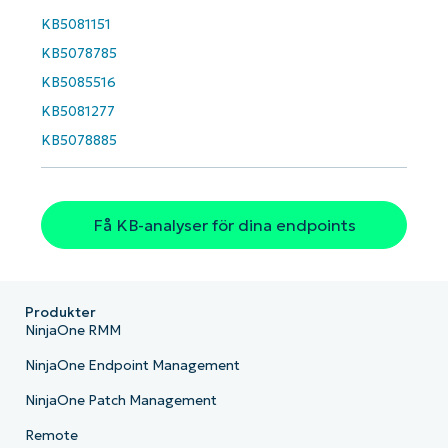
KB5081151
KB5078785
KB5085516
KB5081277
KB5078885
Få KB-analyser för dina endpoints
Produkter
NinjaOne RMM
NinjaOne Endpoint Management
NinjaOne Patch Management
Remote