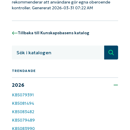
rekommenderar att användare gör egna oberoende
kontroller. Genererat 2026-03-31 07:22 AM
Kom igång med NinjaOne AI-drivna
KB-analyser!
First
and
Tillbaka till Kunskapsbasens katalog
last
name*
Business
email*
Sök
Phone
number*
TRENDANDE
Country
2026
KB5079391
Company
name*
KB5081494
KB5083482
KB5079489
KB5083990