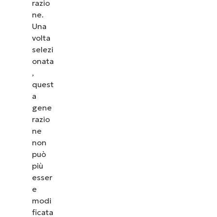
razio
ne.
Una
volta
selezi
onata
,
quest
a
gene
razio
ne
non
può
più
esser
e
modi
ficata