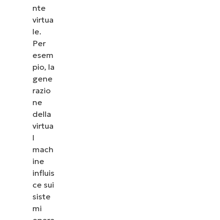
practice
nte
virtua
per la
le.
gestione e
Per
la selezione
esem
delle
pio, la
generazioni
gene
razio
di virtual
ne
machine
della
virtua
Strumenti
l
e risorse
mach
per una
ine
gestione
influis
ce sui
efficiente
siste
delle VM
mi
in Hyper-
opera