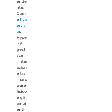
ende
nte.
Com
e
hyp
ervis
or
,
Hype
r-V
gesti
sce
l’inter
azion
e tra
l’hard
ware
fisico
e gli
ambi
enti