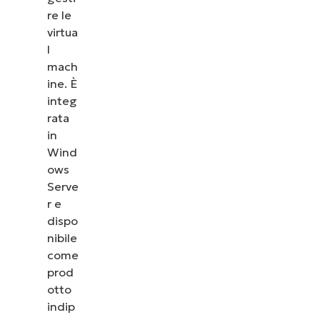
re le
virtua
l
mach
ine. È
integ
rata
in
Wind
ows
Serve
r e
dispo
nibile
come
prod
otto
indip