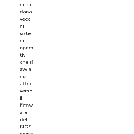
richie
dono
vecc
hi
siste
mi
opera
tivi
che si
avvia
no
attra
verso
il
firmw
are
del
BIOS,
come