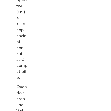
V
tivi
(OS)
Capire
e
l’importanza
sulle
appli
della
cazio
generazione
ni
di una virtual
con
machine
cui
Hyper-V per
sarà
comp
la gestione
atibil
IT
e.
Quan
do si
crea
una
VM