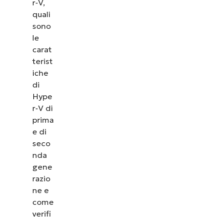
r-V,
quali
sono
le
carat
terist
iche
di
Hype
r-V di
prima
e di
seco
nda
gene
razio
ne e
come
verifi