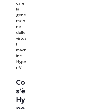
care
la
gene
razio
ne
delle
virtua
l
mach
ine
Hype
r-V.
Co
s’è
Hy
pe