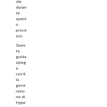
ole
duran
te
quest
o
proce
sso.
Ques
ta
guida
spieg
a
cos’è
la
gene
razio
ne di
Hype