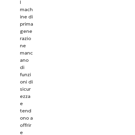
l
mach
ine di
prima
gene
razio
ne
manc
ano
di
funzi
oni di
sicur
ezza
e
tend
ono a
offrir
e