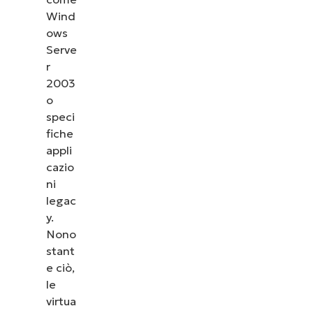
Wind
ows
Serve
r
2003
o
speci
fiche
appli
cazio
ni
legac
y.
Nono
stant
e ciò,
le
virtua