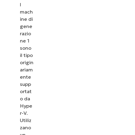
l
mach
ine di
gene
razio
ne 1
sono
il tipo
origin
ariam
ente
supp
ortat
o da
Hype
r-V.
Utiliz
zano
un