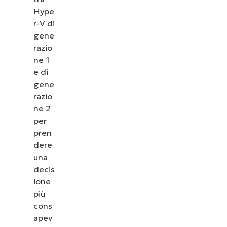
Hype
r-V di
gene
razio
ne 1
e di
gene
razio
ne 2
per
pren
dere
una
decis
ione
più
cons
apev