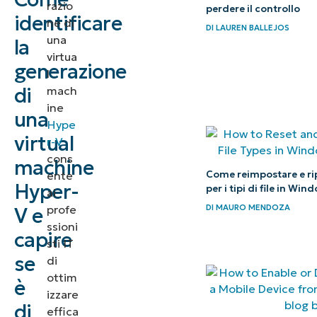
razio
perdere il controllo
cosa sono la
identificare
ne di
DI
LAUREN BALLEJOS
generazione
una
la
1 e la
virtua
generazione
l
generazione
di
mach
2 di Hyper-
ine
una
V?
Hype
virtual
r-V
Caratteristiche
cons
machine
delle virtual
Come reimpostare e rip
ente
Hyper-
per i tipi di file in Win
machine
ai
profe
DI
MAURO MENDOZA
V e
Hyper-V di
ssioni
generazione 1
capire
sti IT
se
di
Caratteristiche
ottim
è
delle virtual
izzare
machine
di
effica