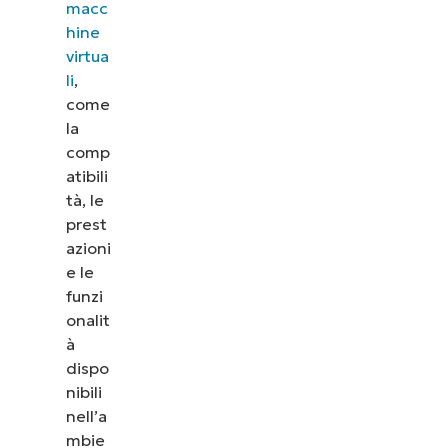
macc
generazioni
hine
di virtual
virtua
li
,
machine
come
Hyper-V
la
comp
Capire
atibili
l’importanza
tà, le
della
prest
generazione
azioni
di una virtual
e le
funzi
machine
onalit
Hyper-V per
à
la gestione
dispo
IT
nibili
nell’a
Best
mbie