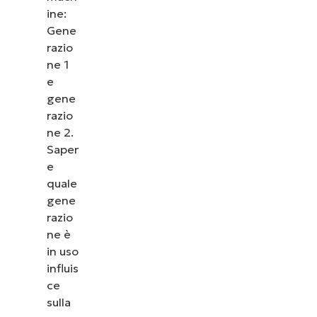
ine:
Gene
razio
ne 1
e
gene
razio
ne 2.
Saper
e
quale
gene
razio
ne è
in uso
influis
ce
sulla