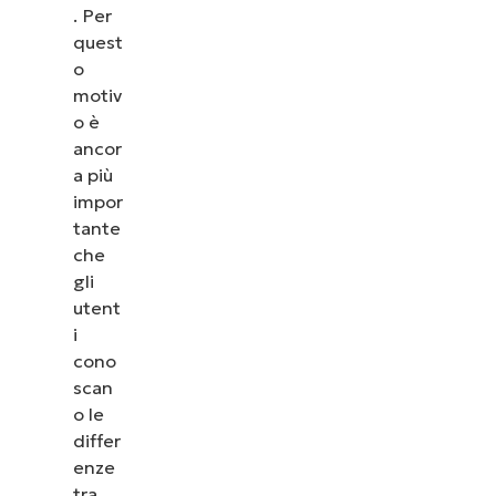
. Per
quest
o
motiv
o è
ancor
a più
impor
tante
che
gli
utent
i
cono
scan
o le
differ
enze
tra