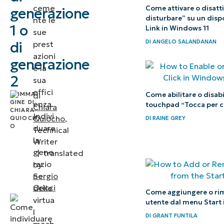
Hyper-V di
ceme
Come attivare o disatti
generazione
disturbare” su un disp
nte le
generazione 2
1 o
Link in Windows 11
sue
DI
ANGELO SALANDANAN
Caratteristiche
di
prest
azioni
di Hyper-V di
generazione
e la
prima e
2
sua
seconda
effici
Come abilitare o disabil
di
generazione a
enza.
touchpad “Tocca per c
Chiara
confronto
Indivi
Quiocho
,
DI
RAINE GREY
duare
Technical
Guida passo
la
Writer
gene
per passo
|
translated
razio
by
per
ne
Sergio
individuare
Oricci
delle
Come aggiungere o ri
la
virtua
utente dal menu Start 
generazione
l
DI
GRANT FUNTILA
mach