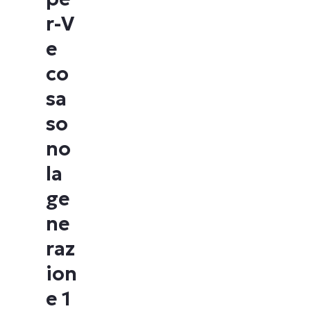
r-V
e
co
sa
so
no
la
ge
ne
raz
ion
e 1