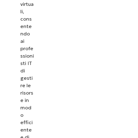
virtua
li,
cons
ente
ndo
ai
profe
ssioni
sti IT
di
gesti
re le
risors
e in
mod
o
effici
ente
e di