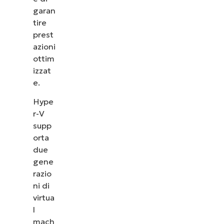
garan
tire
prest
azioni
ottim
izzat
e.
Hype
r-V
supp
orta
due
gene
razio
ni di
virtua
l
mach