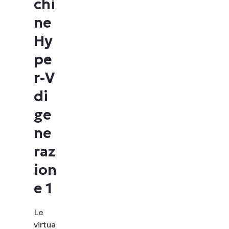
chi
ne
Hy
pe
r-V
di
ge
ne
raz
ion
e 1
Le
virtua