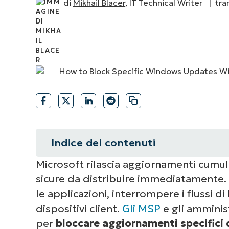
di
Mikhail Blacer
, IT Technical Writer |
tra
CONTATTO COMMERCIALE
G
CONTATTO COMMERCIALE
G
CONTATTO COMMERCIALE
CONTATTO COMMERCIALE
GUARDA
G
PIATTAFORMA
Indice dei contenuti
Microsoft rilascia aggiornamenti cumul
Riepilogo
sicure da distribuire immediatamente
Guida per bloccare un aggiornam
le applicazioni, interrompere i flussi di
in pausa i cicli di patch
dispositivi client.
Gli MSP
e gli amminis
per
bloccare aggiornamenti specifici