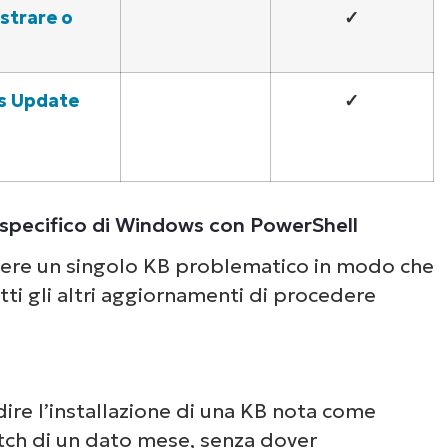
un’occhiata alle nostre demo on-demand per v
istrare o
✓
e NinjaOne semplifica attività IT come la gest
li endpoint, il patching, l’MDM, il ticketing e a
ancora.
ws Update
✓
Scopri le demo
specifico di Windows con PowerShell
dere un singolo KB problematico in modo che
ti gli altri aggiornamenti di procedere
e l’installazione di una KB nota come
atch di un dato mese, senza dover