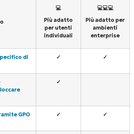
💻
💻💻💻
Più adatto
Più adatto per
do
per utenti
ambienti
individuali
enterprise
ecifico di
✓
✓
o
✓
loccare
Guarda NinjaOne in
azione
tramite GPO
✓
✓