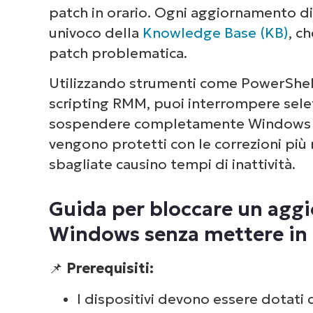
⚠️ Cose da tenere d’occhio
patch in orario. Ogni aggiornamento d
univoco della
Knowledge Base (KB)
, c
Ulteriori considerazioni quando si
patch problematica.
Windows
Utilizzando strumenti come PowerShell,
Quick-Start Guide
scripting RMM, puoi interrompere sele
sospendere completamente Windows U
Risoluzione dei problemi relativi a
vengono protetti con le correzioni più 
Windows
sbagliate causino tempi di inattività.
Servizi NinjaOne per il blocco di 
Guida per bloccare un agg
Blocca gli aggiornamenti specifici e
Windows senza mettere in p
di patch
📌
Prerequisiti:
I dispositivi devono essere dotat