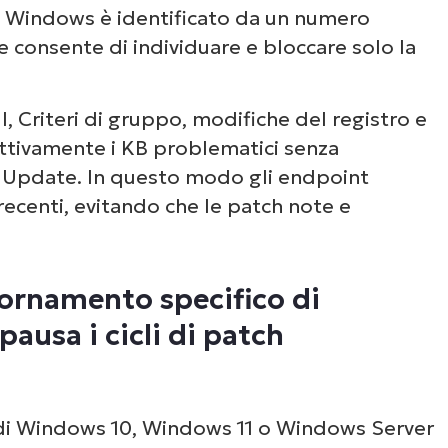
i Windows è identificato da un numero
he consente di individuare e bloccare solo la
 bloccano aggiornamenti specifici di
 Criteri di gruppo, modifiche del registro e
ttivamente i KB problematici senza
pdate. In questo modo gli endpoint
l blocco di aggiornamenti specifici di
recenti, evitando che le patch note e
aggiornamenti specifici di Windows
iornamento specifico di
 mantieni la stabilità, rispettando i cicli
ausa i cicli di patch
i di Windows 10, Windows 11 o Windows Server