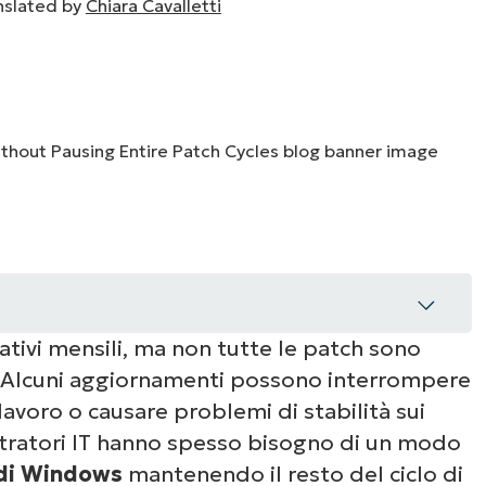
nslated by
Chiara Cavalletti
UARDA UNA DEMO
UARDA UNA DEMO
 UNA DEMO
UARDA UNA DEMO
ROADMAP DEI PRODOTTI
ativi mensili, ma non tutte le patch sono
. Alcuni aggiornamenti possono interrompere
ento specifico di Windows senza mettere
 lavoro o causare problemi di stabilità sui
tratori IT hanno spesso bisogno di un modo
 di Windows
mantenendo il resto del ciclo di