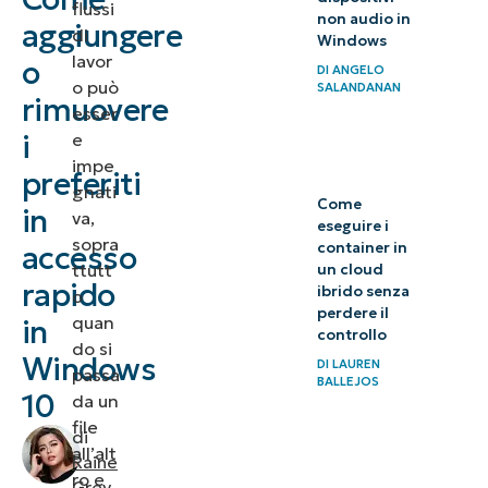
flussi
non audio in
l’accesso
aggiungere
di
Windows
rapido?
lavor
o
DI
ANGELO
o può
SALANDANAN
rimuovere
Come
esser
aggiungere
i
e
impe
o
preferiti
gnati
rimuovere i
Come
in
va,
eseguire i
preferiti in
sopra
container in
accesso
Accesso
ttutt
un cloud
rapido
ibrido senza
rapido
o
perdere il
quan
in
controllo
Risoluzione
do si
Windows
DI
LAUREN
passa
dei
BALLEJOS
10
da un
problemi e
file
di
problemi
all’alt
Raine
comuni
ro e
Grey
,