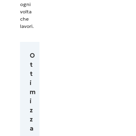
ogni
volta
che
lavori.
O
t
t
i
m
i
z
z
a