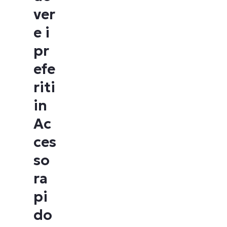
ver
e i
pr
efe
riti
in
Ac
ces
so
ra
pi
do