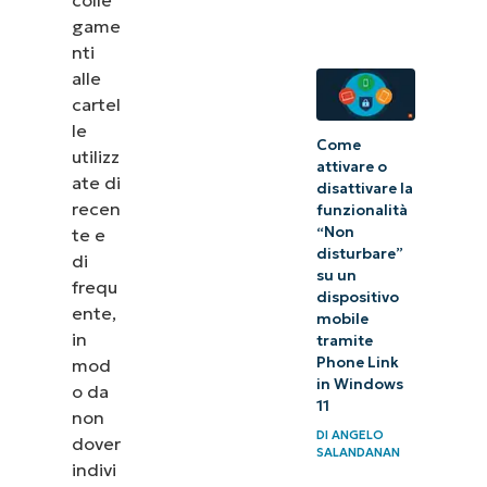
game
nti
alle
cartel
le
Come
utilizz
attivare o
ate di
disattivare la
recen
funzionalità
“Non
te e
disturbare”
di
su un
frequ
dispositivo
ente,
mobile
in
tramite
Phone Link
mod
in Windows
o da
11
non
DI
ANGELO
dover
SALANDANAN
indivi