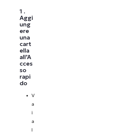
1 .
Aggi
ung
ere
una
cart
ella
all’A
cces
so
rapi
do
V
a
i
a
l