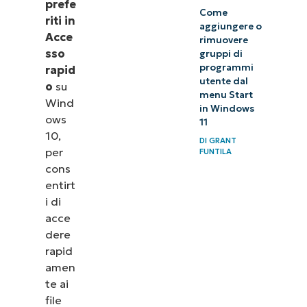
prefe
Come
riti in
aggiungere o
Acce
rimuovere
sso
gruppi di
programmi
rapid
utente dal
o
su
menu Start
Wind
in Windows
ows
11
10,
DI
GRANT
per
FUNTILA
cons
entirt
i di
acce
dere
rapid
amen
te ai
file