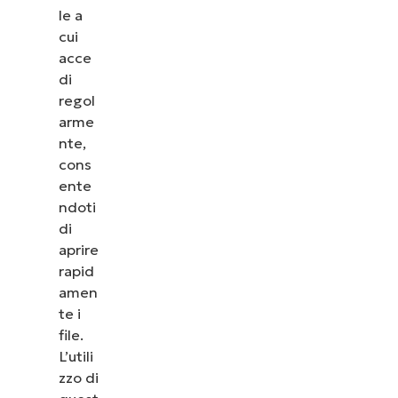
le a
cui
acce
di
regol
arme
nte,
cons
ente
ndoti
di
aprire
rapid
amen
te i
file.
L’utili
zzo di