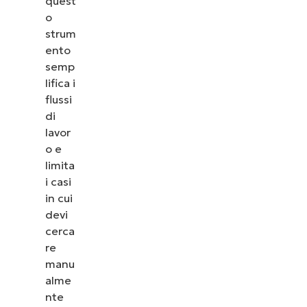
quest
o
strum
ento
semp
lifica i
flussi
di
lavor
o e
limita
i casi
in cui
devi
cerca
re
manu
alme
nte