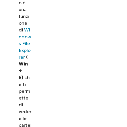
vedere come NinjaOne semplifica attività IT come
o è
la gestione degli endpoint, il patching, l’MDM, il
una
ticketing e altro ancora.
funzi
one
di
Wi
Scopri le demo
ndow
s File
Explo
rer
(
Win
+
E)
ch
e ti
perm
ette
di
veder
e le
cartel