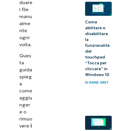
duare
i file
manu
Come
alme
abilitare o
nte
disabilitare
ogni
la
volta.
funzionalità
del
Ques
touchpad
ta
“Tocca per
cliccare” in
guida
Windows 10
spieg
DI
RAINE GREY
a
come
aggiu
nger
e o
rimuo
vere
i