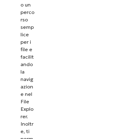
o un
perco
rso
semp
lice
per i
file e
facilit
ando
la
navig
azion
e nel
File
Explo
rer.
Inoltr
e, ti
perm