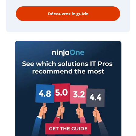
Découvrez le guide
Commencez votre essai de 14 jours
Pas de carte de crédit requise, accès complet à
toutes les fonctionnalités.
Prénom
et
Nom*
Business
email*
Phone