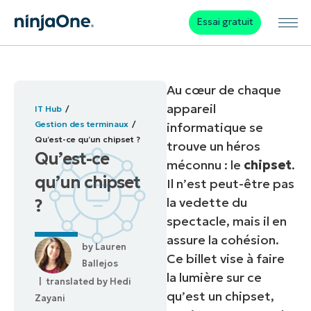
Essai gratuit
Au cœur de chaque
appareil
IT Hub
Gestion des terminaux
informatique se
Qu’est-ce qu’un chipset ?
trouve un héros
Qu’est-ce
méconnu : le
chipset
.
qu’un chipset
Il n’est peut-être pas
la vedette du
?
spectacle, mais il en
assure la cohésion.
by
Lauren
Ce billet vise à faire
Ballejos
la lumière sur ce
| translated by
Hedi
qu’est un chipset,
Zayani