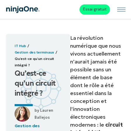
Essai gratuit
La révolution
numérique que nous
IT Hub
Gestion des terminaux
vivons actuellement
Qu’est-ce qu’un circuit
n’aurait jamais été
intégré ?
possible sans un
Qu’est-ce
élément de base
qu’un circuit
dont le rôle a été
intégré ?
essentiel dans la
conception et
l’innovation
by
Lauren
électroniques
Ballejos
modernes : le
circuit
Gestion des