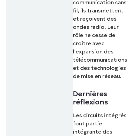
communication sans
fil, ils transmettent
et reçoivent des
ondes radio. Leur
rôle ne cesse de
croître avec
l’expansion des
télécommunications
et des technologies
Commencez votre essai de 14 jours
de mise en réseau.
Pas de carte de crédit requise, accès complet à
toutes les fonctionnalités.
Dernières
Prénom
et
réflexions
Nom*
Business
Les circuits intégrés
email*
font partie
intégrante des
Phone