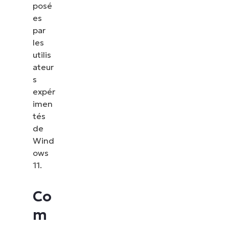
posé
es
par
les
utilis
ateur
s
expér
imen
tés
de
Wind
ows
11.
Co
m