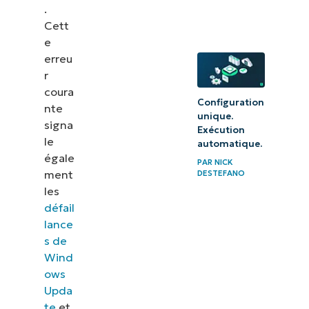
.
Cett
e
erreu
r
coura
Configuration
nte
unique.
signa
Exécution
le
automatique.
égale
PAR
NICK
ment
DESTEFANO
les
défail
lance
s de
Wind
ows
Upda
te
et