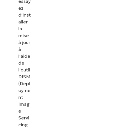
essay
ez
d’inst
aller
la
mise
à jour
à
l’aide
de
l’outil
DISM
(Depl
oyme
Voir NinjaOne en action
nt
Imag
e
Parcourez nos démonstrations à la demande pour
Servi
découvrir comment NinjaOne simplifie les tâches
cing
informatiques telles que la gestion des terminaux,