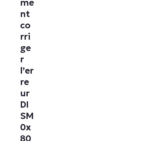
me
nt
co
rri
ge
r
l’er
re
ur
DI
SM
0x
80