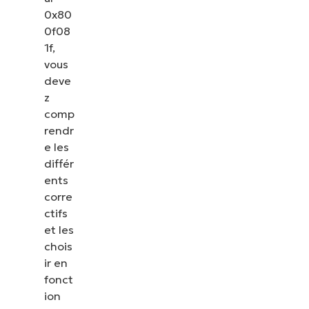
0x80
0f08
1f,
vous
deve
z
comp
rendr
e les
différ
ents
corre
ctifs
et les
chois
ir en
fonct
ion