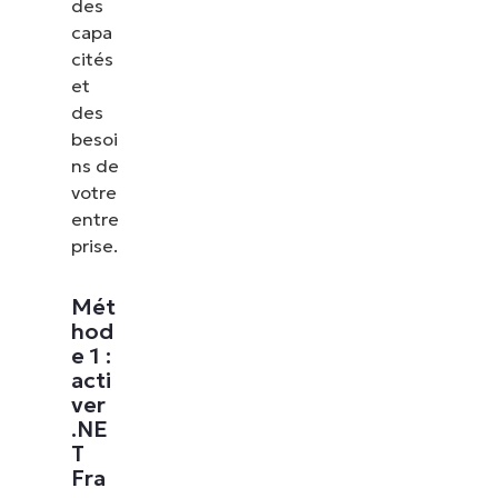
des
capa
cités
et
des
besoi
ns de
votre
entre
prise.
Mét
hod
e 1 :
acti
ver
.NE
T
Fra