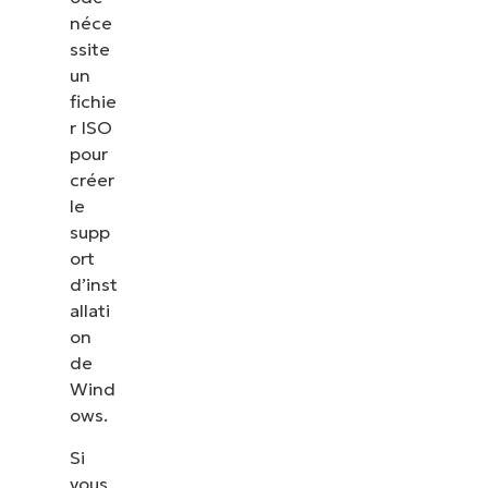
néce
ssite
un
fichie
r ISO
pour
créer
le
supp
ort
d’inst
allati
on
de
Wind
ows.
Si
vous