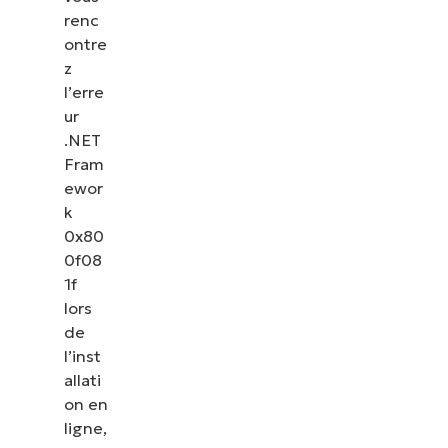
renc
ontre
z
l’erre
ur
.NET
Fram
ewor
k
0x80
0f08
1f
lors
de
l’inst
allati
on en
ligne,