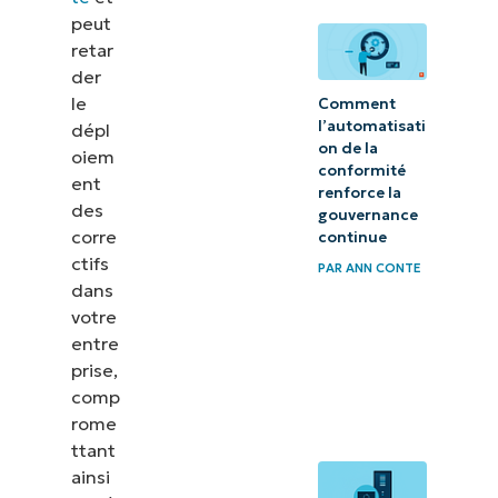
peut
retar
der
le
Comment
l’automatisati
dépl
on de la
oiem
conformité
ent
renforce la
des
gouvernance
corre
continue
ctifs
PAR
ANN CONTE
dans
votre
entre
prise,
comp
rome
ttant
ainsi