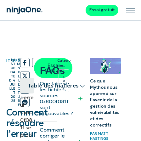
Essai gratuit
LA
5
IT OPS
Catego
/
/
ST
M
Essai
ries:
FAQs
UP
IN
Gratuit
DA
D
I
TE
E
T
D
4
L
Ce que
o
Que faire si
p
JUI
E
Table des matières
Mythos nous
s
les fichiers
LLE
C
T
T
apprend sur
sources
L’erre
20
U
Comment
l’avenir de la
0x800f081f
25
R
ur
E
gestion des
sont
corriger
Comment
0x80
vulnérabilités
introuvables ?
l’erreur
et des
0f08
résoudre
correctifs
DISM
1f se
Comment
l’erreur
PAR
MATT
prod
0x800f081f
corriger le
HASTINGS