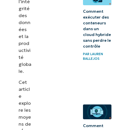
l’inté
grité
Comment
des
exécuter des
donn
conteneurs
ées
dans un
cloud hybride
et la
sans perdre le
prod
contrôle
uctivi
PAR
LAUREN
té
BALLEJOS
globa
le.
Cet
articl
e
explo
re les
moye
ns de
Comment