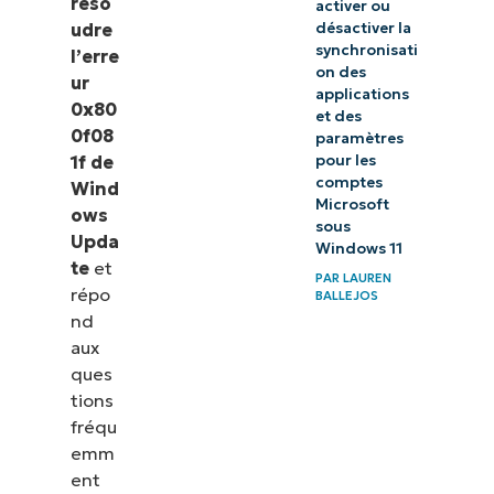
réso
activer ou
désactiver la
udre
synchronisati
l’erre
on des
ur
applications
0x80
et des
0f08
paramètres
pour les
1f de
comptes
Wind
Microsoft
ows
sous
Upda
Windows 11
te
et
PAR
LAUREN
répo
BALLEJOS
nd
aux
ques
tions
fréqu
emm
ent