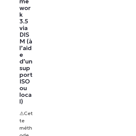
me
wor
k
3.5
via
DIS
M (à
l’aid
e
d’un
sup
port
ISO
ou
loca
l)
⚠️Cet
te
méth
ode