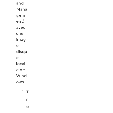
and
les correctifs, le MDM, la gestion des tickets et
Mana
bien plus encore.
gem
ent)
Explorer les démos
avec
une
imag
e
disqu
e
local
e de
Wind
ows.
T
r
o