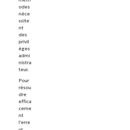
odes
néce
ssite
nt
des
privil
èges
admi
nistra
teur.
Pour
résou
dre
effica
ceme
nt
l’erre
ur