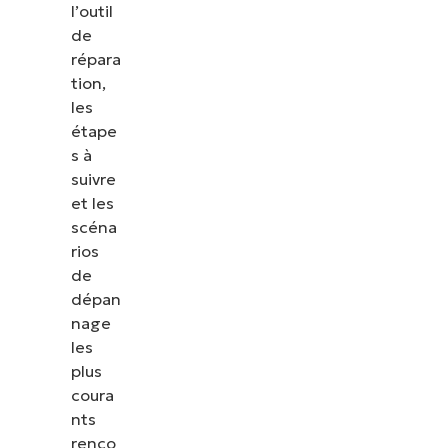
l’outil
de
répara
tion,
les
étape
s à
suivre
et les
scéna
rios
de
dépan
nage
les
plus
coura
nts
renco