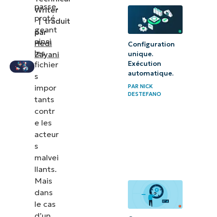
passe,
Writer
Comprendre
proté
|
traduit
l’outil de
geant
par
ainsi
Hedi
réparation
Configuration
les
Zayani
unique.
BitLocker
fichier
Exécution
automatique.
s
Résolution
impor
PAR
NICK
des
DESTEFANO
tants
problèmes
contr
courants liés
e les
acteur
à la
s
récupération
malvei
de Windows
llants.
BitLocker
Mais
dans
Bonnes
le cas
pratiques
d’un