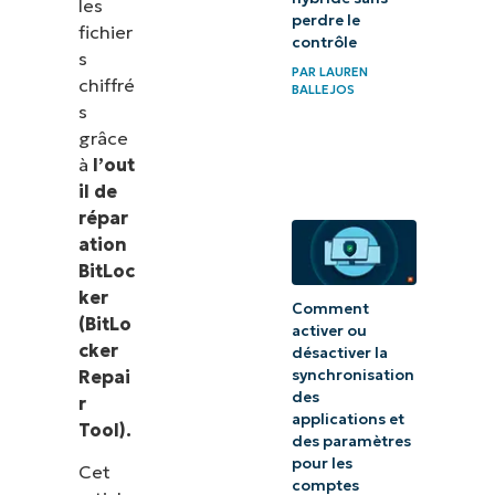
les
perdre le
fichier
contrôle
s
PAR
LAUREN
chiffré
BALLEJOS
s
grâce
à
l’out
il de
répar
ation
BitLoc
ker
Comment
(BitLo
activer ou
cker
désactiver la
Repai
synchronisation
des
r
applications et
Tool).
des paramètres
pour les
Cet
comptes