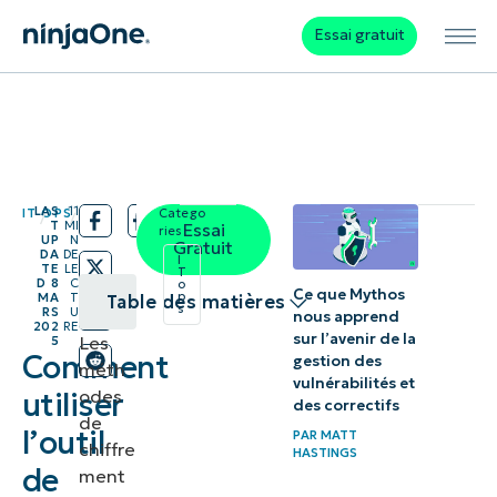
Essai gratuit
LAS
11
IT OPS
Catego
/
/
T
MI
Essai
ries:
UP
N
Gratuit
DA
DE
I
TE
LE
T
D
8
C
o
Ce que Mythos
p
MA
T
Table des matières
s
RS
U
nous apprend
202
RE
sur l’avenir de la
Les
5
Conditions
Comment
gestion des
méth
préalables
vulnérabilités et
odes
utiliser
des correctifs
à
de
l’outil
PAR
MATT
l’utilisation
chiffre
HASTINGS
de
ment
de l’outil