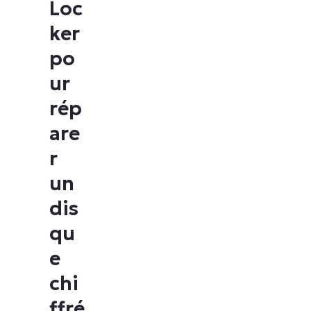
Loc
ker
po
ur
rép
are
r
un
dis
qu
e
chi
ffré