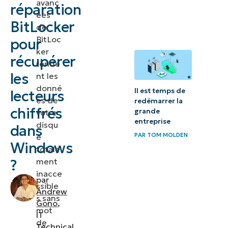
avanc
réparation
de
ées
réparation
BitLocker
de
BitLocker
BitLoc
pour
pour
ker
récupérer
rende
réparer un
les
nt les
disque
donné
Il est temps de
lecteurs
chiffré
es de
redémarrer la
chiffrés
grande
votre
Comment
entreprise
disqu
dans
utiliser
PAR
TOM MOLDEN
e
Windows
l’outil de
totale
ment
?
réparation
inacce
BitLocker
par
ssible
(guide
Andrew
s sans
Gono
,
étape par
mot
IT
étape)
de
Technical