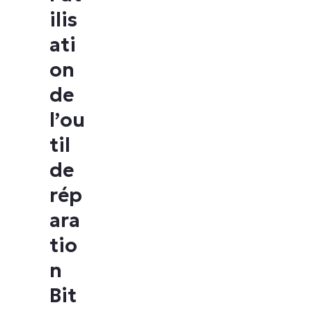
ilis
ati
on
de
l’ou
til
de
rép
ara
tio
n
Bit