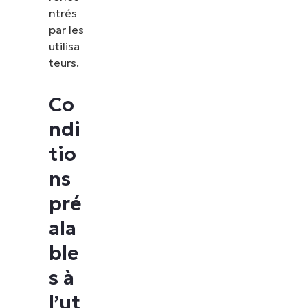
ntrés
par les
utilisa
teurs.
Co
ndi
tio
ns
pré
ala
ble
s à
l’ut