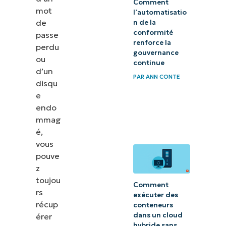
Comment
mot
pour les
l’automatisatio
de
n de la
disques
conformité
passe
chiffrés
renforce la
perdu
gouvernance
BitLocker
ou
continue
d’un
PAR
ANN CONTE
FAQ
disqu
e
Ne vous
endo
laissez plus
mmag
jamais
é,
vous
enfermer
pouve
avec la
z
récupération
toujou
Comment
des
rs
exécuter des
données
récup
conteneurs
dans un cloud
érer
BitLocker
hybride sans