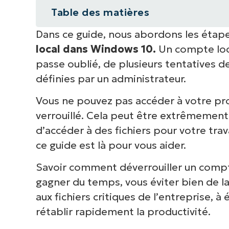
Table des matières
Dans ce guide, nous abordons les étap
Guide étape par étape pour la r
local dans Windows 10.
Un compte loca
Dépannage des comptes locaux ve
passe oublié, de plusieurs tentatives d
définies par un administrateur.
Mesures préventives pour éviter 
Vous ne pouvez pas accéder à votre pr
Déverrouiller un compte Window
verrouillé. Cela peut être extrêmement 
d’accéder à des fichiers pour votre tr
FAQ
ce guide est là pour vous aider.
Savoir comment déverrouiller un compt
gagner du temps, vous éviter bien de la 
aux fichiers critiques de l’entreprise, à 
rétablir rapidement la productivité.