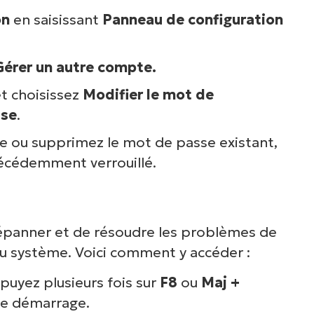
oir NinjaOne en acti
on
en saisissant
Panneau de configuration
arcourez nos démonstrations à la demande po
Gérer un autre compte.
écouvrir comment NinjaOne simplifie les tâch
et choisissez
Modifier le mot de
ormatiques telles que la gestion des terminaux,
sse
.
rectifs, le MDM, la gestion des tickets et bien 
e ou supprimez le mot de passe existant,
encore.
écédemment verrouillé.
Explorer les démos
panner et de résoudre les problèmes de
u système. Voici comment y accéder :
uyez plusieurs fois sur
F8
ou
Maj +
le démarrage.