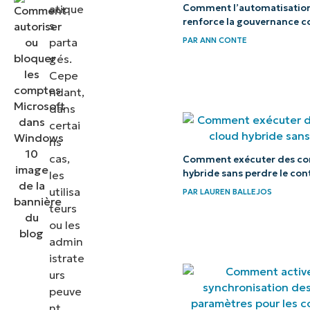
atique
Comment l’automatisation
et bonnes
renforce la gouvernance c
s
pratiques
parta
PAR
ANN CONTE
gés.
Dépannage
Cepe
et annulation
ndant,
des
dans
modifications
certai
ns
Réflexions finales
cas,
Comment exécuter des con
hybride sans perdre le con
les
et
utilisa
PAR
LAUREN BALLEJOS
recommandations
teurs
ou les
admin
istrate
urs
peuve
nt