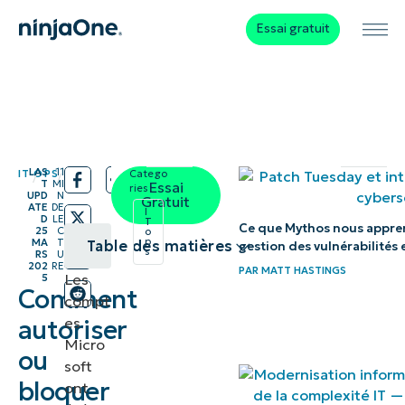
Essai gratuit
LAS
11
IT OPS
Catego
/
/
T
MI
Essai
ries:
UPD
N
Gratuit
ATE
DE
I
D
LE
T
Ce que Mythos nous apprend
25
C
o
p
MA
T
Table des matières
gestion des vulnérabilités 
s
RS
U
202
RE
PAR
MATT HASTINGS
Les
5
Méthodes
Comment
compt
pour
es
autoriser
autoriser
Micro
ou
ou
soft
bloquer
ont
bloquer