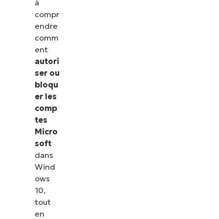
à
compr
endre
comm
ent
autori
ser ou
bloqu
er les
comp
tes
Micro
soft
dans
Wind
ows
10,
tout
en