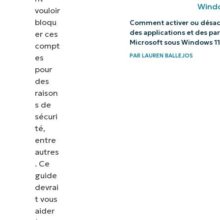
vouloir
bloqu
Comment activer ou désact
des applications et des p
er ces
Microsoft sous Windows 11
compt
PAR
LAUREN BALLEJOS
es
pour
des
raison
s de
sécuri
té,
entre
autres
. Ce
guide
devrai
t vous
aider