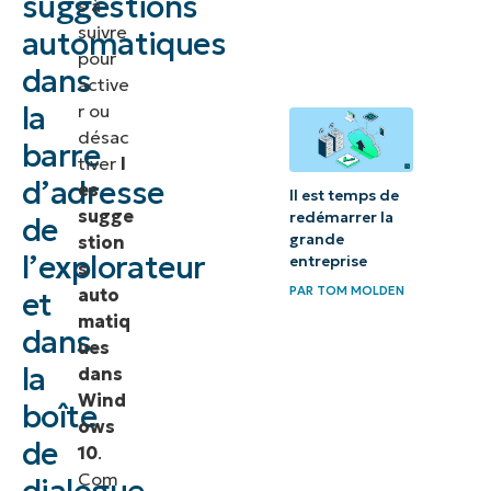
suggestions
s à
dans
suivre
automatiques
Windows 10 ?
pour
dans
active
Autres
la
r ou
méthodes de
désac
barre
gestion des
tiver
l
d’adresse
es
suggestions
Il est temps de
sugge
redémarrer la
automatiques
de
grande
stion
de
l’explorateur
entreprise
s
l’Explorateur
PAR
TOM MOLDEN
auto
et
Windows
matiq
dans
ues
Dépannage
la
dans
des
Wind
boîte
ows
problèmes
de
10
.
courants
Com