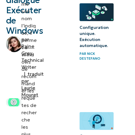
dialogue
me
Foire aux
Exécuter
son
questions
de
nom
(FAQ)
l’indiq
Configuration
Windows
ue, il
unique.
Pourquoi
par
perme
Exécution
configurer
automatique.
Raine
t à
Grey
,
l’outil de
Wind
PAR
NICK
DESTEFANO
Technical
ows
suggestion
Writer
de
automatique
|
traduit
recom
de
par
mand
Laurie
l’Explorateur
er les
Mouret
requê
Windows
tes de
recher
che
les
plus