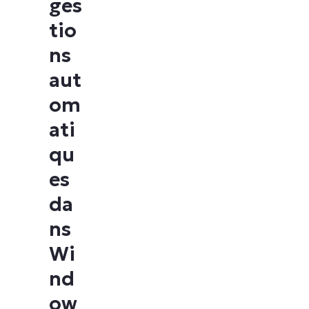
ges
tio
ns
aut
om
ati
qu
es
da
ns
Wi
nd
ow