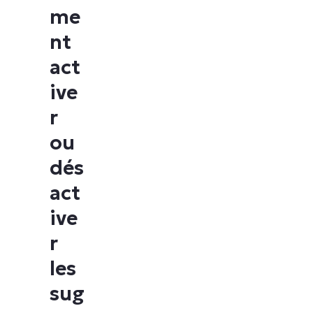
me
nt
act
ive
r
ou
dés
act
ive
r
les
sug