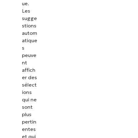
ue.
Les
sugge
stions
autom
atique
s
peuve
nt
affich
er des
sélect
ions
qui ne
sont
plus
pertin
entes
et qui