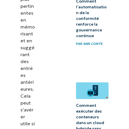
Comment
pertin
l’automatisatio
entes
n de la
conformité
en
renforce la
mémo
gouvernance
risant
continue
et en
PAR
ANN CONTE
suggé
rant
des
entré
es
antéri
eures.
Cela
peut
Comment
s’avér
exécuter des
er
conteneurs
dans un cloud
utile si
hybride sans