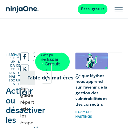
Essai gratuit
LAS
8
IT OPS
Catego
/
/
T
MI
Essai
ries:
UP
N
Gratuit
DA
DE
I
TE
LE
T
D
5
C
o
Ce que Mythos
p
MAI
T
Table des matières
s
202
UR
nous apprend
5
E
sur l’avenir de la
Ce
Activer
Comment
gestion des
guide
activer ou
ou
vulnérabilités et
répert
des correctifs
désactiver les
désactiver
orie
PAR
MATT
suggestions
les
HASTINGS
les
étape
automatiques