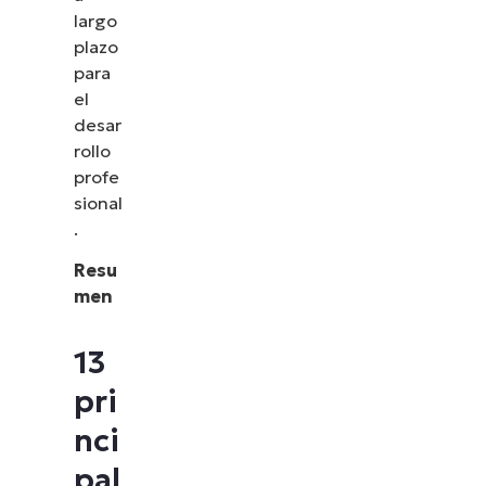
largo
plazo
para
el
desar
rollo
profe
sional
.
Resu
men
13
pri
nci
pal