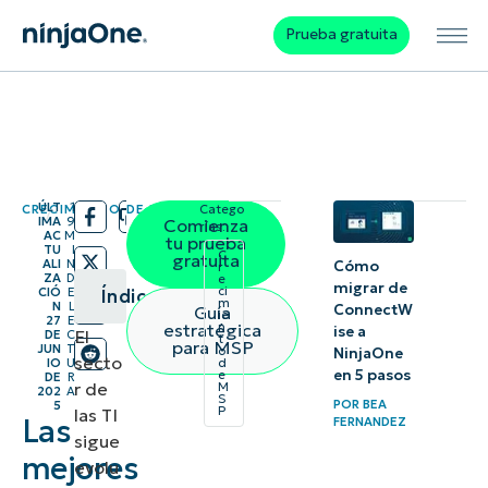
Prueba gratuita
ÚLT
1
CRECIMIENTO DE MSP
Catego
/
/
IMA
9
Comienza
rías:
AC
M
tu prueba
TU
I
C
gratuita
ALI
N
Cómo
r
ZA
D
e
migrar de
ci
CIÓ
E
Índice
m
N
L
ConnectW
Guía
ie
27
E
estratégica
n
ise a
El
DE
C
t
Resumen
para MSP
JUN
T
o
NinjaOne
secto
IO
U
d
instantáneo
en 5 pasos
e
DE
R
r de
M
202
A
S
POR
BEA
5
P
las TI
Las
13 principales
FERNANDEZ
sigue
certificaciones
mejores
evolu
en TI