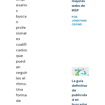
mejores
esario
webs de
s
MSP
busca
POR
JONATHAN
n
CROWE
profe
sional
es
cualifi
cados
que
pued
an
seguir
les el
La guía
ritmo.
definitiva
Una
de
forma
publicida
d en
de
buscador