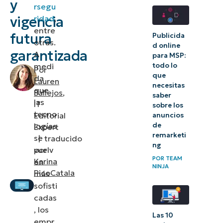
y
rsegu
Por qué son
vigencia
ridad
,
importantes
entre
futura
Publicida
las
otras.
d online
garantizada
A
certificaciones
para MSP:
medi
todo lo
en TI
Por
que
da
Lauren
necesitas
que
Elegir la
Ballejos
,
saber
las
IT
sobre los
certificación
tecno
Editorial
anuncios
en TI
logías
de
Expert
adecuada
remarketi
se
|
traducido
ng
vuelv
por
Impulsa tu
POR
TEAM
Karina
en
NINJA
futuro con
PicoCatala
más
sofisti
certificaciones
cadas
en TI
, los
Las 10
empr