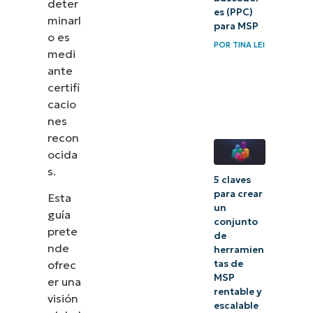
deter
es (PPC)
minarl
para MSP
o es
POR
TINA LEI
medi
ante
certifi
cacio
nes
recon
ocida
s.
5 claves
para crear
Esta
un
guía
conjunto
prete
de
nde
herramien
tas de
ofrec
MSP
er una
rentable y
visión
escalable