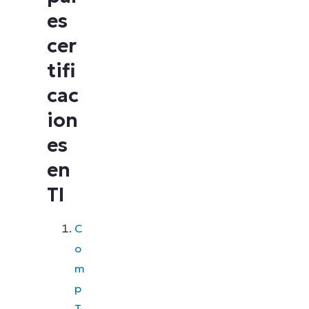
es
cer
tifi
cac
ion
es
en
TI
C
o
m
p
T