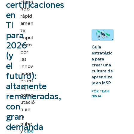
ciona
certificaciones
ndo
en
13 principales
rápid
certificaciones
TI
amen
te,
en TI para
para
impul
2025
2026
sado
Guía
por
El proceso
(y
estratégic
las
a para
de
el
crear una
innov
certificación
cultura de
acion
futuro):
aprendiza
es en
je en MSP
altamente
La importancia
IA,
POR
TEAM
de las
remuneradas,
comp
NINJA
certificaciones
utació
con
n en
en TI en el
gran
la
desarrollo
nube
demanda
profesional
y
cibe