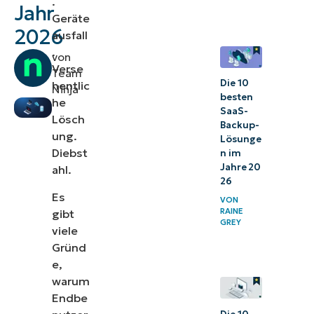
.
Jahr
Backups /
Geräte
2026
ausfall
Datensicherungen
.
wichtig?
von
Verse
Team
7 Backup-
Die 10
hentlic
Ninja
besten
he
Strategien
SaaS-
Lösch
Backup-
Fazit
ung.
Lösunge
Diebst
n im
Jahre 20
ahl.
26
Es
VON
RAINE
gibt
GREY
viele
Gründ
e,
warum
Endbe