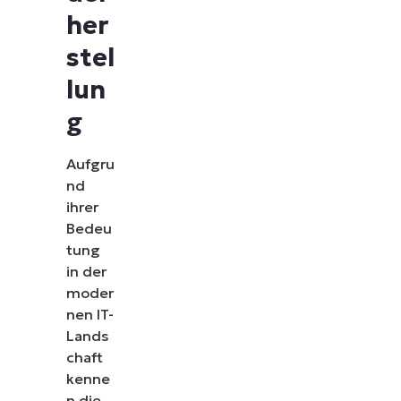
her
stel
lun
g
Aufgru
nd
ihrer
Bedeu
tung
in der
moder
nen IT-
Lands
chaft
kenne
n die