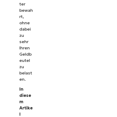
ter
bewah
rt,
ohne
dabei
zu
sehr
Ihren
Geldb
eutel
zu
belast
en.
In
diese
m
Artike
l