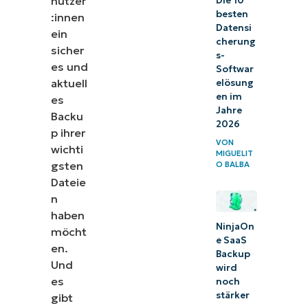
nutzer
Die 10
besten
:innen
Datensi
ein
cherung
sicher
s-
es und
Softwar
aktuell
elösung
en im
es
Jahre
Backu
2026
p ihrer
VON
wichti
MIGUELIT
gsten
O BALBA
Dateie
n
haben
NinjaOn
möcht
e SaaS
en.
Backup
Und
wird
es
noch
stärker
gibt