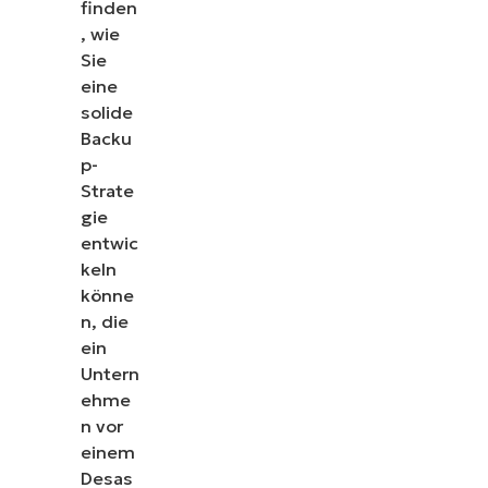
finden
, wie
Sie
eine
solide
Backu
p-
Strate
gie
entwic
keln
könne
n, die
ein
Untern
ehme
n vor
einem
Desas