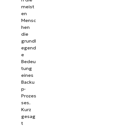
meist
en
Mensc
hen
die
grundl
egend
e
Bedeu
tung
eines
Backu
p-
Prozes
ses.
Kurz
gesag
t