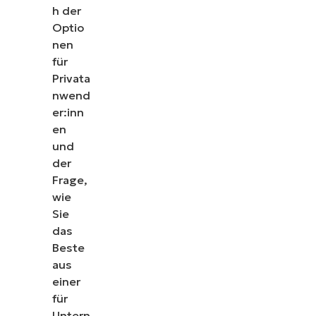
h der
Optio
nen
für
Privata
nwend
er:inn
en
und
der
Frage,
wie
Sie
das
Beste
aus
einer
für
Untern