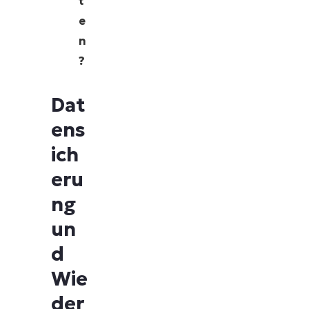
t
e
n
?
Dat
ens
ich
eru
ng
un
d
Wie
der