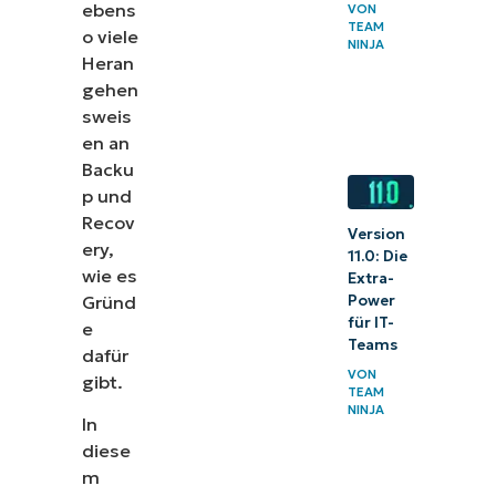
ebens
VON
TEAM
o viele
NINJA
Heran
gehen
sweis
en an
Backu
p und
Recov
Version
ery,
11.0: Die
wie es
Extra-
Gründ
Power
für IT-
e
Teams
dafür
VON
gibt.
TEAM
NINJA
In
diese
m