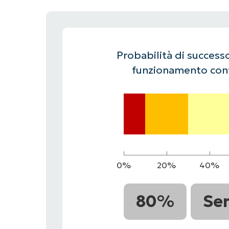
CONTATTO COMMERCIALE
G
CONTATTO COMMERCIALE
G
CONTATTO COMMERCIALE
CONTATTO COMMERCIALE
GUARDA
G
PIATTAFORMA
Probabilità di successo
funzionamento cont
0%
20%
40%
80%
Se