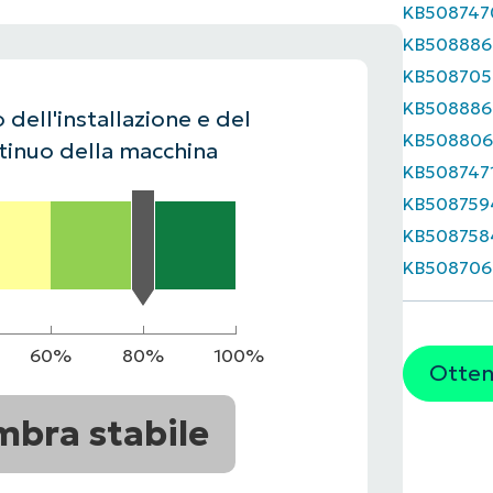
KB508747
UARDA UNA DEMO
UARDA UNA DEMO
KB508886
 UNA DEMO
UARDA UNA DEMO
ROADMAP DEI PRODOTTI
KB508705
KB508886
 dell'installazione e del
KB50880
inuo della macchina
KB508747
KB508759
KB508758
KB508706
60%
80%
100%
Ottene
mbra stabile