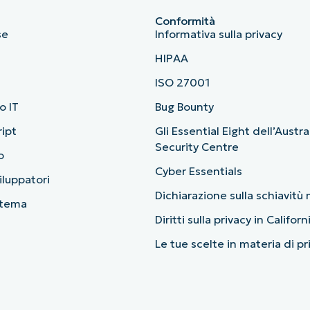
Conformità
se
Informativa sulla privacy
HIPAA
ISO 27001
o IT
Bug Bounty
ript
Gli Essential Eight dell’Austr
Security Centre
o
Cyber Essentials
viluppatori
Dichiarazione sulla schiavit
stema
Diritti sulla privacy in Californ
Le tue scelte in materia di p