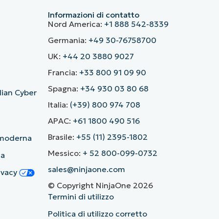
Informazioni di contatto
Nord America:
+1 888 542-8339
Germania:
+49 30-76758700
UK:
+44 20 3880 9027
Francia:
+33 800 91 09 90
Spagna:
+34 930 03 80 68
alian Cyber
Italia:
(+39) 800 974 708
APAC:
+61 1800 490 516
Brasile:
+55 (11) 2395-1802
ù moderna
Messico:
+ 52 800-099-0732
ia
sales@ninjaone.com
rivacy
© Copyright NinjaOne 2026
Termini di utilizzo
Politica di utilizzo corretto