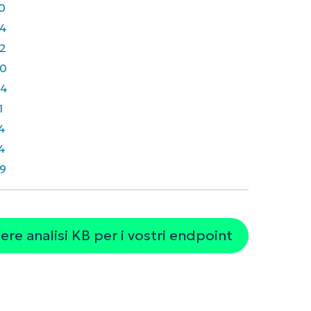
0
4
2
0
64
1
4
4
9
re analisi KB per i vostri endpoint