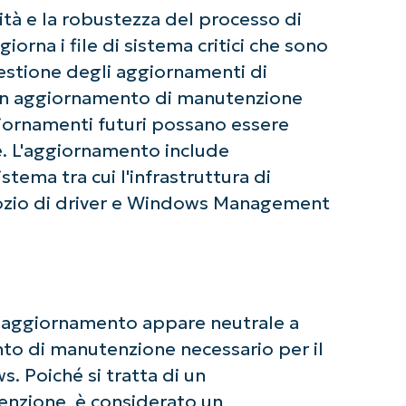
ità e la robustezza del processo di
orna i file di sistema critici che sono
 gestione degli aggiornamenti di
n aggiornamento di manutenzione
giornamenti futuri possano essere
te. L'aggiornamento include
ziate con le analisi KB guidate dall'AI di Ninja
tema tra cui l'infrastruttura di
 alcuna carta di credito e si ha accesso completo a tutte 
gozio di driver e Windows Management
First
and
last
name*
Business
email*
o aggiornamento appare neutrale a
Phone
number*
to di manutenzione necessario per il
 Poiché si tratta di un
Paese
enzione, è considerato un