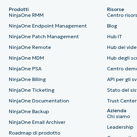
Prodotti
Risorse
NinjaOne RMM
Centro risor
NinjaOne Endpoint Management
Blog
NinjaOne Patch Management
Hub IT
NinjaOne Remote
Hub dei vide
NinjaOne MDM
Hub degli sc
NinjaOne PSA
Centro dem
NinjaOne Billing
API per gli s
NinjaOne Ticketing
Stato del si
NinjaOne Documentation
Trust Center
Azienda
NinjaOne Backup
Chi siamo
NinjaOne Email Archiver
Leadership
Roadmap di prodotto