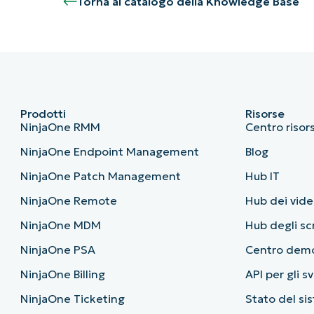
Torna al catalogo della Knowledge Base
Prodotti
Risorse
NinjaOne RMM
Centro risor
NinjaOne Endpoint Management
Blog
NinjaOne Patch Management
Hub IT
NinjaOne Remote
Hub dei vide
NinjaOne MDM
Hub degli sc
NinjaOne PSA
Centro dem
NinjaOne Billing
API per gli s
NinjaOne Ticketing
Stato del si