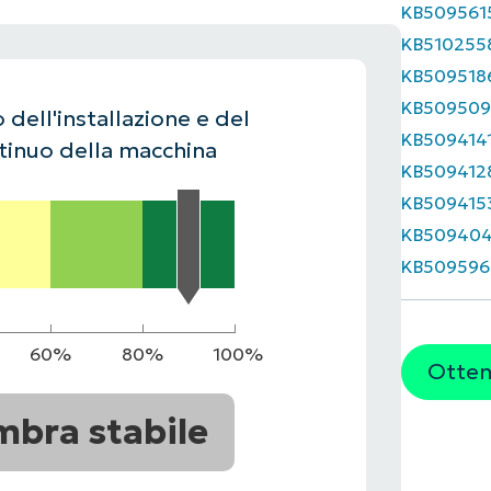
KB509561
UARDA UNA DEMO
UARDA UNA DEMO
KB510255
 UNA DEMO
UARDA UNA DEMO
ROADMAP DEI PRODOTTI
KB509518
KB509509
 dell'installazione e del
KB509414
inuo della macchina
KB509412
KB509415
KB50940
KB509596
60%
80%
100%
Ottene
mbra stabile