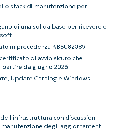
 dello stack di manutenzione per
ziate con le analisi KB guidate dall'AI di Ninja
 alcuna carta di credito e si ha accesso completo a tutte 
First
gano di una solida base per ricevere e
and
last
osoft
name*
Business
ciato in precedenza KB5082089
email*
ertificato di avvio sicuro che
Phone
a partire da giugno 2026
number*
ate, Update Catalog e Windows
Paese
Company
name*
dell'infrastruttura con discussioni
a manutenzione degli aggiornamenti