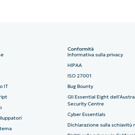
Conformità
se
Informativa sulla privacy
HIPAA
ISO 27001
o IT
Bug Bounty
ript
Gli Essential Eight dell’Austr
Security Centre
o
Cyber Essentials
viluppatori
Dichiarazione sulla schiavit
stema