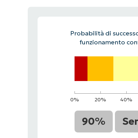
CONTATTO COMMERCIALE
G
CONTATTO COMMERCIALE
G
CONTATTO COMMERCIALE
CONTATTO COMMERCIALE
GUARDA
G
PIATTAFORMA
Probabilità di successo
funzionamento cont
0%
20%
40%
90%
Se