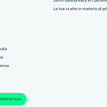
Diritti sulla privacy in Californ
Le tue scelte in materia di p
edia
oi
cenza
references