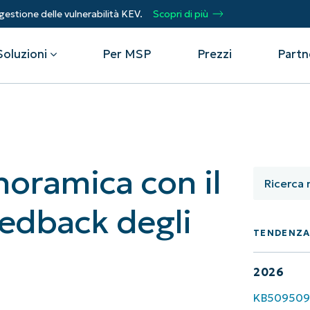
gestione delle vulnerabilità KEV.
Scopri di più
Soluzioni
Per MSP
Prezzi
Partn
Per reparto
Integrazioni
Per
oramica con il
sso remoto
Helpdesk
Eventi
Fornitori di servizi gestiti
CrowdStrike
Otti
Sicurezza
Microsoft Intune
Acce
Aggiungi valore, rendi felici i tuoi clienti.
Operazioni IT
SentinelOne
Aut
up
Webinar
eedback degli
e
Infrastrutture
ServiceNow
riso
pro
one delle vulnerabilità
Script Hub
TENDENZ
Prot
Partner di alleanza tecnologica
Visualizza tutte le
Dai 
le Device Management
Storie dei clienti
o.
Unisciti all'alleanza. Aumenta l'efficacia
integrazioni
lav
del tuo marchio e il valore dei tuoi clienti.
2026
Unif
one delle risorse IT
Podcast
KB509509