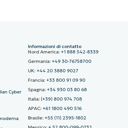
Informazioni di contatto
Nord America:
+1 888 542-8339
Germania:
+49 30-76758700
UK:
+44 20 3880 9027
Francia:
+33 800 91 09 90
Spagna:
+34 930 03 80 68
alian Cyber
Italia:
(+39) 800 974 708
APAC:
+61 1800 490 516
Brasile:
+55 (11) 2395-1802
ù moderna
Messico:
+ 52 800-099-0732