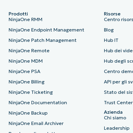
Prodotti
Risorse
NinjaOne RMM
Centro risor
NinjaOne Endpoint Management
Blog
NinjaOne Patch Management
Hub IT
NinjaOne Remote
Hub dei vide
NinjaOne MDM
Hub degli sc
NinjaOne PSA
Centro dem
NinjaOne Billing
API per gli s
NinjaOne Ticketing
Stato del si
NinjaOne Documentation
Trust Center
Azienda
NinjaOne Backup
Chi siamo
NinjaOne Email Archiver
Leadership