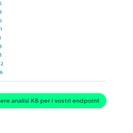
5
8
6
1
1
8
3
42
6
re analisi KB per i vostri endpoint