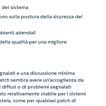
 alcuna carta di credito e si ha accesso completo a tutte 
First
ni del sistema
and
last
cono sulla postura della sicurezza del
name*
Business
email*
mbienti aziendali
Phone
number*
della qualità per una migliore
Paese
Company
name*
nalati e una discussione minima
patch sembra avere un'accoglienza da
i diffusi o di problemi segnalati
to relativamente stabile per i sistemi
autela, come per qualsiasi patch di