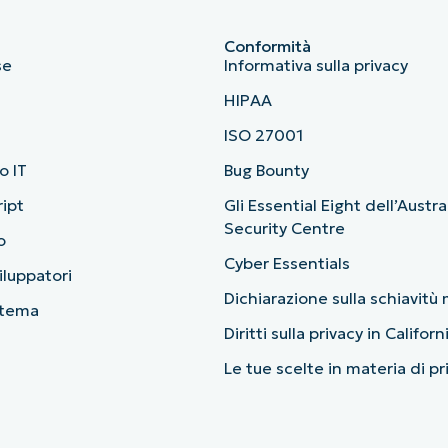
Conformità
se
Informativa sulla privacy
HIPAA
ISO 27001
o IT
Bug Bounty
ript
Gli Essential Eight dell’Austr
Security Centre
o
Cyber Essentials
viluppatori
Dichiarazione sulla schiavit
stema
Diritti sulla privacy in Californ
Le tue scelte in materia di p