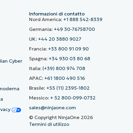
Informazioni di contatto
Nord America:
+1 888 542-8339
Germania:
+49 30-76758700
UK:
+44 20 3880 9027
Francia:
+33 800 91 09 90
Spagna:
+34 930 03 80 68
alian Cyber
Italia:
(+39) 800 974 708
APAC:
+61 1800 490 516
Brasile:
+55 (11) 2395-1802
ù moderna
Messico:
+ 52 800-099-0732
ia
sales@ninjaone.com
rivacy
© Copyright NinjaOne 2026
Termini di utilizzo