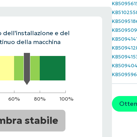
KB509561
UARDA UNA DEMO
UARDA UNA DEMO
KB510255
 UNA DEMO
UARDA UNA DEMO
ROADMAP DEI PRODOTTI
KB509518
KB509509
 dell'installazione e del
KB509414
inuo della macchina
KB509412
KB509415
KB50940
KB509596
60%
80%
100%
Ottene
mbra stabile