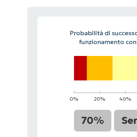
CONTATTO COMMERCIALE
G
CONTATTO COMMERCIALE
G
CONTATTO COMMERCIALE
CONTATTO COMMERCIALE
GUARDA
G
PIATTAFORMA
Probabilità di successo
funzionamento cont
0%
20%
40%
70%
Se