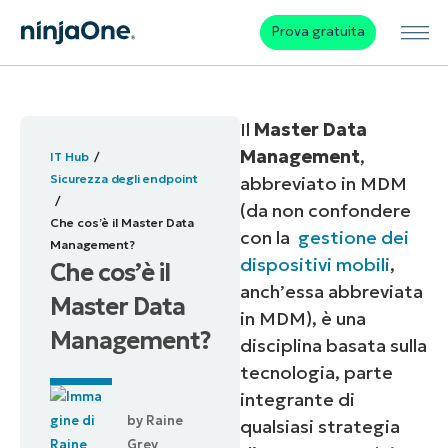
Prova gratuita
Il
Master Data
Management
,
IT Hub
Sicurezza degli endpoint
abbreviato in MDM
(
da non confondere
Che cos’è il Master Data
con la
gestione dei
Management?
dispositivi mobili
,
Che cos’è il
anch’essa abbreviata
Master Data
in MDM
), è una
Management?
disciplina basata sulla
tecnologia, parte
integrante di
by
Raine
qualsiasi strategia
Grey