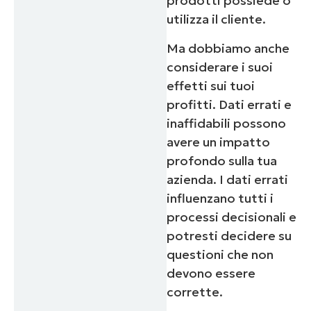
prodotti possiede o
utilizza il cliente.
Ma dobbiamo anche
considerare i suoi
effetti sui tuoi
profitti. Dati errati e
inaffidabili possono
avere un impatto
profondo sulla tua
azienda. I dati errati
influenzano tutti i
processi decisionali e
potresti decidere su
questioni che non
Inizia la tua prova di 14 giorni
devono essere
Nessuna carta di credito richiesta, accesso complet
corrette.
a tutte le funzionalità