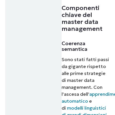
First
and
Componenti
last
chiave del
name*
Business
master data
email*
management
Phone
number*
Coerenza
semantica
Paese
Sono stati fatti passi
Company
da gigante rispetto
name*
alle prime strategie
di master data
management. Con
l’ascesa dell’
apprendim
automatico
e
di
modelli linguistici
di grandi dimensioni
,