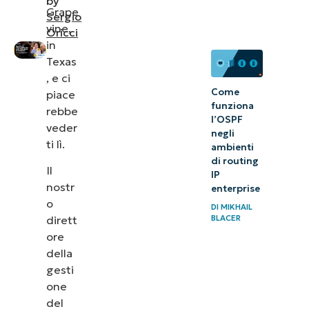
by
Grape
Sergio
vine,
Oricci
in
Texas
, e ci
Come
piace
funziona
rebbe
l’OSPF
veder
negli
ti lì.
ambienti
di routing
Il
IP
nostr
enterprise
o
DI
MIKHAIL
dirett
BLACER
ore
della
gesti
one
del