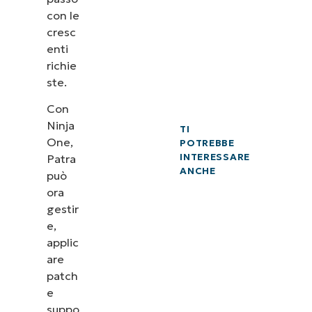
con le
cresc
enti
richie
ste.
Con
Ninja
TI
One,
POTREBBE
INTERESSARE
Patra
ANCHE
può
ora
gestir
e,
applic
are
patch
e
suppo