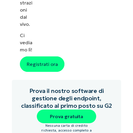
strazi
oni
dal
vivo.
Ci
vedia
mo lì!
Registrati ora
Prova il nostro software di
gestione degli endpoint,
classificato al primo posto su G2
Prova gratuita
Nessuna carta di credito
richiesta, accesso completo a