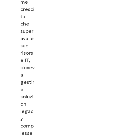
me
cresci
ta
che
super
ava le
sue
risors
e IT,
dovev
a
gestir
e
soluzi
oni
legac
y
comp
lesse