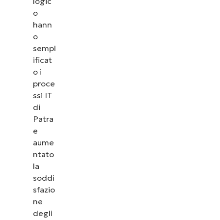
logic
o
hann
o
sempl
ificat
o i
proce
ssi IT
di
Patra
e
aume
ntato
la
soddi
sfazio
ne
degli