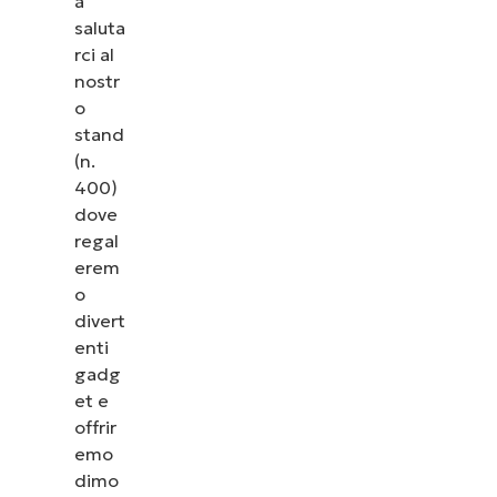
a
saluta
rci al
nostr
o
stand
(n.
400)
dove
regal
erem
o
divert
enti
gadg
et e
offrir
emo
dimo