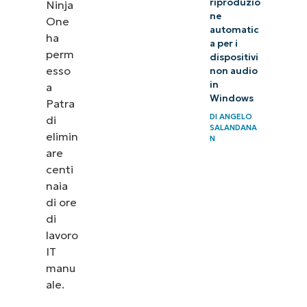
riproduzio
Ninja
ne
One
automatic
ha
a per i
perm
dispositivi
esso
non audio
in
a
Windows
Patra
DI
ANGELO
di
SALANDANA
elimin
N
are
centi
naia
di ore
di
lavoro
IT
manu
ale.