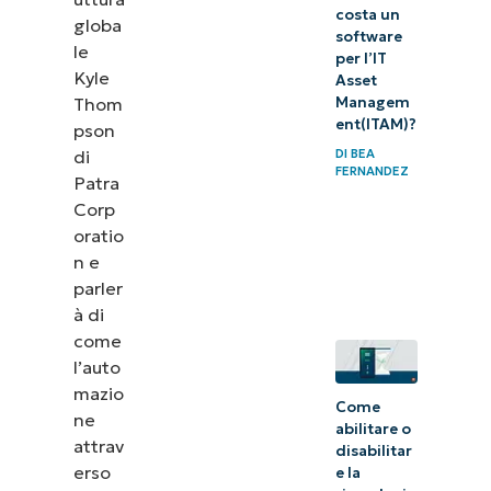
costa un
globa
software
le
per l’IT
Kyle
Asset
Managem
Thom
ent(ITAM)?
pson
di
DI
BEA
FERNANDEZ
Patra
Corp
oratio
n e
parler
à di
come
l’auto
mazio
Come
ne
abilitare o
attrav
disabilitar
erso
e la