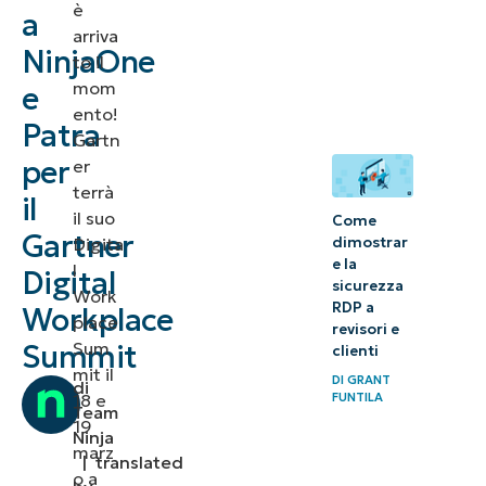
è
a
arriva
NinjaOne
to il
mom
e
ento!
Patra
Gartn
per
er
terrà
il
il suo
Come
Gartner
Digita
dimostrar
e la
l
Digital
sicurezza
Work
RDP a
Workplace
place
revisori e
Sum
Summit
clienti
mit il
DI
GRANT
di
18 e
FUNTILA
Team
19
Ninja
marz
|
translated
o a