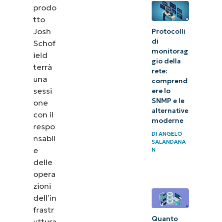
prodo
tto
Josh
Protocolli
di
Schof
monitorag
ield
gio della
terrà
rete:
una
comprend
sessi
ere lo
SNMP e le
one
alternative
con il
moderne
respo
DI
ANGELO
nsabil
SALANDANA
e
N
delle
opera
zioni
dell’in
frastr
Quanto
uttura