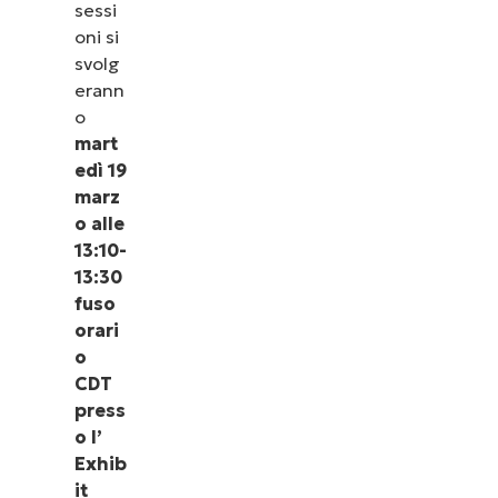
sessi
oni si
svolg
erann
o
mart
edì 19
marz
o alle
13:10-
13:30
fuso
orari
o
CDT
press
o l’
Exhib
it