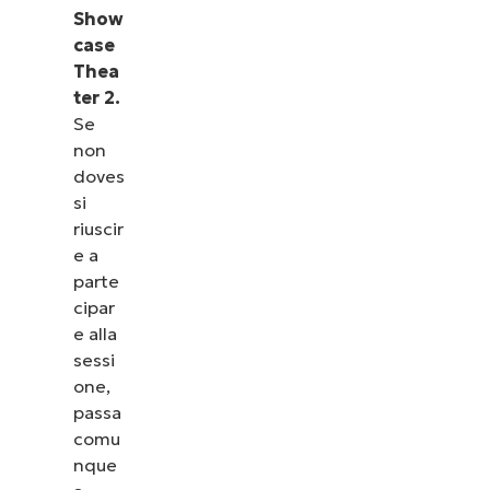
Show
case
Thea
ter 2.
Se
non
doves
si
riuscir
e a
parte
cipar
e alla
sessi
one,
passa
comu
nque