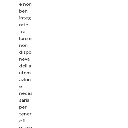
e non
ben
integ
rate
tra
loro e
non
dispo
neva
dell’a
utom
azion
e
neces
saria
per
tener
e il
passo