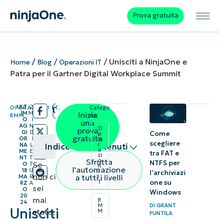
Prova gratuita
/
/
/
Unisciti a NinjaOne e
Home
Blog
Operazioni IT
Patra per il Gartner Digital Workplace Summit
ULT
2
OPERAZIONI IT
,
Catego
/
/
IM
M
Inizia
RMM
rie:
O
I
una
AG
N
O
prova
GI
D
Come
p
gratuita
OR
I
e
scegliere
r
NA
L
Indice dei contenuti
a
ME
E
tra FAT e
zi
NT
T
Sfrutta
o
NTFS per
Se
O
T
n
Riepilogo
l'automazione
18
U
i
l’archiviazi
non ci
a tutti i livelli
MA
R
I
one su
T
RZ
A
sei
O
Windows
20
mai
R
24
DI
GRANT
M
Unisciti
stato,
M
FUNTILA