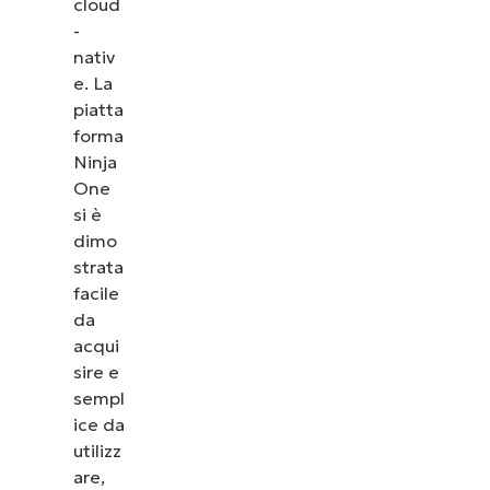
cloud
-
nativ
e. La
piatta
forma
Ninja
One
si è
dimo
strata
facile
da
acqui
sire e
sempl
ice da
utilizz
are,