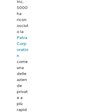
Inc.
5000
ha
ricon
osciut
o la
Patra
Corp
oratio
n
come
una
delle
azien
de
privat
e a
più
rapid