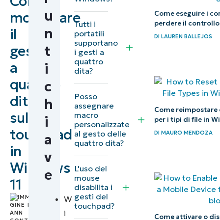
Come
Guida alla
u
modificare
Come eseguire i con
personalizzazione
Tutti i
perdere il controllo
n
il
portatili
dei gesti del
DI
LAUREN BALLEJOS
supportano
gesto
t
touchpad in
i gesti a
quattro
a
Windows 11
i
dita?
quattro
c
Risoluzione
Posso
dita
h
dei problemi
assegnare
Come reimpostare e 
sul
macro
per la
i
per i tipi di file in 
personalizzate
configurazione
touchpad
al gesto delle
DI
MAURO MENDOZA
a
quattro dita?
dei gesti a
in
v
quattro dita in
Windows
L'uso del
e
Windows 11
mouse
11
disabilita i
Utilizza al
gesti del
di
W
touchpad?
meglio il
Ann
i
Come attivare o dis