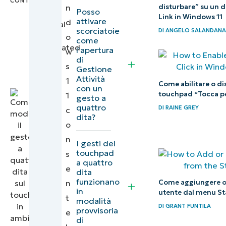
Conte
,
touchpad
n
disturbare” su un d
Posso
IT
di
Link in Windows 11
attivare
d
Technical
scorciatoie
DI
ANGELO SALANDAN
Microsoft
Writer
o
come
Surface
|
translated
l'apertura
w
by
di
con i
s
Gestione
Sergio
gesti a
Attività
1
Oricci
Come abilitare o dis
con un
quattro
touchpad “Tocca pe
1
gesto a
dita
quattro
DI
RAINE GREY
c
dita?
o
n
I gesti del
touchpad
s
a quattro
e
dita
funzionano
n
Come aggiungere o
in
utente dal menu St
t
modalità
DI
GRANT FUNTILA
provvisoria
e
di