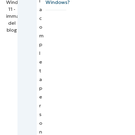
l
Windows?
a
c
o
m
p
l
e
t
a
p
e
r
s
o
n