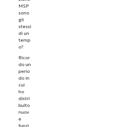
MSP
sono
gli
stessi
di un
temp
o?
Ricor
do un
perio
do in
cui
ho
distri
buito
nuov
e
funzi