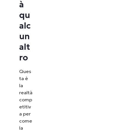
à
qu
alc
un
alt
ro
Ques
ta è
la
realtà
comp
etitiv
a per
come
la