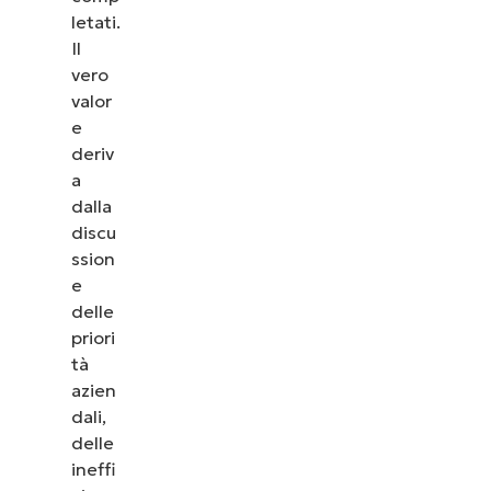
letati.
Il
vero
valor
e
deriv
a
dalla
discu
ssion
e
delle
priori
tà
azien
dali,
delle
ineffi