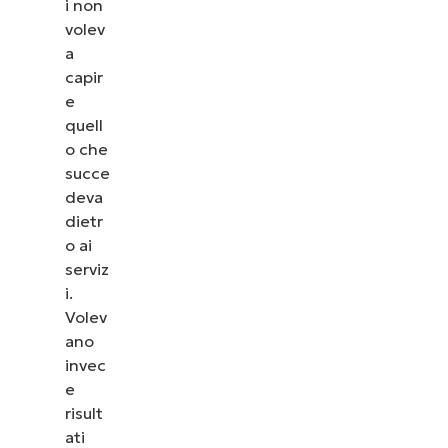
i non
volev
a
capir
e
quell
o che
succe
deva
dietr
o ai
serviz
i.
Volev
ano
invec
e
risult
ati