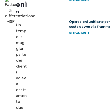
oni
Il tuo QBR
”
non può
Operazioni unificate per
riguardare
Un
costa davvero la framme
solo il tuo
temp
DI
TEAM NINJA
o la
stack
mag
Chiedi
gior
parte
ai tuoi
dei
clienti
client
cosa li
i
tiene
volev
a
svegli
esatt
di
amen
notte
te
due
La