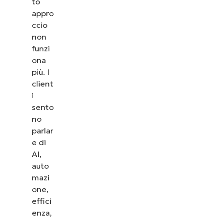
to
appro
ccio
non
funzi
ona
più. I
client
i
sento
no
parlar
e di
AI,
auto
mazi
one,
effici
enza,