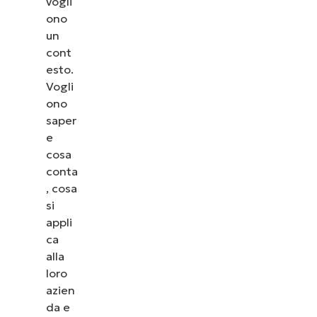
vogli
ono
un
cont
esto.
Vogli
ono
saper
e
cosa
conta
, cosa
si
appli
ca
alla
loro
azien
da e