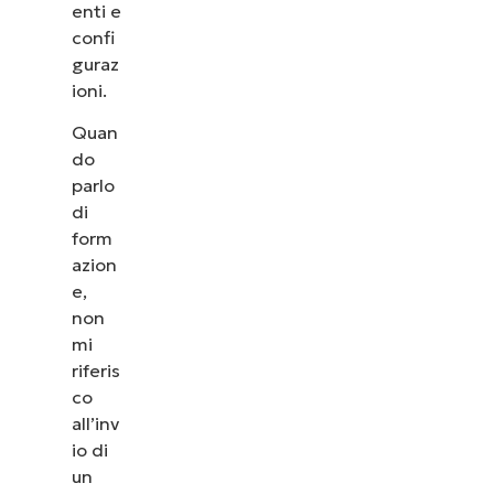
enti e
Dai un’occhiata alle nostre demo on-demand 
confi
NinjaOne semplifica attività IT come la gestione 
guraz
patching, l’MDM, il ticketing e altro a
ioni.
Quan
Scopri le demo
do
parlo
di
form
azion
e,
non
mi
riferis
co
all’inv
io di
un