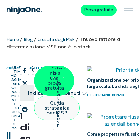
Prova gratuita
/
/
/
Il nuovo fattore di
Home
Blog
Crescita degli MSP
differenziazione MSP non è lo stack
UL
5
CRESCITA DEGLI MSP
Catego
/
/
TI
M
Inizia
rie:
MO
I
una
Organizzazione per prior
AG
N
C
prova
GI
D
r
larga scala: La sfida deg
gratuita
OR
I
e
s
NA
L
Indice dei contenuti
DI
STEPHANIE BENZIK
ci
ME
E
t
NT
T
Guida
a
O
T
d
Riepilogo
strategica
8
U
e
per MSP
GIU
R
g
I
li
GN
A
M
I clienti
O
S
cli
20
P
26
dicevano:
Il
Come progettare flussi d
en
“Basta