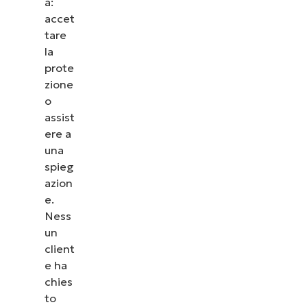
a:
accet
tare
la
prote
zione
o
assist
ere a
una
spieg
azion
e.
Ness
un
client
e ha
chies
to