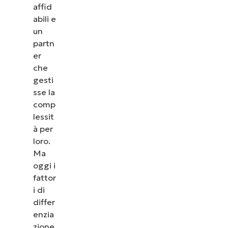
affid
abili e
un
partn
er
che
gesti
sse la
comp
lessit
à per
loro.
Ma
oggi i
fattor
i di
differ
enzia
zione