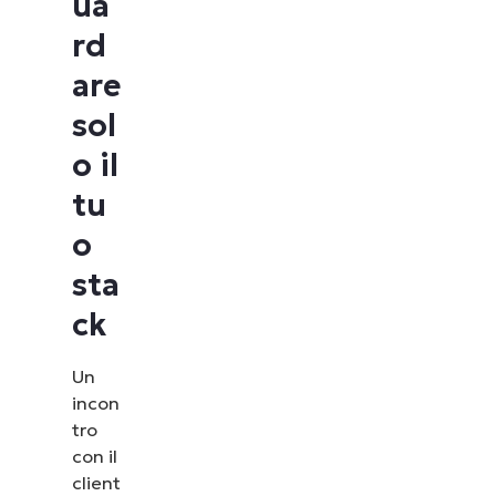
ua
rd
are
sol
o il
tu
o
sta
ck
Un
incon
tro
con il
client