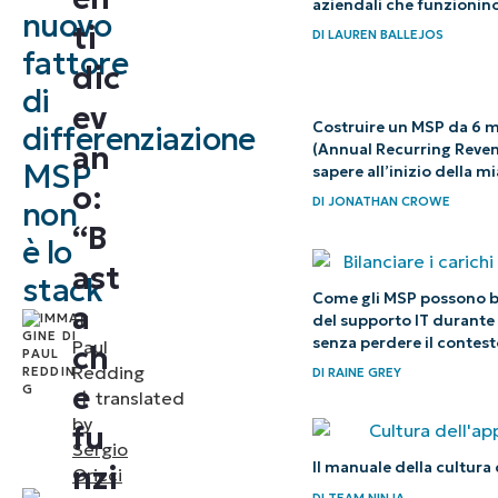
aziendali che funzionin
nuovo
ti
che
DI
LAUREN BALLEJOS
fattore
funzioni”
dic
di
ev
Il mondo
Costruire un MSP da 6 mi
differenziazione
degli
an
(Annual Recurring Revenu
MSP
sapere all’inizio della mi
MSP è
o:
DI
JONATHAN CROWE
non
cambiato
“B
è lo
O sei tu
ast
stack
a
Come gli MSP possono bil
a
di
del supporto IT durante 
educare
senza perdere il contest
Paul
ch
i tuoi
Redding
DI
RAINE GREY
clienti,
e
|
translated
o lo farà
by
fu
Sergio
qualcun
Il manuale della cultur
nzi
Oricci
altro
DI
TEAM NINJA