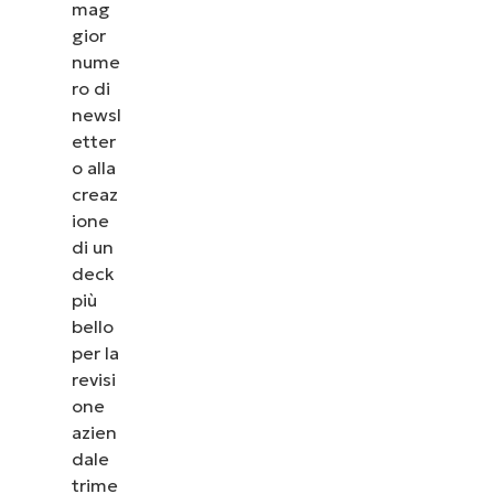
mag
gior
nume
ro di
newsl
etter
o alla
creaz
ione
di un
deck
più
bello
per la
revisi
one
azien
dale
trime