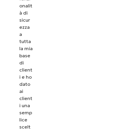
onalit
à di
sicur
ezza
a
tutta
la mia
base
di
client
i e ho
dato
ai
client
i una
semp
lice
scelt