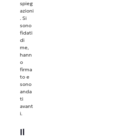
spieg
azioni
. Si
sono
fidati
di
me,
hann
o
firma
to e
sono
anda
ti
avant
i.
Il