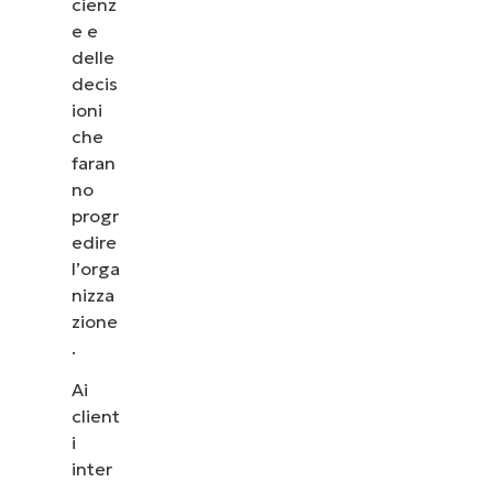
cienz
e e
delle
decis
ioni
che
faran
no
progr
edire
l’orga
nizza
zione
.
Ai
client
i
inter