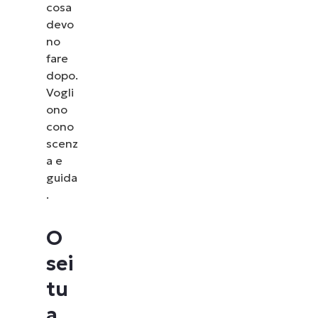
cosa
devo
no
fare
dopo.
Vogli
ono
cono
scenz
a e
guida
.
O
sei
tu
a