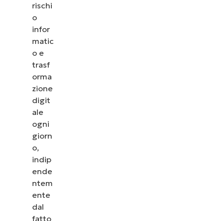
rischi
o
infor
matic
o e
trasf
orma
zione
digit
ale
ogni
giorn
o,
indip
ende
ntem
ente
dal
fatto