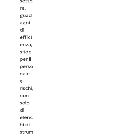
setto
re,
guad
agni
di
effici
enza,
sfide
per il
perso
nale
e
rischi,
non
solo
di
elenc
Guarda NinjaOne in a
hi di
strum