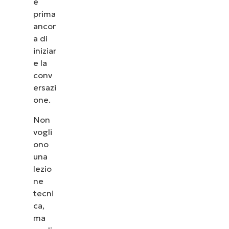
e
prima
ancor
a di
iniziar
e la
conv
ersazi
one.
Non
vogli
ono
una
lezio
ne
tecni
ca,
ma