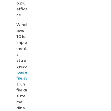
o più
effica
ce.
Wind
ows
10 lo
imple
ment
a
attra
verso
page
file.sy
s
, un
file di
siste
ma
dina