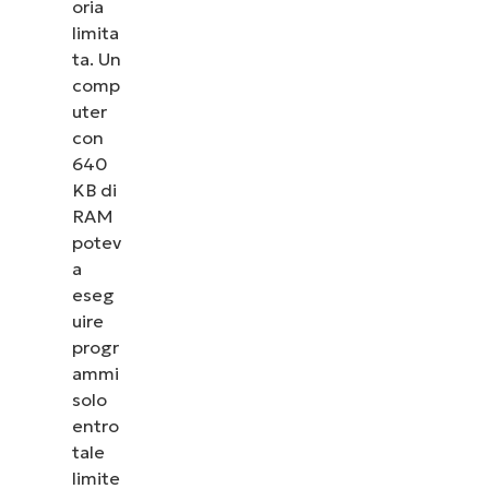
oria
limita
ta. Un
comp
uter
Guarda NinjaOne in 
con
640
KB di
Dai un’occhiata alle nostre demo on-demand 
RAM
NinjaOne semplifica attività IT come la gestione 
potev
patching, l’MDM, il ticketing e altro 
a
eseg
Scopri le demo
uire
progr
ammi
solo
entro
tale
limite