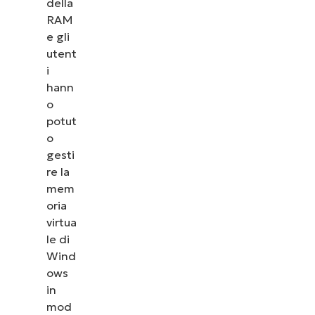
della
RAM
e gli
utent
i
hann
o
potut
o
gesti
re la
mem
oria
virtua
le di
Wind
ows
in
mod