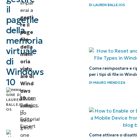
impar
DI
LAUREN BALLEJOS
il
virtuale in
erai a
Windows 10
gesti
pagefile
re il
della
Vantaggi di
page
memoria
file
una corretta
della
virtuale
configurazione
mem
della memoria
di
oria
virtuale
Come reimpostare e rip
virtu
Windows
per i tipi di file in Win
ale di
10
Accedere
Wind
DI
MAURO MENDOZA
alle
ows
di
Lauren
10
. Lo
impostazioni
Ballejos
,
svilup
del pagefile
IT
po
di Windows
Editorial
della
Expert
gesti
Calcolare
one
Come attivare o disatti