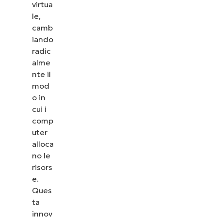
virtua
le,
camb
iando
radic
alme
nte il
mod
o in
cui i
comp
uter
alloca
no le
risors
e.
Ques
ta
innov