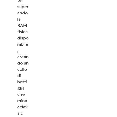
te
super
ando
la
RAM
fisica
dispo
nibile
,
crean
do un
collo
di
botti
glia
che
mina
cciav
a di