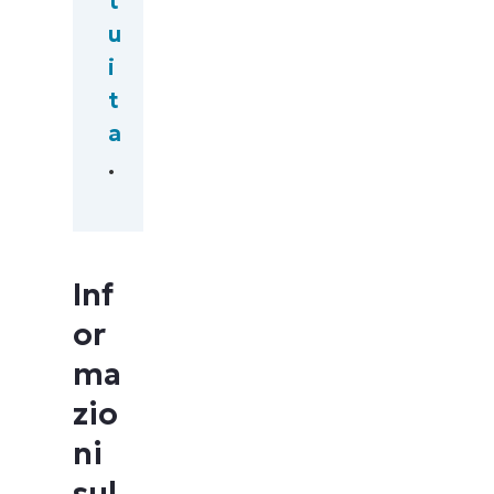
t
u
i
t
a
.
Inf
or
ma
zio
ni
sul