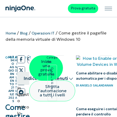
Prova gratuita
/
/
/
Come gestire il pagefile
Home
Blog
Operazioni IT
della memoria virtuale di Windows 10
ULT
8
OPERAZIONI IT
Catego
/
/
IM
M
Inizia
rie:
O
I
una
AG
N
O
prova
GIO
D
p
Come abilitare o disabi
gratuita
RN
I
e
r
AM
L
Indice dei contenuti
automatica per i dispo
a
EN
E
zi
TO
T
DI
ANGELO SALANDANAN
Sfrutta
o
In
21
T
n
Riepilogo
l'automazione
APR
U
i
quest
a tutti i livelli
ILE
R
I
T
202
A
o
Informazioni
5
Come
artico
sulla
Come eseguire i contai
lo
gestire
perdere il controllo
memoria