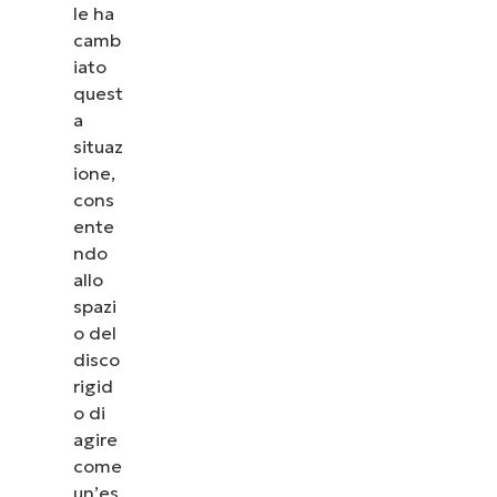
le ha
camb
iato
quest
a
situaz
ione,
cons
ente
ndo
allo
spazi
o del
disco
rigid
o di
agire
come
un’es