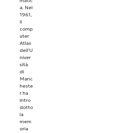
matic
practice
a. Nel
per
1961,
gestire il
il
comp
pagefile
uter
della
Atlas
memoria
dell’U
virtuale
niver
sità
di
Manc
heste
r ha
intro
dotto
la
mem
oria