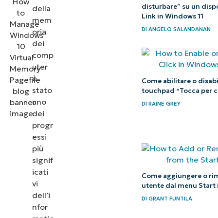
le
disturbare” su un disp
della
dimensioni
Link in Windows 11
mem
DI
ANGELO SALANDANAN
ottimali
oria
dei
del
comp
pagefile
uter
è
Configurazioni
Come abilitare o disabil
stato
touchpad “Tocca per c
avanzate dei
uno
DI
RAINE GREY
pagefile
dei
progr
Risoluzione
essi
dei
più
problemi di
signif
icati
memoria
Come aggiungere o ri
vi
utente dal menu Start 
virtuale
dell’i
DI
GRANT FUNTILA
nfor
Best