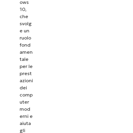
ows
10,
che
svolg
e un
ruolo
fond
amen
tale
per le
prest
azioni
dei
comp
uter
mod
erni e
aiuta
gli