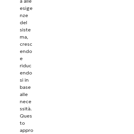
a alle
esige
nze
del
siste
ma,
cresc
endo
e
riduc
endo
si in
base
alle
nece
ssità.
Ques
to
appro