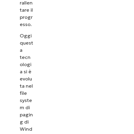
rallen
tare il
progr
esso.
Oggi
quest
a
tecn
ologi
a si è
evolu
ta nel
file
syste
m di
pagin
g di
Wind