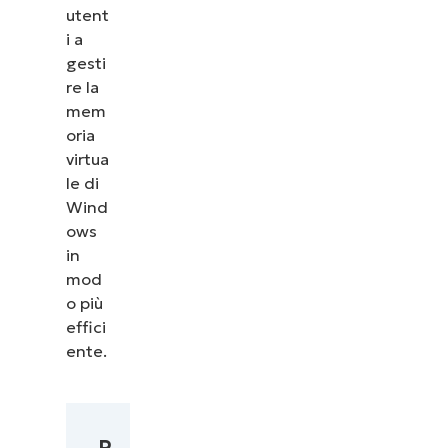
utent
i a
gesti
re la
mem
oria
virtua
le di
Wind
ows
in
mod
o più
effici
ente.