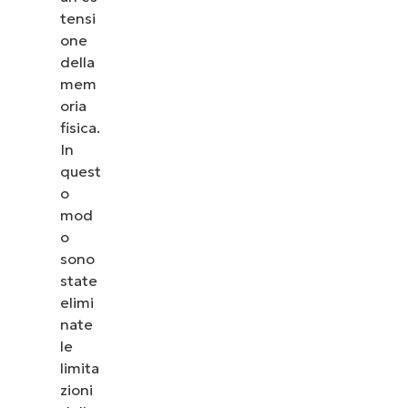
tensi
one
della
mem
oria
fisica.
In
quest
o
mod
o
sono
state
elimi
nate
le
limita
zioni