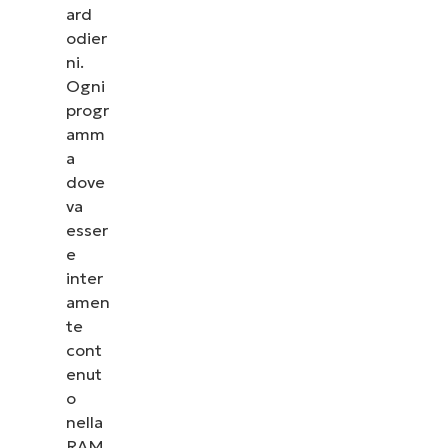
ard
odier
ni.
Ogni
progr
amm
a
dove
va
esser
e
inter
amen
te
cont
enut
o
nella
RAM