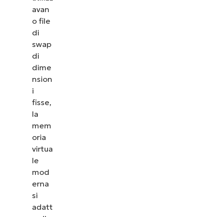
avan
o file
di
swap
di
dime
nsion
i
fisse,
la
mem
oria
virtua
le
mod
erna
si
adatt