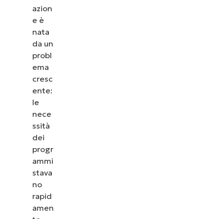
azion
e è
nata
da un
probl
ema
cresc
ente:
le
nece
ssità
dei
progr
ammi
stava
no
rapid
amen