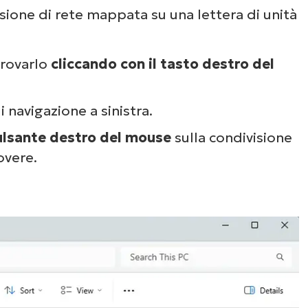
Guarda NinjaOne in
sione di rete mappata su una lettera di unità
azione
rovarlo
cliccando con il tasto destro del
un’occhiata alle nostre demo on-demand per v
e NinjaOne semplifica attività IT come la gest
 navigazione a sinistra.
li endpoint, il patching, l’MDM, il ticketing e a
pulsante destro del mouse
sulla condivisione
ancora.
overe.
Scopri le demo