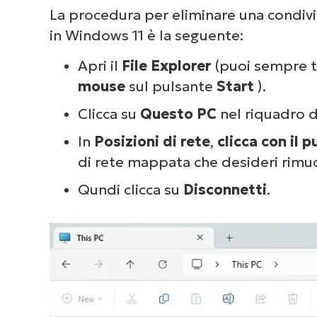
La procedura per eliminare una condivi
in Windows 11 è la seguente:
Apri il
File Explorer
(puoi sempre t
mouse
sul pulsante
Start
).
Dai 
com
Clicca su
Questo PC
nel riquadro di
deg
In
Posizioni di rete
,
clicca con il 
di rete mappata che desideri rimu
Qundi clicca su
Disconnetti
.