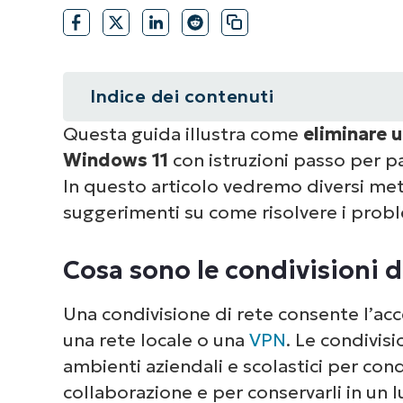
Indice dei contenuti
Questa guida illustra come
eliminare 
Riepilogo
Windows 11
con istruzioni passo per p
Cosa sono le condivisioni di rete
In questo articolo vedremo diversi meto
suggerimenti su come risolvere i proble
Guida passo per passo all’eliminaz
Cosa sono le condivisioni 
Una condivisione di rete consente l’acc
una rete locale o una
VPN
. Le condivis
ambienti aziendali e scolastici per condi
collaborazione e per conservarli in un 