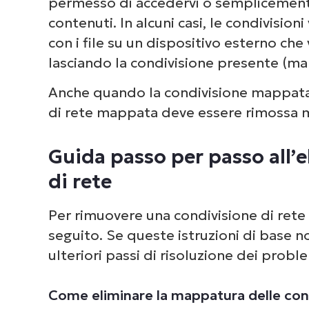
permesso di accedervi o semplicemente n
contenuti. In alcuni casi, le condivis
con i file su un dispositivo esterno c
Eliminazione delle condivisioni 
lasciando la condivisione presente (ma
Eliminazione delle condivisioni d
Anche quando la condivisione mappata su
di rete mappata deve essere rimossa
Eliminazione dei collegamenti alle
Guida passo per passo all’e
Risoluzione dei problemi di elimin
di rete
Gestione e protezione efficiente 
scala
Per rimuovere una condivisione di rete 
seguito. Se queste istruzioni di base 
ulteriori passi di risoluzione dei probl
Come eliminare la mappatura delle cond