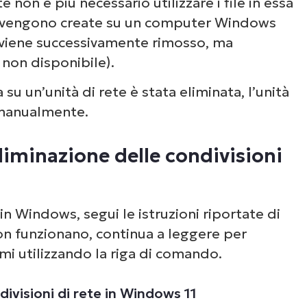
on è più necessario utilizzare i file in essa
ioni vengono create su un computer Windows
he viene successivamente rimosso, ma
di rete mappate dal Prompt dei comandi
 non disponibile).
i rete mappate da PowerShell
 un’unità di rete è stata eliminata, l’unità
 manualmente.
 condivisioni di rete
liminazione delle condivisioni
azione delle condivisioni di rete
delle condivisioni Windows anche su larga
in Windows, segui le istruzioni riportate di
non funzionano, continua a leggere per
emi utilizzando la riga di comando.
ivisioni di rete in Windows 11