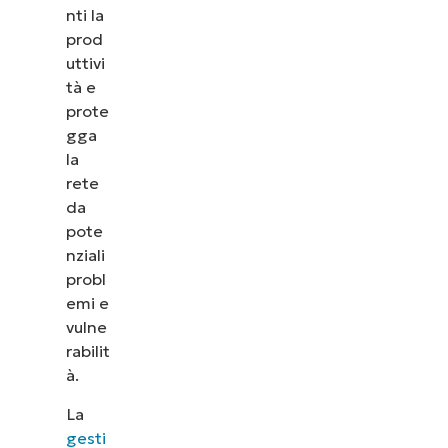
nti la
prod
uttivi
tà e
prote
gga
la
rete
da
pote
nziali
probl
emi e
vulne
rabilit
à.
La
gesti