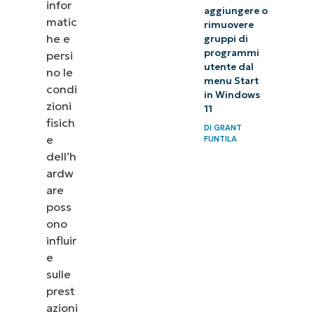
infor
aggiungere o
matic
rimuovere
he e
gruppi di
programmi
persi
utente dal
no le
menu Start
condi
in Windows
zioni
11
fisich
DI
GRANT
e
FUNTILA
dell’h
ardw
are
poss
ono
influir
e
sulle
prest
azioni