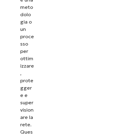
meto
dolo
gia o
un
proce
sso
per
ottim
izzare
,
prote
gger
e e
super
vision
are la
rete.
Ques