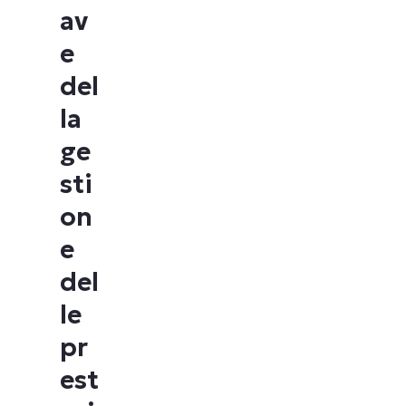
av
e
del
la
ge
sti
on
e
del
le
pr
est