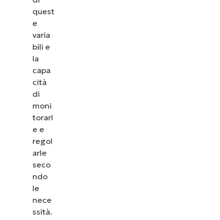
quest
e
varia
bili e
la
capa
cità
di
moni
torarl
e e
regol
arle
seco
ndo
le
nece
ssità.