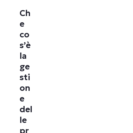
Ch
e
co
s’è
la
ge
sti
on
e
del
le
pr