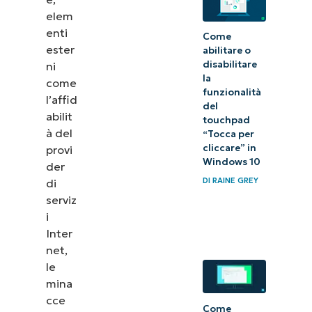
elem
enti
Come
ester
abilitare o
disabilitare
ni
la
come
funzionalità
l’affid
del
abilit
touchpad
à del
“Tocca per
cliccare” in
provi
Windows 10
der
DI
RAINE GREY
di
serviz
i
Inter
net,
le
mina
cce
Come