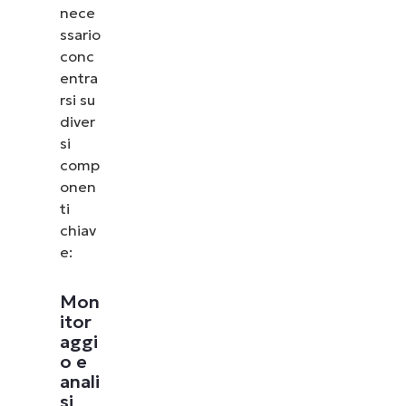
nece
ssario
conc
entra
rsi su
diver
si
comp
onen
ti
chiav
e:
Mon
itor
aggi
o e
anali
si