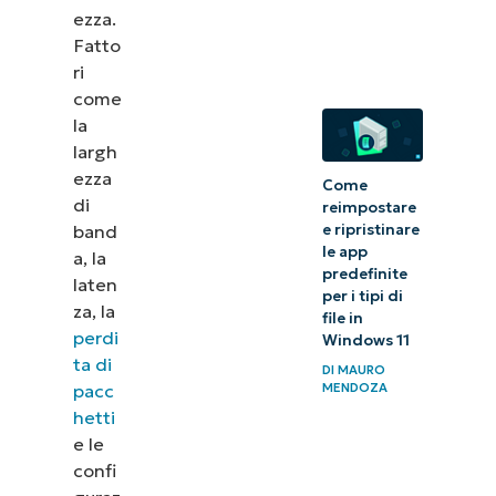
ezza.
Le best
Fatto
practice
ri
come
per la
la
gestione
largh
delle
ezza
Come
prestazioni
di
reimpostare
di rete
band
e ripristinare
le app
a, la
predefinite
Vantaggi
laten
per i tipi di
za, la
di una
file in
perdi
Windows 11
gestione
ta di
DI
MAURO
efficace
pacc
MENDOZA
delle
hetti
prestazioni
e le
confi
di rete