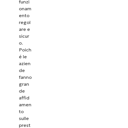
funzi
onam
ento
regol
are e
sicur
o.
Poich
é le
azien
de
fanno
gran
de
Guarda NinjaOne in
affid
amen
azione
to
sulle
Dai un’occhiata alle nostre demo on-demand per
prest