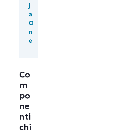
j
a
O
n
e
Co
m
po
ne
nti
chi