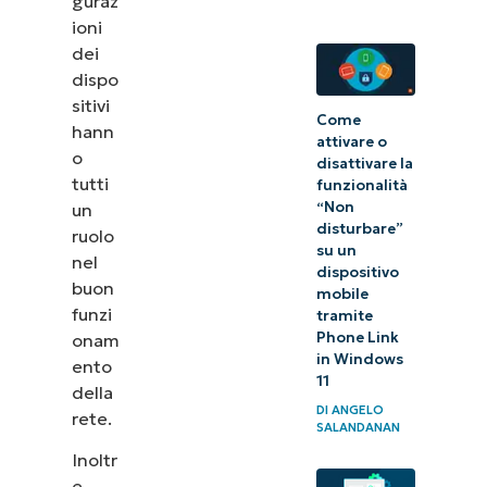
guraz
ioni
Come
dei
misurare il
dispo
successo
sitivi
Come
della tua
hann
attivare o
strategia
o
disattivare la
tutti
di
funzionalità
“Non
un
gestione
disturbare”
ruolo
delle
su un
nel
dispositivo
prestazioni
buon
mobile
di rete
funzi
tramite
Phone Link
onam
in Windows
ento
11
della
DI
ANGELO
rete.
SALANDANAN
Inoltr
e,