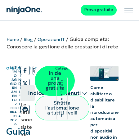
Prova gratuita
/
/
/
Guida completa:
Home
Blog
Operazioni IT
Conoscere la gestione delle prestazioni di rete
ULT
8
OPERAZIONI IT
Catego
/
/
IM
M
Inizia
rie:
O
I
una
AG
N
O
prova
GIO
D
p
gratuita
Come
RN
I
e
r
AM
L
Indice dei contenuti
abilitare o
a
EN
E
zi
disabilitare
TO
T
Sfrutta
o
Le
2
T
n
Riepilogo
la
l'automazione
FEB
U
i
reti
a tutti i livelli
riproduzione
BRA
R
I
T
IO
A
automatica
sono
Che cos’è
202
6
per i
siste
Guida
la
dispositivi
mi
non audio in
gestione