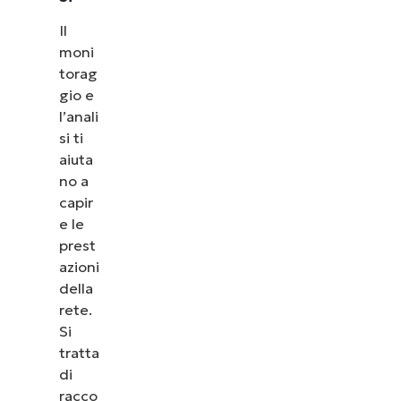
Il
moni
torag
gio e
l’anali
si ti
aiuta
no a
capir
e le
prest
azioni
della
rete.
Si
tratta
di
racco