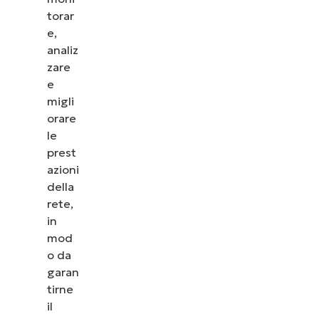
torar
e,
analiz
zare
e
migli
orare
le
prest
azioni
della
rete,
in
mod
o da
garan
tirne
il