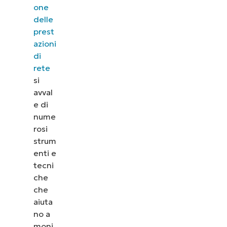
one
delle
prest
azioni
di
rete
si
avval
e di
nume
rosi
strum
enti e
tecni
che
che
aiuta
no a
moni