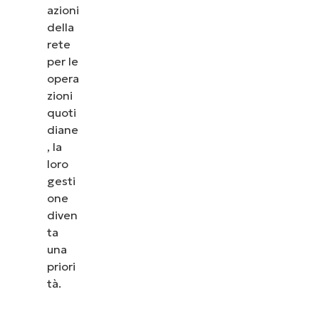
vedere come NinjaOne semplifica attività IT come
azioni
la gestione degli endpoint, il patching, l’MDM, il
della
ticketing e altro ancora.
rete
per le
Scopri le demo
opera
zioni
quoti
diane
, la
loro
gesti
one
diven
ta
una
priori
tà.