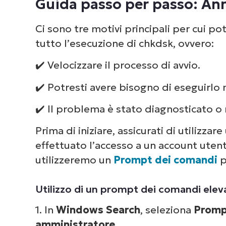
Guida passo per passo: Ann
Riassunto su come annullare un ch
Ci sono tre motivi principali per cui p
tutto l’esecuzione di chkdsk, ovvero:
✔️ Velocizzare il processo di avvio.
✔️ Potresti avere bisogno di eseguirl
✔️ Il problema è stato diagnosticato o r
Prima di iniziare, assicurati di utilizza
effettuato l’accesso a un account utente
utilizzeremo un
Prompt dei comandi
p
Utilizzo di un prompt dei comandi elev
1. In
Windows Search
, seleziona
Promp
amministratore.