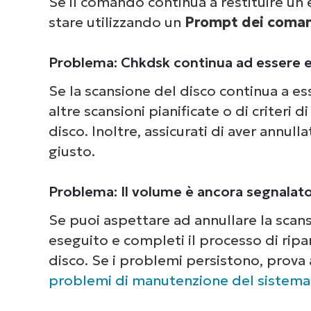
Se il comando continua a restituire un e
Dai 
stare utilizzando un
Prompt dei coman
com
deg
Problema: Chkdsk continua ad essere es
Se la scansione del disco continua a ess
altre scansioni pianificate o di criteri
disco. Inoltre, assicurati di aver annull
giusto.
Problema: Il volume è ancora segnala
Se puoi aspettare ad annullare la scans
eseguito e completi il processo di ripa
disco. Se i problemi persistono, prova a
problemi di manutenzione del sistema