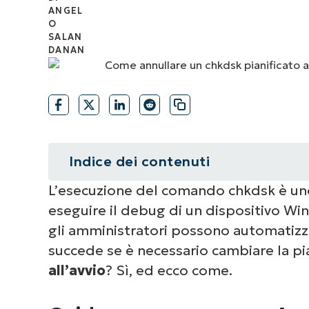
CONTATTO COMMERCIALE
G
CONTATTO COMMERCIALE
G
CONTATTO COMMERCIALE
CONTATTO COMMERCIALE
GUARDA
G
PIATTAFORMA
Indice dei contenuti
L’esecuzione del comando chkdsk è uno 
Riepilogo
eseguire il debug di un dispositivo Win
Guida passo per passo: Annullare 
gli amministratori possono automatizza
succede se è necessario cambiare la pi
Troubleshooting relativo a possibil
all’avvio
? Sì, ed ecco come.
Domande frequenti su come annull