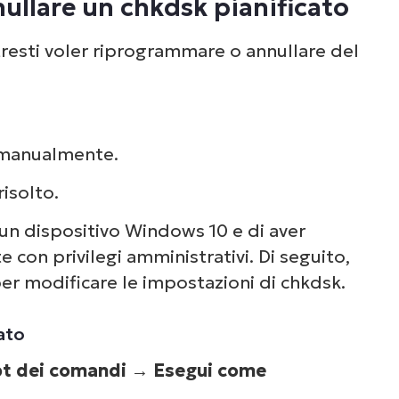
ullare un chkdsk pianificato
kdsk al riavvio
otresti voler riprogrammare o annullare del
o manualmente.
isolto.
re un dispositivo Windows 10 e di aver
 con privilegi amministrativi. Di seguito,
er modificare le impostazioni di chkdsk.
ato
t dei comandi
→
Esegui come