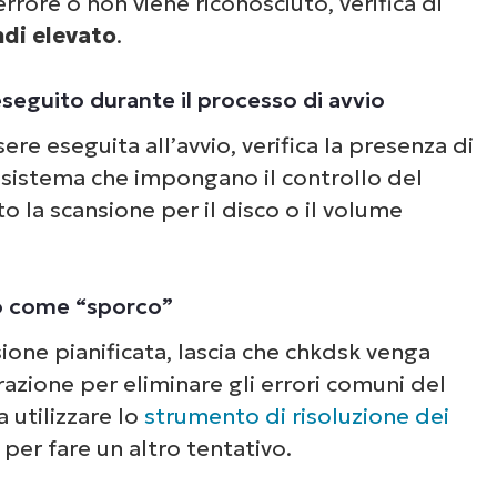
rrore o non viene riconosciuto, verifica di
un’occhiata alle nostre demo on-demand per v
di elevato
.
e NinjaOne semplifica attività IT come la gest
li endpoint, il patching, l’MDM, il ticketing e a
eguito durante il processo di avvio
ancora.
ere eseguita all’avvio, verifica la presenza di
 di sistema che impongano il controllo del
Scopri le demo
ato la scansione per il disco o il volume
to come “sporco”
ione pianificata, lascia che chkdsk venga
razione per eliminare gli errori comuni del
 utilizzare lo
strumento di risoluzione dei
per fare un altro tentativo.