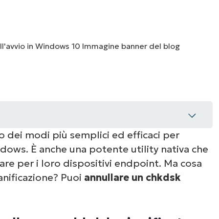
UARDA UNA DEMO
UARDA UNA DEMO
 UNA DEMO
UARDA UNA DEMO
ROADMAP DEI PRODOTTI
dei modi più semplici ed efficaci per
dows. È anche una potente utility nativa che
un chkdsk pianificato
re per i loro dispositivi endpoint. Ma cosa
anificazione? Puoi
annullare un chkdsk
i errori di chkdsk all’avvio
are un chkdsk al riavvio