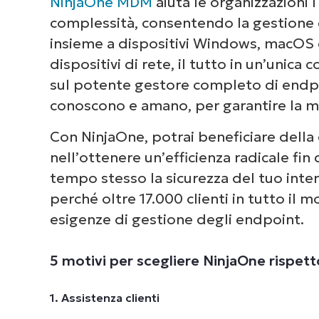
NinjaOne MDM
aiuta le organizzazioni IT
complessità, consentendo la gestione d
insieme a dispositivi Windows, macOS e 
dispositivi di rete, il tutto in un’unica 
sul potente gestore completo di endpoi
Dai 
conoscono e amano, per garantire la mig
com
deg
Con NinjaOne, potrai beneficiare dell
nell’ottenere un’efficienza radicale fin
tempo stesso la sicurezza del tuo inte
perché oltre 17.000 clienti in tutto il 
esigenze di gestione degli endpoint.
5 motivi per scegliere NinjaOne rispet
1. Assistenza clienti