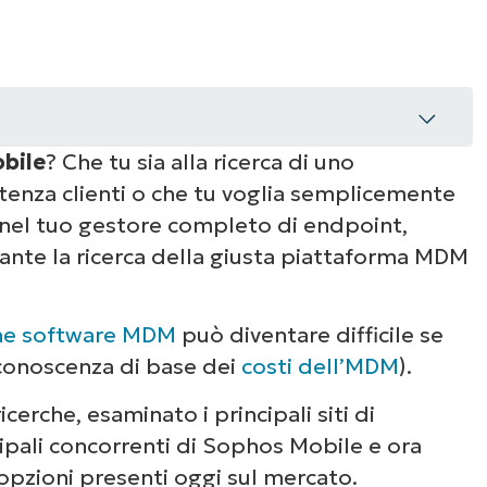
obile
? Che tu sia alla ricerca di uno
enza clienti o che tu voglia semplicemente
à nel tuo gestore completo di endpoint,
nte la ricerca della giusta piattaforma MDM
l
one software MDM
può diventare difficile se
 conoscenza di base dei
costi dell’MDM
).
cerche, esaminato i principali siti di
 Sophos Mobile
ncipali concorrenti di Sophos Mobile e ora
 opzioni presenti oggi sul mercato.