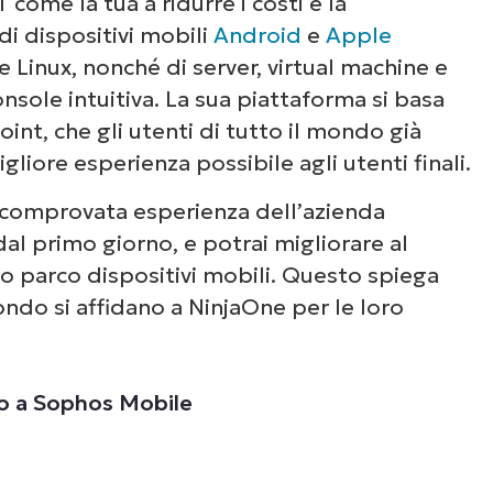
Guarda NinjaOne in
 come la tua a ridurre i costi e la
i dispositivi mobili
Android
e
Apple
azione
Linux, nonché di server, virtual machine e
console intuitiva. La sua piattaforma si basa
nt, che gli utenti di tutto il mondo già
un’occhiata alle nostre demo on-demand per v
liore esperienza possibile agli utenti finali.
e NinjaOne semplifica attività IT come la gest
li endpoint, il patching, l’MDM, il ticketing e a
a comprovata esperienza dell’azienda
ancora.
 dal primo giorno, e potrai migliorare al
ro parco dispositivi mobili. Questo spiega
mondo si affidano a NinjaOne per le loro
Scopri le demo
to a Sophos Mobile