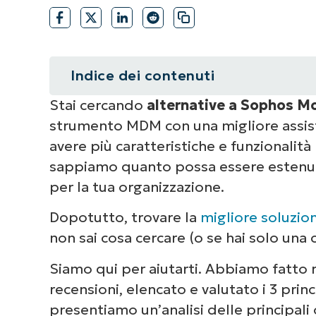
Indice dei contenuti
Stai cercando
alternative a Sophos M
Riepilogo
strumento MDM con una migliore assist
Scegliere il giusto MDM
avere più caratteristiche e funzionalit
sappiamo quanto possa essere estenua
1. NinjaOne
per la tua organizzazione.
2. ManageEngine Endpoint Centra
Dopotutto, trovare la
migliore soluzi
non sai cosa cercare (o se hai solo una
3. Jamf Pro
Siamo qui per aiutarti. Abbiamo fatto ri
Trovare la migliore alternativa a
recensioni, elencato e valutato i 3 pri
presentiamo un’analisi delle principali