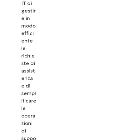
IT di
gestir
e in
modo
effici
ente
le
richie
ste di
assist
enza
e di
sempl
ificare
le
opera
zioni
di
suppo