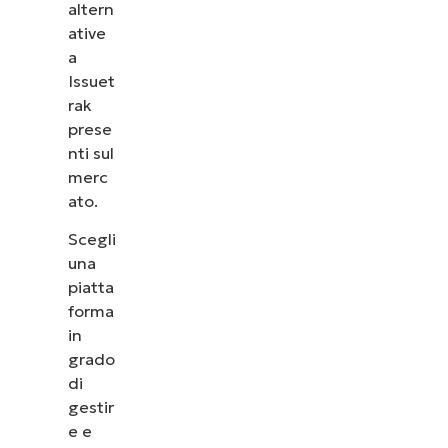
altern
ative
a
Issuet
rak
prese
nti sul
merc
ato.
Scegli
una
piatta
forma
in
grado
di
gestir
e e