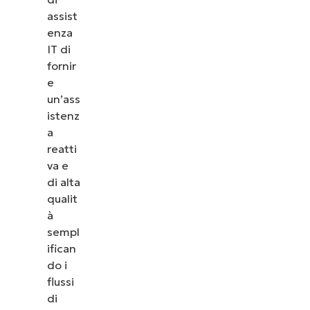
assist
enza
IT di
fornir
e
un’ass
istenz
a
reatti
va e
di alta
qualit
à
sempl
ifican
do i
flussi
di