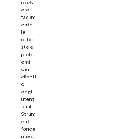
risolv
ere
facilm
ente
le
richie
ste e i
probl
emi
dei
clienti
o
degli
utenti
finali.
Strum
enti
fonda
ment