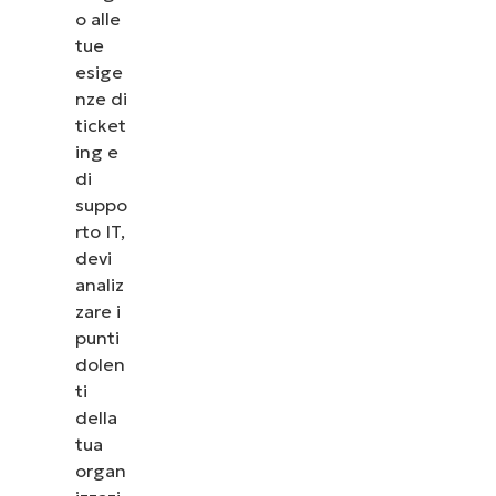
o alle
tue
esige
nze di
ticket
ing e
di
suppo
rto IT,
devi
analiz
zare i
punti
dolen
ti
della
tua
organ