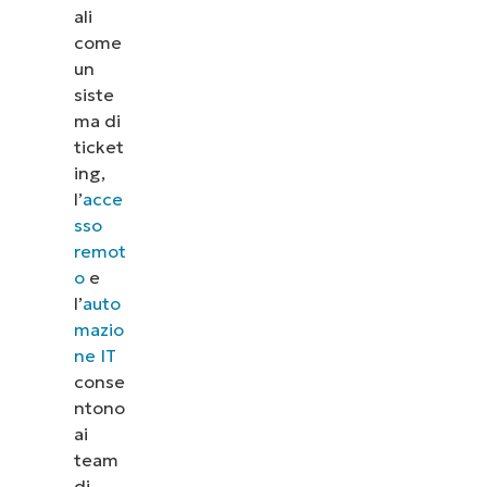
ali
come
un
siste
ma di
ticket
ing,
l’
acce
sso
remot
o
e
l’
auto
mazio
ne IT
conse
ntono
ai
team
di