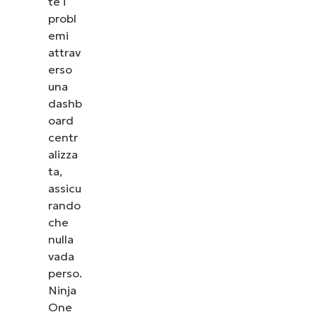
te i
probl
emi
attrav
erso
una
dashb
oard
centr
alizza
ta,
assicu
rando
che
nulla
vada
perso.
Ninja
One