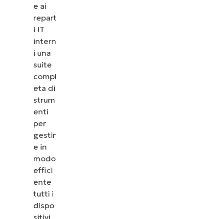
e ai
repart
i IT
intern
i una
suite
compl
eta di
strum
enti
per
gestir
e in
modo
effici
ente
tutti i
dispo
sitivi