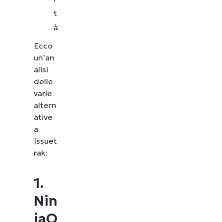
t
à
Ecco
un’an
alisi
delle
varie
altern
ative
a
Issuet
rak:
1.
Nin
jaO