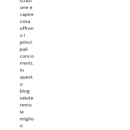
izzazi
one e
capire
cosa
offron
o i
princi
pali
conco
rrenti.
In
quest
o
blog
valute
remo
le
miglio
ri