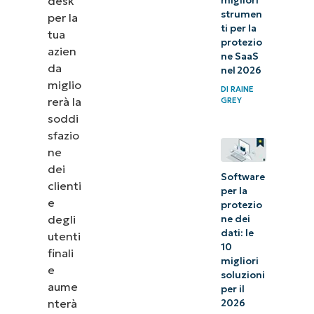
desk
migliori
strumen
per la
ti per la
tua
protezio
azien
ne SaaS
da
nel 2026
miglio
DI
RAINE
rerà la
GREY
soddi
sfazio
ne
dei
Software
clienti
per la
e
protezio
degli
ne dei
dati: le
utenti
10
finali
migliori
e
soluzioni
aume
per il
nterà
2026