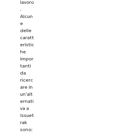
lavoro
.
Alcun
e
delle
caratt
eristic
he
impor
tanti
da
ricerc
are in
un’alt
ernati
va a
Issuet
rak
sono: