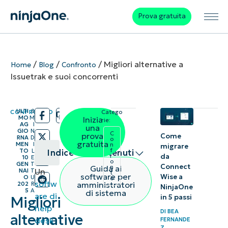
Prova gratuita
/
/
/
Migliori alternative a
Home
Blog
Confronto
Issuetrak e suoi concorrenti
ULTI
8
CONFRONTO
Catego
/
/
MO
M
Inizia
rie:
AG
I
una
GIO
N
C
prova
Come
RNA
D
o
gratuita
MEN
I
n
migrare
f
TO
L
Indice dei contenuti
da
r
10
E
o
GEN
T
Connect
Guida ai
n
Un
NAI
T
t
Riepilogo
software per
Wise a
O
U
o
softw
amministratori
202
R
NinjaOne
5
A
di sistema
are di
1.
in 5 passi
Migliori
help
NinjaOne
DI
BEA
alternative
desk
FERNANDE
Z