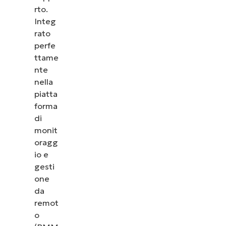
rto.
Integ
rato
perfe
ttame
nte
nella
piatta
forma
di
monit
oragg
io e
gesti
one
da
remot
o