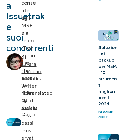
conse
a
2.
nte
SysAid
Issuetrak
agli
e
MSP
3. Help
e ai
suoi
Desk
team
concorrenti
HappyFox
IT di
Soluzion
i di
garan
di
Scegliere
backup
tire
Chiara
per MSP:
tra le
che
Quiocho
,
I 10
nessu
migliori
Technical
strumen
na
ti
Writer
alternative
migliori
richie
|
translated
a Issuetrak
per il
by
sta di
2026
Sergio
assist
DI
RAINE
Oricci
enza
GREY
passi
inoss
ervat