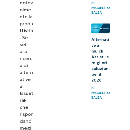
notev
DI
MIGUELITO
olme
BALBA
nte la
produ
ttività
. Se
Alternati
sei
ve a
alla
Quick
Assist: le
ricerc
migliori
a di
soluzioni
altern
per il
ative
2026
a
DI
Issuet
MIGUELITO
BALBA
rak
che
rispon
dano
megli