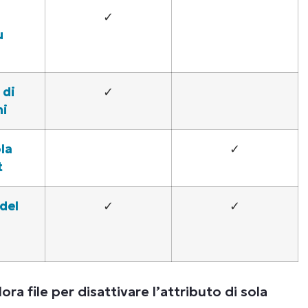
✓
u
 di
✓
ni
la
✓
t
del
✓
✓
ora file per disattivare l’attributo di sola