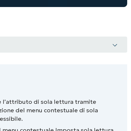
a sola lettura nella finestra del menu
l’attributo di sola lettura tramite
opzione del menu contestuale di sola
essibile.
enu contestuale di Windows 11 per un
l menu contestuale Imposta sola lettura