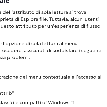
Guarda NinjaOne in
ale
 dell’attributo di sola lettura si trova
azione
rietà di Esplora file. Tuttavia, alcuni utenti
questo attributo per un’esperienza di flusso
un’occhiata alle nostre demo on-demand per v
e NinjaOne semplifica attività IT come la gest
 l’opzione di sola lettura al menu
li endpoint, il patching, l’MDM, il ticketing e a
ocedere, assicurati di soddisfare i seguenti
ancora.
nza problemi:
Scopri le demo
istrazione del menu contestuale e l’accesso al
ttrib”
classici e compatti di Windows 11