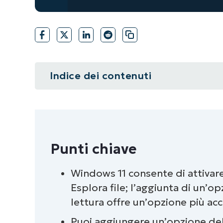
Indice dei contenuti
Riepilogo
Punti chiave
Punti chiave
Modi per aggiungere o rimuovere l
contestuale
Windows 11 consente di attivare 
Esplora file; l’aggiunta di un’
⚠️ Cose da tenere d’occhio
lettura offre un’opzione più acc
Aggiunta della sola lettura nel m
Puoi aggiungere un’opzione de