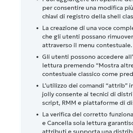
accesso più semplice
per consentire una modifica più
chiavi di registro della shell clas
La creazione di una voce compl
che gli utenti possano rimuovere
attraverso il menu contestuale.
Gli utenti possono accedere al
lettura premendo “Mostra altr
contestuale classico come pred
L’utilizzo dei comandi “attrib” 
jolly consente ai tecnici di distr
script, RMM e piattaforme di di
La verifica del corretto funzio
e Cancella sola lettura garant
attributi e supporta una distrib