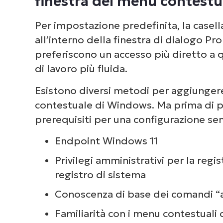
finestra del menu contestu
Per impostazione predefinita, la casella
all’interno della finestra di dialogo Prop
preferiscono un accesso più diretto a 
Dai 
di lavoro più fluida.
com
Esistono diversi metodi per aggiungere
deg
contestuale di Windows. Ma prima di pr
prerequisiti per una configurazione se
Endpoint Windows 11
Privilegi amministrativi per la reg
registro di sistema
Conoscenza di base dei comandi “a
Familiarità con i menu contestuali 