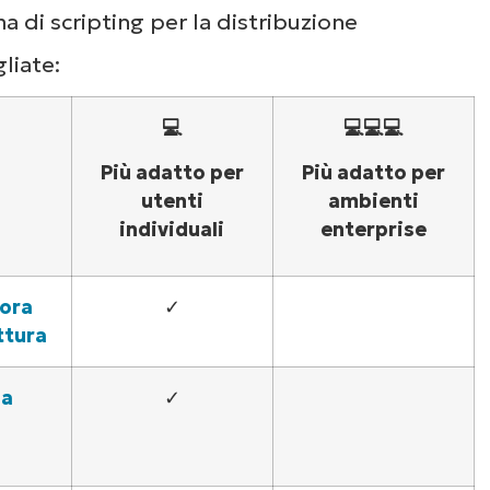
a di scripting per la distribuzione
liate:
💻
💻💻💻
Più adatto per
Più adatto per
utenti
ambienti
individuali
enterprise
lora
✓
ettura
la
✓