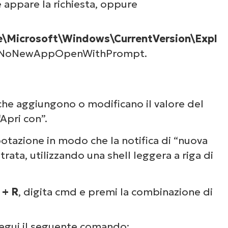
 appare la richiesta, oppure
icrosoft\Windows\CurrentVersion\Expl
iave NoNewAppOpenWithPrompt.
he aggiungono o modificano il valore del
Apri con”.
potazione in modo che la notifica di “nuova
rata, utilizzando una shell leggera a riga di
 + R
, digita cmd e premi la combinazione di
esegui il seguente comando: