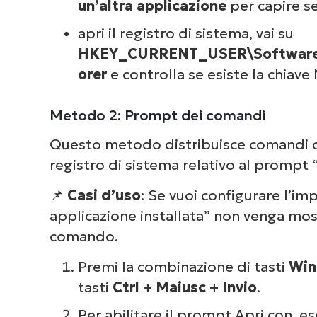
un’altra applicazione
per capire se
apri il registro di sistema, vai su
HKEY_CURRENT_USER\Software\M
orer
e controlla se esiste la ch
Metodo 2: Prompt dei comandi
Questo metodo distribuisce comandi c
registro di sistema relativo al prompt “
📌
Casi d’uso
: Se vuoi configurare l’im
applicazione installata” non venga most
comando.
Premi la combinazione di tasti
Win
tasti
Ctrl + Maiusc + Invio
.
Per abilitare il prompt Apri con, 