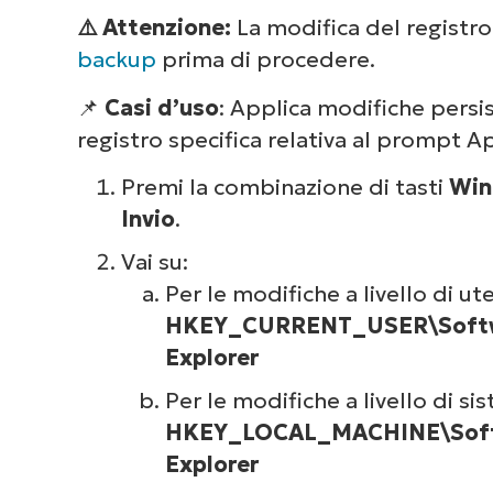
⚠️ Attenzione:
La modifica del registr
backup
prima di procedere.
📌
Casi d’uso
: Applica modifiche persi
registro specifica relativa al prompt Ap
Dai 
com
Premi la combinazione di tasti
Win
deg
Invio
.
Vai su:
Per le modifiche a livello di ut
HKEY_CURRENT_USER\Softwa
Explorer
Per le modifiche a livello di si
HKEY_LOCAL_MACHINE\Softw
Explorer