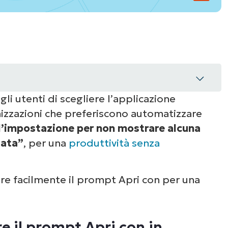
li utenti di scegliere l’applicazione
nizzazioni che preferiscono automatizzare
rompt Apri con in Windows 11
l’impostazione per non mostrare alcuna
lata”
, per una
produttività senza
ne
 gestione del prompt Apri con
re facilmente il prompt Apri con per una
i come Non mostrare la notifica di “nuova
re il prompt Apri con in