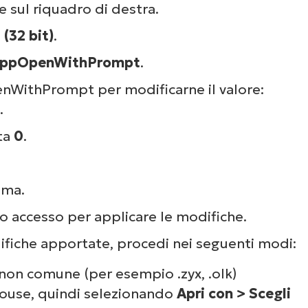
e sul riquadro di destra.
(32 bit)
.
ppOpenWithPrompt
.
WithPrompt per modificarne il valore:
.
ita
0
.
ema.
vo accesso per applicare le modifiche.
difiche apportate, procedi nei seguenti modi:
 non comune (per esempio .zyx, .olk)
mouse, quindi selezionando
Apri con > Scegli