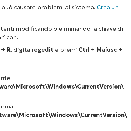
Guarda NinjaOne in
o può causare problemi al sistema.
Crea un
azione
stenti modificando o eliminando la chiave di
ri con.
un’occhiata alle nostre demo on-demand per v
e NinjaOne semplifica attività IT come la gest
 + R
, digita
regedit
e premi
Ctrl + Maiusc +
li endpoint, il patching, l’MDM, il ticketing e a
ancora.
ente:
Scopri le demo
re\Microsoft\Windows\CurrentVersion\
stema:
are\Microsoft\Windows\CurrentVersion\