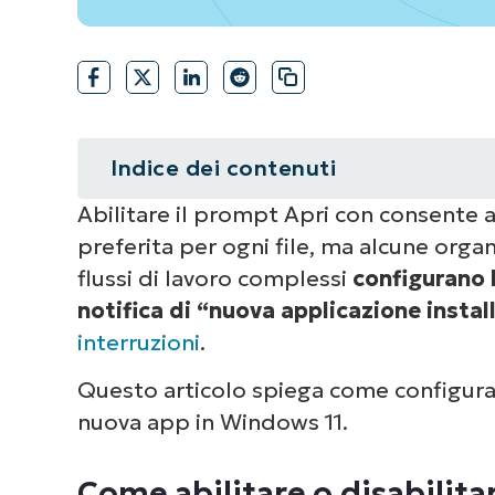
Indice dei contenuti
Abilitare il prompt Apri con consente ag
Riepilogo
preferita per ogni file, ma alcune orga
Come abilitare o disabilitare il p
flussi di lavoro complessi
configurano 
notifica di “nuova applicazione instal
⚠️ Cose da tenere in considerazio
interruzioni
.
Considerazioni importanti per la
Questo articolo spiega come configura
nuova app in Windows 11.
Centralizza il controllo sui criter
applicazione installata”
Come abilitare o disabilita