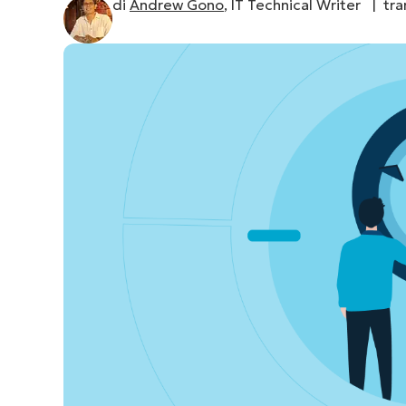
di
Andrew Gono
, IT Technical Writer |
tra
CONTATTO COMMERCIALE
G
CONTATTO COMMERCIALE
G
CONTATTO COMMERCIALE
CONTATTO COMMERCIALE
GUARDA
G
PIATTAFORMA