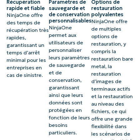
Récupération
Paramètres de
Options de
rapide et fiable
sauvegarde et
restauration
de conservation
polyvalentes
NinjaOne offre
personnalisables
NinjaOne offre
des temps de
NinjaOne
de multiples
récupération très
permet aux
options de
rapides,
utilisateurs de
restauration, y
garantissant un
personnaliser
compris la
temps d’arrêt
leurs paramètres
restauration bare
minimal pour les
de sauvegarde
metal, la
entreprises en
et de
restauration
cas de sinistre.
conservation,
d’images de
garantissant
terminaux actifs
ainsi que leurs
et la restauration
données sont
au niveau des
protégées en
fichiers, ce qui
fonction de leurs
offre une grande
besoins
flexibilité dans
particuliers.
les scénarios de