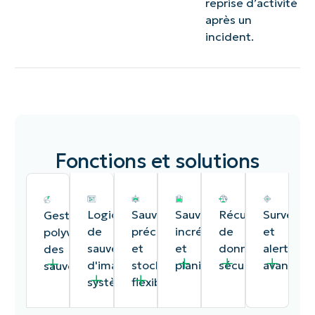
reprise d’activité
après un
incident.
Fonctions et solutions
Logiciel
Sauvegarde
Sauvegardes
Récupération
Surveilla
Gestion
de
précise
incrémentielles
de
et
polyvalente
sauvegarde
et
et
données
alertes
des
d'image
stockage
planification
sécurisée
avancées
sauvegardes
système
flexible