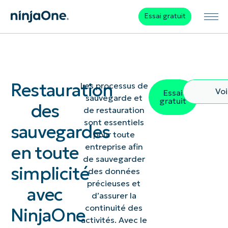
Essai gratuit
Restauration
Les processus de
Vo
Essai
sauvegarde et
gratuit
des
de restauration
sont essentiels
sauvegardes
pour toute
en toute
entreprise afin
de sauvegarder
simplicité
des données
précieuses et
avec
d’assurer la
continuité des
NinjaOne
activités. Avec le